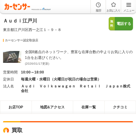
履歴
お気に入り
メニュー
Ａｕｄｉ江戸川
無
電話する
料
東京都江戸川区西一之江１－９－８
カーセンサー認定取扱店
全国8拠点のネットワーク、豊富な在庫台数の中よりお気に入りの
1台をお選びください。
(2026/01/17更新)
営業時間
10:00～18:00
定休日
毎週火曜・水曜日（火曜日が祝日の場合は営業）
法人名
Ａｕｄｉ Ｖｏｌｋｓｗａｇｅｎ Ｒｅｔａｉｌ Ｊａｐａｎ株式
会社
お店TOP
地図&アクセス
在庫一覧
クチコミ
買取