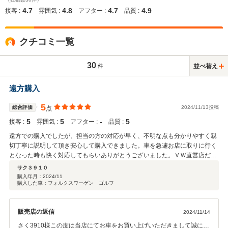
4.7
4.8
4.7
4.9
接客 :
雰囲気 :
アフター :
品質 :
クチコミ一覧
30
並べ替え
件
遠方購入
5
総合評価
2024/11/13投稿
点
5
5
‐
5
接客 :
雰囲気 :
アフター :
品質 :
遠方での購入でしたが、担当の方の対応が早く、不明な点も分かりやすく親
切丁寧に説明して頂き安心して購入できました。車を急遽お店に取りに行く
となった時も快く対応してもらいありがとうございました。ＶＷ直営店だ
し、遠方購入を考えている方にはおすすめのお店です。
サク３９１０
購入年月：
2024/11
購入した車：フォルクスワーゲン ゴルフ
販売店の返信
2024/11/14
さく3910様この度は当店にてお車をお買い上げいただきまして誠にあ