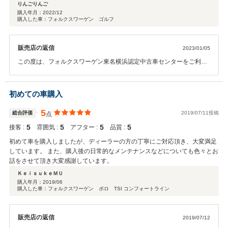
ていただいた方の、細やかな配慮や正確で迅速な対応には、高いプロ意識を
りんごりんご
感じました。 もちろん、陸送されて届いた車は、とても美しく、整備に携
購入年月：
2022/12
購入した車：フォルクスワーゲン ゴルフ
わる方々のクオリティの高さも感じ取れました。 決して小さな買い物では
ない車購入というイベントを安心と信頼でサポートしていただき、感謝でい
っぱいです。ありがとうございました。
販売店の返信
2023/01/05
この度は、フォルクスワーゲン東名横浜認定中古車センターをご利用
いただきまして、誠にありがとうございました。 お忙しい中心温まる
コメントありがとうございます。ネットでお車を購入・・・たくさん
の不安をお持ちなのは間違いないです。そんな中、安心していただけ
初めての車購入
るようサポートさせていただくのが私の大好きな役割でございます。
サポートさせていただけて私もとても幸せです。今後とも長いお付き
5
総合評価
2019/07/11投稿
点
合いをよろしくお願いいたします。
5
5
5
5
接客 :
雰囲気 :
アフター :
品質 :
初めて車を購入しましたが、ディーラーの方の丁寧にご対応頂き、大変満足
しています。 また、購入後の日常的なメンテナンスなどについても色々とお
話をさせて頂き大変感謝しています。
ＫｅｉｓｕｋｅＭＵ
購入年月：
2019/06
購入した車：フォルクスワーゲン ポロ TSI コンフォートライン
販売店の返信
2019/07/12