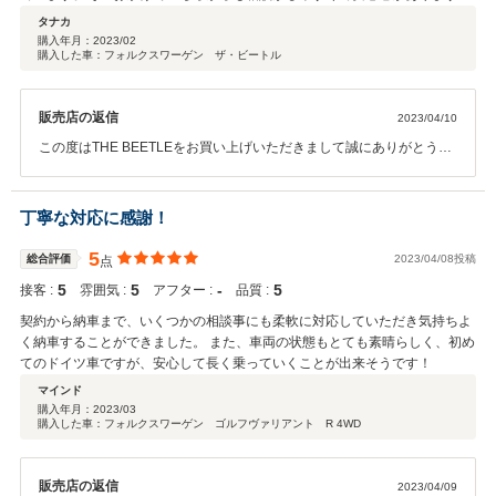
初めての車なので最初は不安なこともありましたが、今は楽しいカーライフ
タナカ
を送れています。担当してくださっている方のおかげです。ありがとうござ
購入年月：
2023/02
購入した車：フォルクスワーゲン ザ・ビートル
います。今後も宜しくお願いいたします。
販売店の返信
2023/04/10
この度はTHE BEETLEをお買い上げいただきまして誠にありがとうご
ざいます。また過分なるお言葉を賜りましたこと御礼申し上げま
す。 今後とも是非愛車として末永くご所有いただきフォルクスワー
ゲンブランドをご愛顧賜りますようお願い申し上げます。この度はお
丁寧な対応に感謝！
買い上げ誠にありがとうございました。
5
総合評価
2023/04/08投稿
点
5
5
‐
5
接客 :
雰囲気 :
アフター :
品質 :
契約から納車まで、いくつかの相談事にも柔軟に対応していただき気持ちよ
く納車することができました。 また、車両の状態もとても素晴らしく、初め
てのドイツ車ですが、安心して長く乗っていくことが出来そうです！
マインド
購入年月：
2023/03
購入した車：フォルクスワーゲン ゴルフヴァリアント R 4WD
販売店の返信
2023/04/09