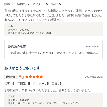
合いをよろしくお願いいたします。納車時にお会い出来ることを楽し
5
‐
5
5
接客 :
雰囲気 :
アフター :
品質 :
みにしております。
直接お店には行ってませんが、中古車購入にあたって、電話、メールでのや
り取りでしたが丁寧な対応していただけました。納車日が妻の誕生日だった
事もあり、お祝いしてして頂いたて感謝です。
ハム
購入年月：
2023/07
購入した車：フォルクスワーゲン ポロ
販売店の返信
2023/07/06
この度はご縁を持たせていただきありがとうございました。 素敵なご
家族に出会えて私もパワーをいただきました。 お困り事などございま
したらお気軽にお申し付けください。 素敵なカーライフを☆
ありがとうございます
5
総合評価
2023/06/11投稿
点
5
5
5
5
接客 :
雰囲気 :
アフター :
品質 :
丁寧に案内、アドバイスいただきました。ありがとうございました。
じぇい
購入年月：
2023/05
購入した車：フォルクスワーゲン ポロ TSI コンフォートライン