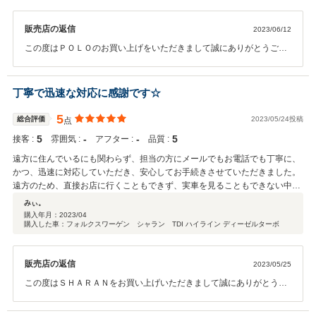
販売店の返信
2023/06/12
この度はＰＯＬＯのお買い上げをいただきまして誠にありがとうござ
いました。 また過分なお言葉をいただき御礼申し上げます。 今後
のアフターメンテナンスに関しましても誠心誠意お手伝いさせていた
だきますので何かご相談事がございましたらお気軽にフォルクスワー
丁寧で迅速な対応に感謝です☆
ゲン東名横浜二お申し付けくださいますようお願い申し上げます。今
後ともなにとぞフォルクスワーゲンブランドをご愛顧賜りますようお
5
総合評価
2023/05/24投稿
点
願い申し上げます。
5
‐
‐
5
接客 :
雰囲気 :
アフター :
品質 :
遠方に住んでいるにも関わらず、担当の方にメールでもお電話でも丁寧に、
かつ、迅速に対応していただき、安心してお手続きさせていただきました。
遠方のため、直接お店に行くこともできず、実車を見ることもできない中、
安心してお手続きできたことは、親切にしてくれた担当の方のおかげです。
みぃ。
初めての輸入車、若い頃からの憧れのフォルクスワーゲンの車が生活の一部
購入年月：
2023/04
購入した車：フォルクスワーゲン シャラン TDI ハイライン ディーゼルターボ
となり、大変満足しています。これからも大切に乗りたいと思います。この
たびは大変お世話になり、ありがとうございました☆
販売店の返信
2023/05/25
この度はＳＨＡＲＡＮをお買い上げいただきまして誠にありがとうご
ざいました。また過分なお言葉を賜り恐れ入ります。是非末永くフォ
ルクスワーゲンブランドをご愛顧賜りますようお願い申し上げます。