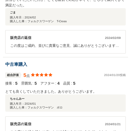
満足だった。
ごま
購入年月：
2024/02
購入した車：フォルクスワーゲン T-Cross
販売店の返信
2024/02/09
この度はご成約、並びに貴重なご意見、誠にありがとうございます。
遠方販売はご不安だったかと思いますが、私も無事納車が終わって、
喜んでいただけた感想が聞けて嬉しい限りでございます。 ぜひまたお
知り合い等でもVWお探しの方等いらっしゃいましたら是非ともご紹
中古車購入
介いただければ幸いでございます。 この度はありがとうございまし
た。
5
総合評価
2024/01/20投稿
点
5
5
4
5
接客 :
雰囲気 :
アフター :
品質 :
とても良くしていただきました。ありがとうございます。
ちゃんみー
購入年月：
2024/01
購入した車：フォルクスワーゲン ポロ
販売店の返信
2024/01/21