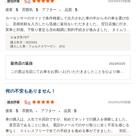
5
総合評価
2023/03/19投稿
点
5
5
‐
5
接客 :
雰囲気 :
アフター :
品質 :
カーセンサーのサイトで条件検索して出力された車の中から今の車を選び出
し、見積依頼を入力したら迅速に返信をいただきました。 翌日店舗に行き、
実車と対面。下取り査定も含め順調に契約手続きが進みました。 タイムリー
で正確な情報提供をいただき、ありがとうございました。
ショコラパパ
購入年月：
2023/01
購入した車：フォルクスワーゲン ポロ
販売店の返信
2023/03/20
この度は当店にてお車をお買い上げいただきましたことを心より御礼
申し上げます。また過分なお言葉をいただき恐れ入ります。今後とも
誠心誠意アフターメンテナンスにつきましてもお手伝いさせていただ
きますので引き続きお引き立て賜わりますようよろしくお願い申し上
何の不安もありません！
げます。
5
総合評価
2023/01/05投稿
点
5
‐
‐
5
接客 :
雰囲気 :
アフター :
品質 :
車の購入は、人生で６回目ですが、初めてネットでの購入を体験しました。
直営店であることに加え、電話やメールでのやり取りに全く不安を感じる
事なく、ストレスフリーで全ての手続きを進める事ができました。 対応し