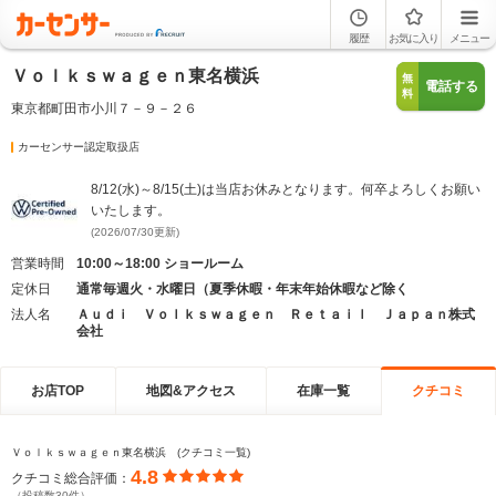
履歴
お気に入り
メニュー
Ｖｏｌｋｓｗａｇｅｎ東名横浜
無
電話する
料
東京都町田市小川７－９－２６
カーセンサー認定取扱店
8/12(水)～8/15(土)は当店お休みとなります。何卒よろしくお願い
いたします。
(2026/07/30更新)
営業時間
10:00～18:00 ショールーム
定休日
通常毎週火・水曜日（夏季休暇・年末年始休暇など除く
法人名
Ａｕｄｉ Ｖｏｌｋｓｗａｇｅｎ Ｒｅｔａｉｌ Ｊａｐａｎ株式
会社
お店TOP
地図&アクセス
在庫一覧
クチコミ
Ｖｏｌｋｓｗａｇｅｎ東名横浜 (クチコミ一覧)
4.8
クチコミ総合評価：
（投稿数30件）