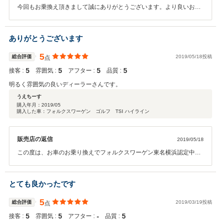
今回もお乗換え頂きまして誠にありがとうございます。より良いお車
とサービスの提供に引き続き尽力してまいりますのでこれからも末永
く宜しくお願い申し上げます。
ありがとうございます
5
総合評価
2019/05/18投稿
点
5
5
5
5
接客 :
雰囲気 :
アフター :
品質 :
明るく雰囲気の良いディーラーさんです。
うえちーす
購入年月：
2019/05
購入した車：フォルクスワーゲン ゴルフ TSI ハイライン
販売店の返信
2019/05/18
この度は、お車のお乗り換えでフォルクスワーゲン東名横浜認定中古
車センターをご利用いただきまして、誠にありがとうございました。
これからも、メンテナンスなどお手伝いをさせていただきますので、
末永いお付き合いをお願いいたします。
とても良かったです
5
総合評価
2019/03/19投稿
点
5
5
‐
5
接客 :
雰囲気 :
アフター :
品質 :