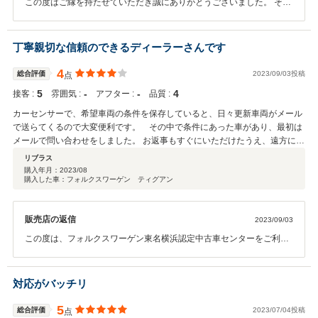
この度はご縁を持たせていただき誠にありがとうございました。 そし
てコメントも大変ありがたいです。 距離がございますがこちらにお越
しの際は是非ともお立ち寄りくださいませ。 今後ともフォローさせて
いただきますので、宜しくお願い致します。 素敵なカーライフをお過
丁寧親切な信頼のできるディーラーさんです
ごしください。
4
総合評価
2023/09/03投稿
点
5
‐
‐
4
接客 :
雰囲気 :
アフター :
品質 :
カーセンサーで、希望車両の条件を保存していると、日々更新車両がメール
で送らてくるので大変便利です。 その中で条件にあった車があり、最初は
メールで問い合わせをしました。 お返事もすぐにいただけたうえ、遠方にも
かかわらず、気になる傷の箇所などは写真をおくっていただけました。契約
リブラス
後もスムーズに取引ができ、さすが正規ディーラー様という対応です。 価
購入年月：
2023/08
購入した車：フォルクスワーゲン ティグアン
格に関しても柔軟に対応していただきました。今は納車前なのですが、欲し
かった車なので末永く乗れたらいいなと思います。
販売店の返信
2023/09/03
この度は、フォルクスワーゲン東名横浜認定中古車センターをご利用
いただきまして、誠にありがとうございました。 お忙しい中心温まる
コメントありがとうございます。ネットでお車を購入・・・たくさん
の不安をお持ちなのは間違いないです。そんな中、安心していただけ
対応がバッチリ
るようサポートさせていただくのが私の大好きな役割でございます。
サポートさせていただけて私もとても幸せです。今後とも長いお付き
5
総合評価
2023/07/04投稿
点