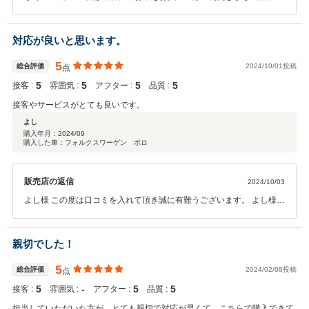
りがとうございました。今回のお車ご購入のお手伝いを担当させてい
ただきご満足いただきましたご様子をうかがいまして冥利に尽きま
す。是非末永くフォルクスワーゲンブランドをご愛顧賜りまして楽し
対応が良いと思います。
いカーライフをお過ごしいただきましたら幸いと存じ上げます。この
度は誠にありがとうございました。
5
総合評価
2024/10/01投稿
点
5
5
5
5
接客 :
雰囲気 :
アフター :
品質 :
接客やサービスがとても良いです。
よし
購入年月：
2024/09
購入した車：フォルクスワーゲン ポロ
販売店の返信
2024/10/03
よし様 この度は口コミを入れて頂き誠に有難うございます。 よし様の
ご対応がスムーズでございましたのでスムーズにご納車させて頂くこ
とができました。 感謝しております。 今後とも精進してまいりますの
でどうぞ宜しくお願い致します。
親切でした！
5
総合評価
2024/02/08投稿
点
5
‐
5
5
接客 :
雰囲気 :
アフター :
品質 :
担当していただいた方が、とても親切で対応が早くて、こちらで購入できて