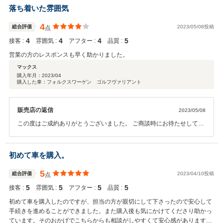
これからもご満足いただきますカーライフをお過ごしくださいますこ
落ち着いた雰囲気
と願っております。この度は遠方からのお問い合わせを誠にありがと
うございました。
4
総合評価
2023/05/08投稿
点
4
4
4
5
接客 :
雰囲気 :
アフター :
品質 :
営業の方のレスポンスも早く助かりました。
マックス
購入年月：
2023/04
購入した車：フォルクスワーゲン ゴルフヴァリアント
販売店の返信
2023/05/08
この度はご成約ありがとうございました。 ご商談時にお待たせしてし
まい、大変失礼致しました。 今後サービス等のご案内もレスポンス良
くやらせていただきますので、引き続きよろしくお願いいたします。
初めて車を購入。
5
総合評価
2023/04/10投稿
点
5
5
5
5
接客 :
雰囲気 :
アフター :
品質 :
初めて車を購入したのですが、担当の方が親切にして下さったので安心して
手続きを進めることができました。また購入後も気にかけてくださり助かっ
ています。そのおかげでこちらからも相談がしやすくて安心感があります。