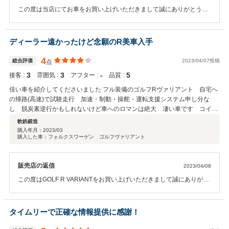
この度は当店にてお車をお買い上げいただきまして誠にありがとうご
ざいました。今回のお車ご購入のお手伝いを担当させていただきご満
足いただきましたご様子をうかがいまして冥利に尽きます。是非末永
くフォルクスワーゲンブランドをご愛顧賜りまして楽しいカーライフ
ディーラー遠かったけど念願のR美車入手
をお過ごしいただきましたら幸いと存じ上げます。この度は誠にあり
がとうございました。
4
総合評価
2023/04/07投稿
点
3
3
‐
5
接客 :
雰囲気 :
アフター :
品質 :
佳い車を紹介してくださいました フル装備のゴルフRヴァリアント 自宅へ
の帰路(高速)で試験走行 加速・制動・操舵・運転支援システム申し分な
し 脱炭素逆行かもしれないけど車へのロマンは絶大 凄い車です コイツ
でゴルフへ出かける高鳴りは過去最高です
軟鉄鍛造
購入年月：
2023/03
購入した車：フォルクスワーゲン ゴルフヴァリアント
販売店の返信
2023/04/08
この度はGOLF R VARIANTをお買い上げいただきまして誠にありがと
うございました。お手伝いさせていただきましたお車にご満足いただ
いたご様子をうかがい当店といたしましても冥利に尽きる思いでござ
います。 是非末永く愛車といたしましてご愛顧賜りますようお願い
タイムリーで正確な情報提供に感謝！
申し上げます。 この度はお買い上げいただき誠にありがとうござい
ました。