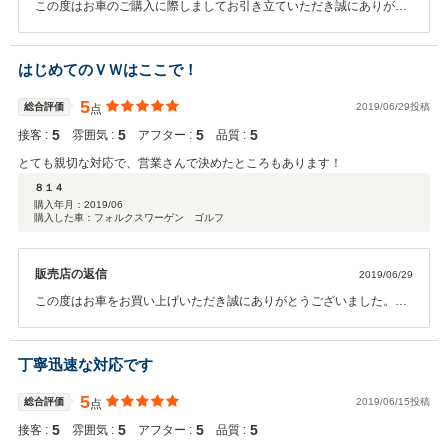
この度はお車のご購入に際しましてお引き立ていただき誠にありがと
うございました。 今後のアフターメンテナンスに関しましても是非
お気軽にご相談いただきますようお願い申し上げます。 末永くフォ
ルクスワーゲンブランドをご愛顧賜わりますようよろしくお願い申し
はじめてのＶＷはここで！
上げます。
5
総合評価
2019/06/29投稿
点
5
5
5
5
接客 :
雰囲気 :
アフター :
品質 :
とても親切な対応で、営業さんで決めたところもあります！
８１４
購入年月：
2019/06
購入した車：フォルクスワーゲン ゴルフ
販売店の返信
2019/06/29
この度はお車をお買い上げいただき誠にありがとうございました。今
後のアフターメンテナンスに関しましても誠心誠意お手伝いをさせて
いただきますので今後とも末永くフォルクスワーゲンブランドをご愛
顧賜わりますようお願い申し上げます。
丁寧迅速な対応です
5
総合評価
2019/06/15投稿
点
5
5
5
5
接客 :
雰囲気 :
アフター :
品質 :