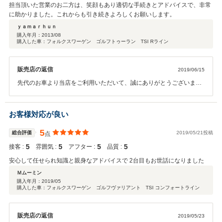
担当頂いた営業のお二方は、笑顔もあり適切な手続きとアドバイスで、非常
に助かりました。これからも引き続きよろしくお願いします。
ｙａｍａｒｈｕｎ
購入年月：
2013/08
購入した車：フォルクスワーゲン ゴルフトゥーラン TSI Rライン
販売店の返信
2019/06/15
先代のお車より当店をご利用いただいて、誠にありがとうございま
す。 今後とも末永くお付き合いいただけますと幸いでございます。 お
知り合いの方でフォルクスワーゲンにご興味お有りの方がいらっしゃ
いましたら、是非ご紹介ください。
お客様対応が良い
5
総合評価
2019/05/21投稿
点
5
5
5
5
接客 :
雰囲気 :
アフター :
品質 :
安心して任せられ知識と親身なアドバイスで 2台目もお世話になりました
Ｍムーミン
購入年月：
2019/05
購入した車：フォルクスワーゲン ゴルフヴァリアント TSI コンフォートライン
販売店の返信
2019/05/23