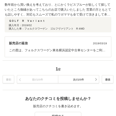
数年前から買い換えを考えており、とにかくラピスブルーが欲しくて探して
いたところ御縁があってこちらのお店で購入いたしました 営業の方ともとて
も話しやすく、対応もスムーズで私のワガママも全て受けて頂きまして本当
に感謝しております 納車の際のサプライズも家内がとても喜んでおりました
ＧＯＬＦ Ｒ Ｖａｒｉａｎｔ
初めての輸入車でしたが、さすが認定中古車だけの事はあって安心して購入
購入年月：
2019/02
購入した車：フォルクスワーゲン ゴルフヴァリアント R 4WD
することが出 来てとても満足しております 今までの車歴より少しだけ落ち
着いた車になりましたが羊の皮を被った○○？ではないですけど、しっかりと
した骨格を感じながらもしなやかな乗り心地ですし毎日の通勤やレジャーに
販売店の返信
2019/03/19
も問題なく使える車だと思います まだまだ操作はぎこちないですが色んな機
能を試して愉しんでいきたいと思います♪
この度は、フォルクスワーゲン東名横浜認定中古車センターをご利用
いただきまして、誠にありがとうございました。 初めての輸入車と言
う事で、いろいろと不安な点もお有りかと思われますが、何かお困り
の事がございましたら、いつでもお気軽にご相談ください。 今回をき
1
/2
っかけに、フォルクスワーゲン車を好きになっていただけたら幸いで
す。 今後とも長いお付き合いをよろしくお願いいたします。
最初
前の20件
次の20件
最後
あなたのクチコミを投稿しませんか？
販売店のクチコミを書き込めます。