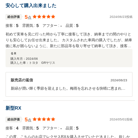
本が世界に誇る自動車関連部品メーカーにて、長年海外勤務でご活躍
安心して購入出来ました
されてこられたK様です。母国日本の道でご愛用をいただく愛車を当
店から選んで頂けたことを僕たちは名誉に感じております。またこの
5
総合評価
2024/06/23投稿
点
機会では、ご主人様の背中を押してくださって、当店の力強い後方支
5
5
‐
5
接客 :
雰囲気 :
アフター :
品質 :
援のお役目を果たしてくださった、明るくて朗らかで優しい奥様に改
めて感謝です！本当にありがとうございました。2024年過ぎ去る夏に
初めて実車を見に行った時から丁寧に接客して頂き、納車までの間のやりと
寂しさはあっても、当店の今年の夏は、Kご夫妻との一期一会、鴛鴦
りも安心してお任せ出来ました。 カスタムされた車両の購入でしたが、納車
夫婦と良縁を育めた素敵な夏の思い出が作れました。K様と奥様に
後に私が困らないように、新たに部品等を取り寄せて納車して頂き、接客や
は、ご主人様の念願でもあられました名車「GRカローラ」で、颯爽と
対応に非常に感銘を受けました。
ＧＲ
気持ちの良いドライブをお楽しみいただきながら、当店との出会いを
購入年月：
2024/06
良い記憶として残していただければ幸甚で御座います。Kご夫妻とは
購入した車：トヨタ GRヤリス
また再会できる日が来ると思っています。その時もどうか今回と同様
に仲の良いご夫妻のお姿で、和やかな歓談のひと時をご一緒させてい
ただければ幸せです。文字数に限りがございますので、Kご夫妻への
販売店の返信
2024/06/23
筆舌に尽くし難い感謝の言葉は一旦結ばせていただきます。どうかお
新緑が潤い輝く季節を迎えました。梅雨を忘れさせる快晴に恵まれ
元気で！また楽しい時間をご一緒させてください。Kご夫妻の素晴ら
て、A様と奥様、ご家族の皆様をお迎えすることが出来ました。A様新
しきカーライフを祈念しながら... JPS遠藤より
しい愛車のご納車おめでとうございます。そしてその様な素晴らしい
機会を当店にお任せ頂きまして本当にありがとうございました。当店
新型RX
では手に余るほどの個性的なスペシャルチューニングカー『GRヤリス
RZハイパフォーマンス.Morizoセレクション』その独特な世界観を醸
5
総合評価
2024/05/01投稿
点
したオーラに、来店されるお客様方も憧憬を向けていました。当展示
4
5
‐
5
接客 :
雰囲気 :
アフター :
品質 :
場を華やかに彩った特別な1台と私たちはお別れですが、A様の大切な
新しい愛車にお納めできたことを心から嬉しく思っております。きっ
この度、こちらのお店でレクサスRXを購入させていただきました。 欲しか