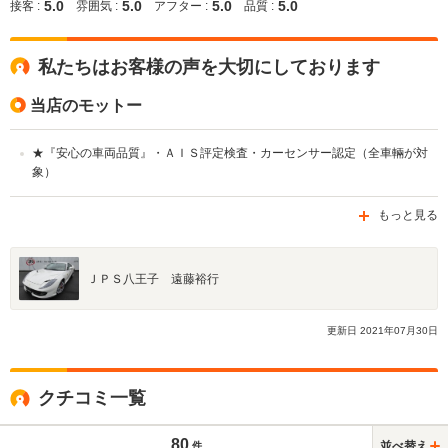
5.0
5.0
5.0
5.0
接客 :
雰囲気 :
アフター :
品質 :
私たちはお客様の声を大切にしております
当店のモットー
★『安心の車両品質』・ＡＩＳ評定検査・カーセンサー認定（全車輛が対
象）
もっと見る
ＪＰＳ八王子 遠藤裕行
更新日
2021
年
07
月
30
日
クチコミ一覧
80
並べ替え
件