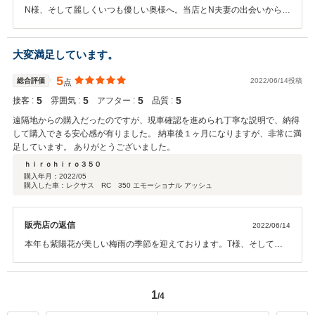
事業は、市民生活インフラとしての側面や、日本人が日本の旅を愉し
で大変ではありますが、お身体には十分お気を付けて下さい。今後とも宜し
N様、そして麗しくいつも優しい奥様へ。当店とN夫妻の出会いから早
むことにも、世界中の人々が美しき日本国を楽しく過ごすことにも、
くお願いします。
10年の節目を迎え、これまで一貫して当店からお買い求め頂いた
重要なお役立ちが御座います。是非今後益々のご繁栄とご発展を期せ
LEXUSを大切に×2 ご愛用を頂いております。先日は車検更新でお久
られ、当店自動車販売へも末永く力強いサポートを頂戴できれば幸甚
方のご来店を頂戴し、いつも変わりのない鴛鴦夫妻の優しいお姿触
大変満足しています。
で御座います。文字数に限りがございますので、収まりの悪い乱筆で
れ、私たちの方こそ癒されましたぁ（感謝)。N様と奥様、長年のご愛
は御座いますが、A社長様と奥様へ、社主になり代わり謹んで御礼の
顧に社主以下一同より改めて深く、心からの御礼を申し上げます。い
5
総合評価
2022/06/14投稿
点
ご挨拶とさせて頂ければと思います。またお会いできる日を楽しみに
つも本当に×2ありがとうございます。当店は一期一会の出会いを創造
しています。 JPS遠藤
5
5
5
5
接客 :
雰囲気 :
アフター :
品質 :
し、お客様にとって最良の愛車に巡り会える瞬間×瞬間を大切に取り
組んで参りました。今回、N夫妻が10年の節目にこうして光栄極まる
遠隔地からの購入だったのですが、現車確認を進められ丁寧な説明で、納得
コメントをお寄せ頂いたこと....感動しています！熱いものが込み上げ
して購入できる安心感が有りました。 納車後１ヶ月になりますが、非常に満
てきて、胸の内では嬉しさのあまり号泣していますww きっとN様の優
足しています。 ありがとうございました。
しいお心遣いのコメントは、社員スタッフ全員の心に刺さるもので
ｈｉｒｏｈｉｒｏ３５０
す。これからも頑張ろうッ！と決意を新たにさせて頂きました。 10年
購入年月：
2022/05
を共々に過ごされたN夫妻のLEXUS。ピッカピカに輝いていて、年月
購入した車：レクサス RC 350 エモーショナル アッシュ
を全く感じさせませんね。大切にして頂いている様子がヒシヒシと伝
わってきます。『最高のクルマは、最良のお客様を繋ぐ。』とは、当
店起業時より掲げているスローガンです。まさにそのド真中を射抜く
販売店の返信
2022/06/14
N夫妻ですッ！どうかこの先、20年、30年、いつまでもどこまでも、
本年も紫陽花が美しい梅雨の季節を迎えております。T様、そして最
お二人に寄り添い続けさせて下さい。年月を刻み、私たちの姿はやや
愛の奥様に、この度は新しい「夫婦用」の高級スポーツクーペをお買
変わり(老け）るかもしれませんがw 出会った頃のままに、心と心が通
い求め頂きまして誠にありがとうございました。ご契約とご納車式に
じ合うお付合いをさせて下さいませ。 もっとたくさん感謝を伝えたい
際しましては、わざわざ遠路の所までご足労を賜りまして、重ね重ね
のですが、文字数に限りがありますので、次回の車検や点検、次の愛
1
/4
ですが心からの感謝を申し上げます。これまでは家族を想う愛車生活
車候補の検討の時など、その時にコーヒーを2本奢らせてもらいます
を過ごされてきたTご夫妻が、二人三脚で歩まれた年月を経て、夫婦