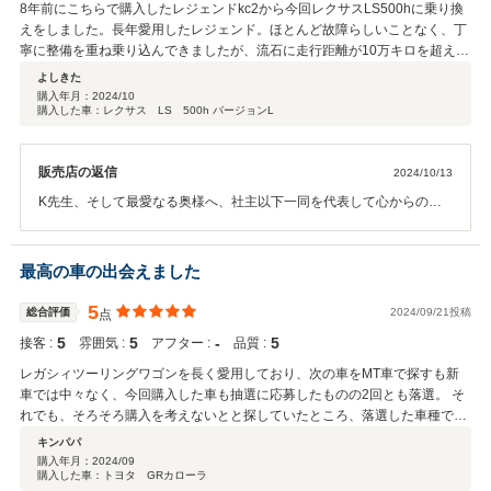
業家として成功の歩みを進める御社A代表とK社長とのふれあいの時間
8年前にこちらで購入したレジェンドkc2から今回レクサスLS500hに乗り換
は、今日より明日への勇気の糧になります。この度は本当に素晴らし
えをしました。長年愛用したレジェンド。ほとんど故障らしいことなく、丁
い愛車購入シーンに立ち会えて感激しました。前途洋々たる御社の歩
寧に整備を重ね乗り込んできましたが、流石に走行距離が10万キロを超え、
みはすごく速いですがw その後ろ姿を決して見失わないように、僕た
次の車をなんとなく考えていたところでした。乗り換えるならまたjpsさんの
よしきた
ちはこれまで通り、ただ謙虚にひたむきに取り組んで参ります。御社
車を、と思っていたところ、程度のよいレクサスLSを見つけ即決でした。今
購入年月：
2024/10
業界とは違い、新車や輸入車ディーラーなどとも違い、当店には豪華
購入した車：レクサス LS 500h バージョンL
回も信頼できる店長の遠藤さんに対応していただいたお陰でストレスフリー
な演出も、派手なカッコよさもありませんがw 当店らしく真面目の一
で納車できました。細かいところまで配慮していただき大変お世話になりま
本槍を右手に歩んで参ります。どうか今後とも末永く、いつまでも変
した。今回も大事に乗っていきます。有難う御座いました。
わらないご支援を頂戴できれば幸いです。2024師走、素敵なコメント
販売店の返信
2024/10/13
をありがとうございました。A代表とK社長のご家族の皆様にも心から
K先生、そして最愛なる奥様へ、社主以下一同を代表して心からの御
の御礼を申し上げます。Happy Merry Christmas!!! 2025よいお年をお
礼を申し上げます。長年に渡るご愛顧を誠にありがとうございます。
迎えください。JPSスタッフ一同より
8年ぶりの再会を喜びながら、相変わらずお変わりなく朗らかに優し
いK先生夫妻に筆舌に尽くし難い感謝を抱いております。今回も当店
最高の車の出会えました
よりご夫妻の大切な愛車をご採用いただき本当にありがとうございま
した。とても綺麗に大切にご愛用を頂きましたKC2レジェンドには、
5
総合評価
2024/09/21投稿
点
Kご夫妻の思い出がたくさん載っていますね。今回お届けをさせて頂
5
5
‐
5
接客 :
雰囲気 :
アフター :
品質 :
いたレクサスLSでも、お二人の素敵な時間を重ねて頂ければと願うば
かりで御座います。日々刻々、季節は流れ年月が過ぎていきますが、
レガシィツーリングワゴンを長く愛用しており、次の車をMT車で探すも新
K先生夫妻と私どもの一期一会の良縁は、これからも変わることなく
車では中々なく、今回購入した車も抽選に応募したものの2回とも落選。 そ
育まれ続けると勝手ながら確信しているところで御座います。児童教
れでも、そろそろ購入を考えないとと探していたところ、落選した車種でほ
育の現場、学校生活では月日の移ろいというものはやはり早く感じら
ぼフルオプション、状態も良い車をこちらで見つけました。 お問い合わせも
キンパパ
れるものでしょうか？私たちはK先生との8年間が本当にあっという間
沢山あるとのことで、急いで商談予約し、お店に伺いました。実際に車を見
購入年月：
2024/09
の時間だった気がしています。それはきっと、次の8年の早さも同じ
購入した車：トヨタ GRカローラ
て少し小さいとは思ったもののMT車で希望に見合う車は今の所、GRカロー