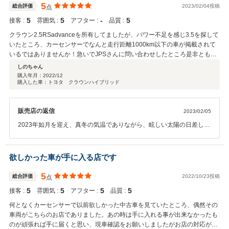
せて頂きましたが、いつもご丁寧で臨機応変な対応をして頂き、気持ちよ
しい『最良のお客様の輪』、それは私たちの心が和み癒される関係性
5
総合評価
2023/02/04投稿
点
とが沢山ありそうだッて、私たちの新年のスタートはY社長夫妻との
く、購入までのやりとりをすることができました。地元では、決して手に入
にあり、本当に素晴らしいお付き合いをさせて頂いております。長年
出会いから始まったので、そう思わずにはいられませんでした。そん
ることのないような、内外装ともに高品質なSAIを提供いただいたことに心
5
5
‐
5
接客 :
雰囲気 :
アフター :
品質 :
に渡るご愛顧に社を代表して謹んで御礼を申し上げます。M博士、奥
な嬉しい×2 お取引をお済ませ頂いた上に、此処に寄せられた『めちゃ
から感謝しております。これからも、よろしくお願いします。
様、Y様、ご友人の皆々様、本当に×2ありがとうございます！御高名
クラウン2.5RSadvanceを所有してましたが、パワー不足を感じ3.5を探して
んこ嬉し過ぎるコメント』はもう決定的！Y社長様、奥様、こちらこ
に聞き及ぶM博士は、決してご自身の英知を振りかざすことなく、い
いたところ、カーセンサーでなんと走行距離1000km以下の車が掲載されて
そ感謝×感謝です！こちらこそ、当店を選んで買って頂き本当に×2あ
つも私たちに優しく誠実で、いつも私たちの目線に合わせたお話をし
いるではありませんか！急いでJPSさんに問い合わせしたところ是非とも現
りがとうございました！社主以下スタッフ一同より謹んで心から御礼
てくれます。M博士、この度はクチコミコメントありがとうございま
物を見てくださいとのことでしたが、こちらは福岡に単身赴任中で・・しか
を申し上げます。 Y社長夫妻には本来は新車がお似合いと存じ上げて
しのちゃん
す！感謝×感謝です。時間を忘れる程に楽しいクルマ談義をさせて頂
し思い切って八王子まで足を運んで正解でした。現車は新車並みに綺麗で即
おりますが、今回の愛車購入の記憶をお忘れになられずに、また是非
購入年月：
2022/12
く中で、この様な所にM博士に筆を入れて頂くことが出来ました。当
購入した車：トヨタ クラウンハイブリッド
決で契約しました。店長さんは気さくな方で納車まで随時状況を連絡くださ
×2 お買い得感満点の当店の美しいクルマを、Y社長夫妻の豊かなカー
店自慢の宝（永久保存版）にさせていただきますw(笑)w LEXUSを乗
り安心した取り引きをさせていただきました。信用のおけるお店で購入する
ライフをより一層彩ることにお役立ていただければ幸甚で御座いま
り継いでこられたM博士、TOYOTAご愛用の素敵な奥様、そして大切
ことができ、また憧れの車が現実なり大満足でした。
す。Y社長からお寄せ頂いたラブレターに、倍返しで気持ちをお返し
なご友人Y様は当店が約10年前にお届けをしたToyotaWISHを大切にご
販売店の返信
2023/02/05
したいのですがw(笑)w 文字数に限りがございますので、思いの丈をギ
愛用して頂き、光栄にも再び当店に御注文を頂いたのは、玄人好みの
ュッとコンパクトにまとめさせて頂きました。Y社長様、素敵な奥
2023年如月を迎え、真冬の気温でありながら、眩しい太陽の日差しが
『SAI』！クルマ屋泣かせの新しい愛車をご注文頂きました。今回のY
様、どうか×どうか×2 これから先も末永く当店にご厚情をお寄せ下さ
とても心地良い週末となっています。健やかな天気と同様に、私たち
様の愛車選択には、M博士の鋭い眼光・高いお眼鏡にフィットさせる
いませ。私たちはこれからも変わることなく、ご夫妻のご期待に必ず
の心を温めて下さる優しいコメントを頂戴致しました。尊敬するI様か
宿題が私たちに与えられwwｗそれは当店としても力が試されるようで
やお応えして参ります！この度は誠にありがとうございました。 JPS
ら、この度は大変貴重な機会を頂戴しながら、最初から最後まで紳士
欲しかった車が手に入る店です
やりがいが御座いました。 全てを満足して頂くことが出来なくとも、
遠藤
的で優しいお振る舞いで接して頂きました。文字には代え難き感謝の
当店が一生懸命に汗を流したことをM博士は必ず見抜いて下さるもの
気持ちでいっぱいです。I様、本当に×ありがとうございます。わが国
5
総合評価
2022/10/23投稿
点
と存じております。また素敵なY様の新しいカーライフが有意義なも
を代表する世界的な自動車関連メーカー、來る電気自動車の社会実現
のになると勝手ながら確信しております。香川県⇔東京都（680m）
5
5
5
5
接客 :
雰囲気 :
アフター :
品質 :
の主人公たる超一流企業でご活躍をなさるI様は、全国各地を飛び回り
地図を眺めれば遠路ではありますが、心と心はいつも肩が触れ合う距
多忙を極められる中、当店八王子市までご足労を頂きお会いする事が
何となくカーセンサーで以前欲しかった中古車を見ていたところ、偶然その
離に居ります。どうか、M先生、これからも、いつまでも、どこまで
出来ました。『最高のクルマは、最良のお客様を繋ぐ』。当店創業ス
車両がこちらのお店でありました。あの時は手に入れる事が出来なかったも
も、良き伴侶としてお付き合いを続けさせて下さい。10年越の感謝の
ローガンのド真ん中を射抜くI様との光栄な出会いとなりました。まさ
のが頑張れば手に届くと思い、現車確認をお願いしましたがお店の対応が良
言葉は文字では上手くまとまりませんが...ｗｗ 最後にひと言、『うど