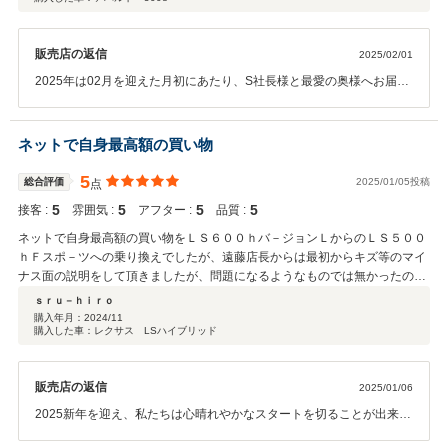
で続いていく良縁を育ませて下さい。文字数に限りがありますので、
筆舌に尽くせぬ感謝の思いを結びます。また必ずお会いしましょう！
素晴らしいカーライフをお過ごしになって下さい。JPS遠藤より
販売店の返信
2025/02/01
2025年は02月を迎えた月初にあたり、S社長様と最愛の奥様へお届け
した最新式EVアバルト500eにお喜びの声を頂戴し感激しておりま
す。こちらこそS社長様には色々な面でご理解とご賛同を賜りながら
のご納品をさせて頂くこととなりましたが、終始に渡り紳士的なご対
ネットで自身最高額の買い物
応とご協力に感謝しております。この度は本当にありがとうございま
した。最愛の奥様へ、イタリア製の名門アバルトが創り出した電気自
5
総合評価
2025/01/05投稿
点
動車をプレゼントして頂きました。そのような素敵なシーンに携わる
5
5
5
5
接客 :
雰囲気 :
アフター :
品質 :
ことが出来たことが光栄の一言に尽きます。そしてこのような場所に
身に余るお声をお寄せ頂きまして、多大なご支援に感極まる思いでご
ネットで自身最高額の買い物をＬＳ６００ｈバ－ジョンＬからのＬＳ５００
ざいます。とっても嬉しいです。ご契約の際は遠路のところまで足を
ｈＦスポ－ツへの乗り換えでしたが、遠藤店長からは最初からキズ等のマイ
運んで頂けて和やかな歓談のひと時をご一緒させて頂きました。S社
ナス面の説明をして頂きましたが、問題になるようなものでは無かったので
長とのお取引は私たちに大きな安心感を与えてくれました。こんなに
即決でした。北海道から1泊2日の旅でしたが良い買い物をさせて頂きまし
ｓｒｕ－ｈｉｒｏ
快適なお取引ならば、2度3度と続いて欲しいと願うばかりでございま
た。契約の際にも無理なお勧めも無く、地元の車屋さんにも配慮して頂きオ
購入年月：
2024/11
すw 今回を最良の機会に変えさせていただきまして、S社長と奥様、
購入した車：レクサス LSハイブリッド
プション部品の取り付けや補償継続の手続きなどはすべてこちらでさせて頂
御社各位、ご周囲の皆々様から変わりのないお引き立てを頂戴できれ
きました。契約から納車まで色々心配いただき順調に進みました。事前情報
ば幸甚で御座います。文字には代え難き感謝の気持ちを抱きながら、
ではＬＳ５００ｈは６００ｈに比べて劣るとの事でしたが、すべての装備完
今回のお取引に対し心からの御礼で結ばせて頂きます。S社長、奥
販売店の返信
2025/01/06
了後に高速道路を含め色々走行しましたが、自分的には問題無いと思ってい
様、ご納車おめでとうございます。この度は本当にありがとうござい
ます。今回は年式も新しく良い車両を見つける事が出来良かった思います。
2025新年を迎え、私たちは心晴れやかなスタートを切ることが出来ま
ました！またお会いしましょう。JPS遠藤
した。それはひとえに雄大な自然が広がる北海道網走市から地域農業