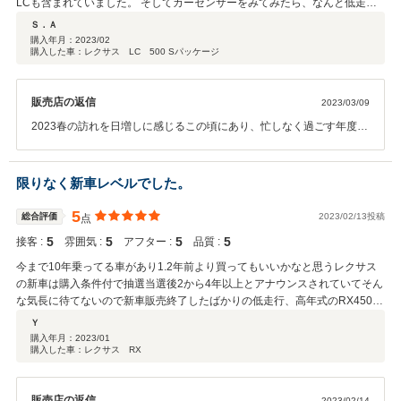
LCも含まれていました。 そしてカーセンサーをみてみたら、なんと低走行
れやかな納車まで共々の過ごして参りましょう！この度は本当に×2 あ
な車でオプションも多数付いている個体が目に入りました。しかも前回購入
Ｓ．Ａ
りがとうございます。JPS遠藤より
したオートスポットJPSさん。 すぐに在庫確認メールを送り、続けて直接電
購入年月：
2023/02
購入した車：レクサス LC 500 Sパッケージ
話をしていました。前回は遠方、コロナ禍ということで、実車見学しないで
購入したため、多少の不安がありましたが、今回は2度目のため、信用して
ストレスフリーで納車までこれました。事務手続きも、すべて滞りなくやっ
販売店の返信
2023/03/09
ていただきありがとうございました。 納車されて初めて実車を見ましたが、
外装は大変綺麗で、内装に至ってはまだ新車時のいい革の匂いがして、大変
2023春の訪れを日増しに感じるこの頃にあり、忙しなく過ごす年度末
満足しています。コーティングもお世話になりましたし、納車後もレーダー
で御座います。私たちの日々の疲れを見事に一掃する嬉しい光栄なコ
のリモコンのことを気にかけていただきありがたかったです。 遠藤様、スタ
メントが届きました。当店の大切な×2顧客様いらっしゃる、地域医療
ッフの皆様今回もお世話になりありがとうございました。 これからもよろし
の最前線でご尽力を頂くDr.A先生、そして当店からお買い求めを頂戴
限りなく新車レベルでした。
くお願いします。
した真新しい特別限定車UXシリーズをご愛用頂いている奥様。Dr.A先
生ご夫妻がお揃いで当店からご採用を頂いたLEXUSをドライブされる
5
総合評価
2023/02/13投稿
点
お姿を想うと、心の底から嬉しくて堪りません！A先生、この度も本
5
5
5
5
接客 :
雰囲気 :
アフター :
品質 :
当に×2ありがとうございます。A先生から再びのご用命を拝して身の
引き締まる思いで精力的に務めましたが、A先生からここに頂戴した
今まで10年乗ってる車があり1.2年前より買ってもいいかなと思うレクサス
光栄極まるコメントを読ませて頂き、スタッフ一同全名が揃い感激し
の新車は購入条件付で抽選当選後2から4年以上とアナウンスされていてそん
ております!! 私たちが出来ることは決して多くは御座いませんが、A先
な気長に待てないので新車販売終了したばかりの低走行、高年式のRX450hl
生の多大なるご厚意にお応えしたい気持ちだけは目一杯でありまし
を探していたところ年末年始休み中にオートスポットjpsさんのRXが検索で
Ｙ
た。お眼が高く確かな商品を選んでくださったA先生とのお取引はい
新着順、年式の新しい順、走行距離の少ない順全てで1番に掲載されていて
購入年月：
2023/01
つも健全で心地よく、それはひとえにA先生の優しいお心遣いに支え
購入した車：レクサス RX
自分の探したのはこれだ！と正月休み中に今まで乗ってた車を一足先に買取
られるものですが、『最高の商品は、最良のお客様を繋ぐ』。当店創
店(カーセンサー掲載店)に売却してオートスポットjpsのRXを買う気満々で
業時スローガンのど真ん中を射抜いてみせました!! 最愛の奥様のUX,今
した。でもワンマン経営者の自分勝手に考えたサクセスストーリーでした。
回はA先生のLC!! 良質なクルマを商品として用意すれば、A先生ご夫妻
販売店の返信
2023/02/14