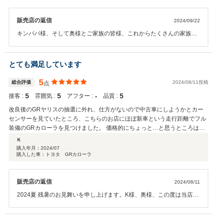
なんでしょう。お互い元気に！またの再会を心の底から楽しみにして
ラだけ。こんな機会は滅多にないと思い、すぐに購入する決意を固めまし
おります！そして何よりK先生夫妻が引き続き素晴らしいカーライフ
た。 そこからは１日でも早くお迎えができるよう様々な手続きを頑張りまし
をお過ごし下されば幸甚で御座います。当店の存在意義ともいえるK
販売店の返信
2024/09/22
た。決意表明から納車まで一ヶ月弱。家族でワクワクしながらお店に向かい
先生夫妻のような素敵なお客様とのお付き合いです。どうか×どう
ました。子供たちも実物を見て感激、エンジン音聞いて感激でした。 遠藤さ
キンパパ様、そして奥様とご家族の皆様、これからたくさんの家族の
か、今後とも末永く当店にご厚情をお寄せ頂きたいと思います。限り
んに最初から最後まで丁寧にサポートいただき、家族みんなが大満足で車を
思い出を創っていくことになる新しい愛車「GRカローラ」のご納車お
ある文字数につき思いの丈の上手な表現を得ませんが、K先生、奥様
迎えられました。ありがとうごいました。 まだまだ新しい車に感覚がアジャ
めでとうございます。そして当店からお買い求めいただけたことを光
の隣に寄り添い続ける私たちをよろしくお願い致します。この度は誠
スト出来てませんが、この車でまた新たな家族の思い出を作っていきたいと
栄に嬉しく思っております。本当にありがとうございました！長らく
とても満足しています
にありがとうございました。JPS遠藤
思います。
ご愛用されて来られましたレガシーMT車には、家族の思い出がギッシ
リと積まれていますが、これからは「GRカローラ」でドンドン新しい
5
総合評価
2024/08/11投稿
点
思い出を増やしていって欲しいと思います。素敵な奥様、可愛いお嬢
5
5
‐
5
接客 :
雰囲気 :
アフター :
品質 :
様、そして何よりパパ&息子の父子鷹、家族の人数分に思い出も多彩
となり、ご家族の皆様が楽しい時間を過ごせると思います。とりわけ
改良後のGRヤリスの抽選に外れ、仕方がないので中古車にしようかとカー
ご主人パパには、日常の喧騒から抜け出せるエキサイティングなドラ
センサーを見ていたところ、こちらのお店にほぼ新車という走行距離でフル
イブを満喫して頂けると思います。そして夫婦お揃いのデートシーン
装備のGRカローラを見つけました。 価格的にちょっと…と思うところはあ
にも活躍する便利な愛車にもなるでしょう。S家の新しい家族の一員
りましたが、実際に車を見に伺った際に対応して頂いた店長の遠藤さんの人
Ｋ
にGRカローラをお迎え頂きましてとっても嬉しいです！ありがとうご
柄もあり、無事奥さんの同意も取れたので購入させて頂きました。 納車まで
購入年月：
2024/07
ざいました。S家族の思い出シーンの片隅に、当店JPS（八王子のクル
購入した車：トヨタ GRカローラ
のやり取りも丁寧に対応して頂き、とても満足しています。 ありがとうござ
マ屋さん）をひょっこり思い出して頂ければ幸せでございますww
いました。
2024初秋、S家の皆様と束の間では御座いましたが幸せな時間をご一
緒させて頂きまして、本当にありがとうございました。また再会でき
販売店の返信
2024/08/11
る日を今から楽しみにしています。JPS遠藤
2024夏 残暑のお見舞いを申し上げます。K様、奥様、この度は当店よ
り名車「GRカローラ」をお買い求めいただき誠にありがとうございま
した。自動車関連に従事する者として敬意を抱かずにいられない、日