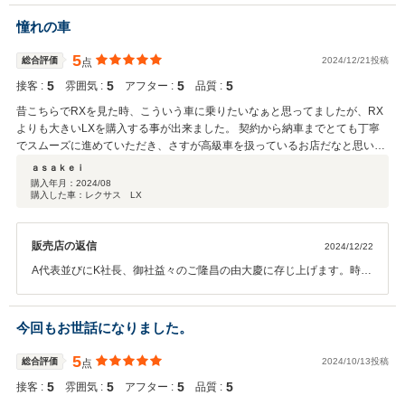
を見事に牽引なされる有力企業、M会長から届いた御便りを拝したか
らです。M会長本当にありがとうございます！とても嬉しいです！遠
憧れの車
路北海道からお寄せ頂いたコメントに感激しております。ひとたびM
会長とお会いした時に、是非お買い求めいただきたいと感じた紳士的
5
総合評価
2024/12/21投稿
点
な方でしたので、実際内心は祈るような気持ちでしたがwグッと堪え
5
5
5
5
接客 :
雰囲気 :
アフター :
品質 :
てw M会長のご英断を仰ぎました。晴れて当店自慢の新しい国産最高
級自動車LEXUS LS500hのご採用をお決め頂いた時は本当に嬉しかっ
昔こちらでRXを見た時、こういう車に乗りたいなぁと思ってましたが、RX
たです。ご納品は遠路北海道網走市でしたので、少々お時間を頂戴す
よりも大きいLXを購入する事が出来ました。 契約から納車までとても丁寧
る中でしたが、地元地域のLEXUS店各位にご協力を頂戴しながら、無
でスムーズに進めていただき、さすが高級車を扱っているお店だなと思いま
事にM会長の新しいパートナーとして出発できた旨に、私たちは安堵
した。 またこちらで車をお願いさせていただきたいと思いました。
ａｓａｋｅｉ
すると同時に改めて感謝の気持ちが高まっております。M会長、北海
購入年月：
2024/08
道からのご来店とご契約に社主以下一同より謹んで御礼申し上げま
購入した車：レクサス LX
す。本当にありがとうございました。御社各位と私たちが心新たに
共々に迎えた令和07年となります。本年も益々のご健勝をご祈念いた
します。私たちも引き続き研鑽を重ねて参りますので、M会長、北海
販売店の返信
2024/12/22
道網走市地域の方々、皆々様から旧年中より一層のご支援を賜れます
A代表並びにK社長、御社益々のご隆昌の由大慶に存じ上げます。時代
ようにお願い申し上げます。また上京の際は再会できることを楽しみ
の風雲児として業界に旋風を巻き起こしている繁栄企業オーナーに、
にしながらご挨拶を結ばせて頂きます。M会長、どうぞお元気で素敵
LEXUS最高級SUV『LXエグゼクティブ』をお選び頂きまして大変光
なカーライフをお過ごしくださいませ！ JPS遠藤より
栄なことと嬉しく思っております。15年前にレクサスRXに憧れてい
今回もお世話になりました。
た若者が、倍以上の値段の最高級LXをいとも簡単に手に入れるという
サクセスストーリー。それを眼前でまざまざと見せつけられ、日々懸
5
総合評価
2024/10/13投稿
点
命に励む方々の15年の重みや、人生の経過のありかたに想いを馳せま
5
5
5
5
接客 :
雰囲気 :
アフター :
品質 :
した。歳を重ねて伏し目がちな年頃を迎えている僕たちにとって、実