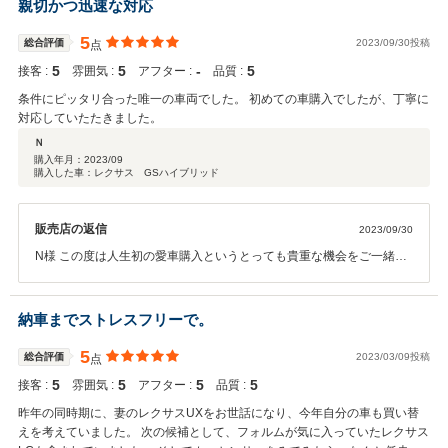
親切かつ迅速な対応
栄至極です。また終始誠実に朗らかなご対応を頂けたことも嬉しかっ
たです。M様、本当にありがとうございました。当店はお客様に必ず
5
総合評価
2023/09/30投稿
点
お喜びいただける商品を用意するように日々努めておりますが、一期
5
5
‐
5
接客 :
雰囲気 :
アフター :
品質 :
一会、どなたに手に入れていただけるか期待と不安がいつも交錯しま
す。そんな私たちにとって、M様との出会いは感謝の一言に尽きま
条件にピッタリ合った唯一の車両でした。 初めての車購入でしたが、丁寧に
す。さらには身に余るクチコミをお寄せ頂いたことに感激!! とっても
対応していたたきました。
嬉しいです!! 本当にありがとうございます。2023-2024年末年始か
Ｎ
ら、路上を華やかにするほどのプレミアムカーで楽しいドライブへお
購入年月：
2023/09
出掛け下さいませ。M様の健やかに充実したカーライフを祈念致して
購入した車：レクサス GSハイブリッド
おります。筆舌に変えがたい感謝と嬉しさを抱えておりますが、文字
数に限りがございますので御礼挨拶を結ばせて頂きます。またお会い
できる日を楽しみにしています!! この度は誠にありがとうございまし
販売店の返信
2023/09/30
た。 JPS遠藤
N様 この度は人生初の愛車購入というとっても貴重な機会をご一緒さ
せて頂き本当に光栄ですし嬉しいです。初の愛車とはいえ、それは素
晴らしい貴重なプレミアムモデルをお選び頂いたと確信しておりま
す。今後どこからも手に入れることが出来ない特別な1台をN様にお目
納車までストレスフリーで。
が高く選んで頂きました。この後は私たちが責任を持ってお届けまで
の間を精力的にしっかりと務め上げて参ります。そしてN様に『選ん
5
総合評価
2023/03/09投稿
点
で良かった』と必ず仰っていただける様に、スタッフ一同で取り組ま
5
5
5
5
接客 :
雰囲気 :
アフター :
品質 :
せて頂きたいと思っております。いつも当店はN様の傍に居りますの
で、安心ストレスフリーにお付き合いを頂戴できれば幸いで御座いま
昨年の同時期に、妻のレクサスUXをお世話になり、今年自分の車も買い替
す。一期一会、最良のクルマが繋げてくれたN様との良縁をより一層
えを考えていました。 次の候補として、フォルムが気に入っていたレクサス
に育んでいきたいと決意しておりますので、相思相愛w和やかに、晴