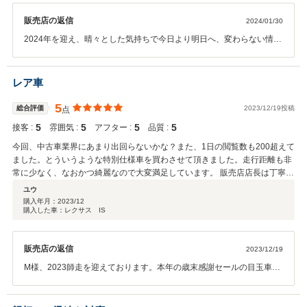
社長と再びお会いできる日を楽しみしております。心からの感謝を添
えて。
販売店の返信
2024/01/30
2024年を迎え、晴々とした気持ちで今日より明日へ、変わらない情熱
でこれからも頑張っていこうと決意を新たにしています。それはひと
えに、長年に渡るご愛顧を頂戴する顧客各位からのご支援があるから
に他なりません。M社長様並びに麗しき奥様には、同郷の誼として当
レア車
店創業時より多大なご厚情をお寄せ頂きまして、社主以下一同揃いま
して心からの御礼を申し上げる次第です。M社長様、この度も本当に
5
総合評価
2023/12/19投稿
点
ありがとうございました。スタッフ全員でM社長からお寄せ頂いた身
5
5
5
5
接客 :
雰囲気 :
アフター :
品質 :
に余るほどにもったいないお言葉を拝しまして、文頭の通り改めて、
これからも頑なに直向きに頑張ろうと決意しております。私たちに元
今回、中古車業界にあまり出回らないかな？また、1日の閲覧数も200超えて
気をもらえるM社長様からのお言葉を繰り返し読ませて頂いておりま
ました。とういうような特別仕様車を買わさせて頂きました。走行距離も非
す。過分な評価であろうかと自覚しておりますが、M社長様からの激
常に少なく、なおかつ綺麗なので大変満足しています。 販売店店長は丁寧な
励としてありがたく頂戴し、優しいお客様に決して甘える事のないよ
対応、話しやすく、何の問題なく納車出来ました。ありがとうございまし
ユウ
うに今後より一層の研鑽を重ねて参ります。日々刻々と季節は移ろい
た。
購入年月：
2023/12
ますが、御社各位M社長ご夫妻と、皆々様から愛され続けるお店に、
購入した車：レクサス IS
これから成長していきますので、今後とも変わりのないご声援をお寄
せになって下さい。筆舌には変え難い感謝を込めて、本当にありがと
うございます。JPS遠藤
販売店の返信
2023/12/19
M様、2023師走を迎えております。本年の歳末感謝セールの目玉車
は、M様の大切な新しい愛車にご採用をして頂くこととなりました。
どんなオーナーに巡り逢えるか私たちも興味が尽きなかった特別仕様
プレミアムモデルでしたが、素敵なお客様（M様）にお届け出来て光