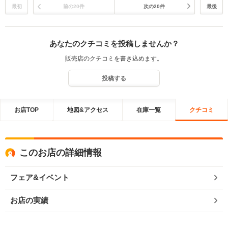
ゥｗ N様、奥様、いつもありがとうございます！今後ともよろしくお
二人の優雅なドライブデートが似合う最新式のスポーツカーにお乗換
最初
前の20件
次の20件
最後
願い申し上げます。JPSスタッフ一同
をして頂きました。その様な貴重な機会を当店にお任せ下さり、活字
には代えられない感謝の気持ちで一杯です。微笑ましく敬意を抱く鴛
鴦夫妻T様と奥様に出会えて幸せな気持ちで嬉しかったです。またこ
あなたのクチコミを投稿しませんか？
の様な処に、優しいお気遣いの光栄な口コミコメントを残して頂きま
して、スタッフ一同で歓んでおります。本当に×2 ありがとうございま
販売店のクチコミを書き込めます。
す！ T夫妻の愛車『特別限定モデル』は、地元の路上でも注目の的に
なっておられるかと存じます。どうかご夫妻で素敵なカーライフを過
投稿する
ごされ、充実した人生と共にある思い出の被写体にして頂ければと願
っております。思う存分にお愉しみ下さいませ。文字数に限りがござ
いますので御礼の挨拶を結ばせて頂きます。T様、奥様、どうかこれ
お店TOP
地図&アクセス
在庫一覧
クチコミ
からも末永く当店をご贔屓にして頂ければ幸甚で御座います。この度
は本当にありがとうございました！ JPS遠藤より
このお店の詳細情報
フェア&イベント
お店の実績