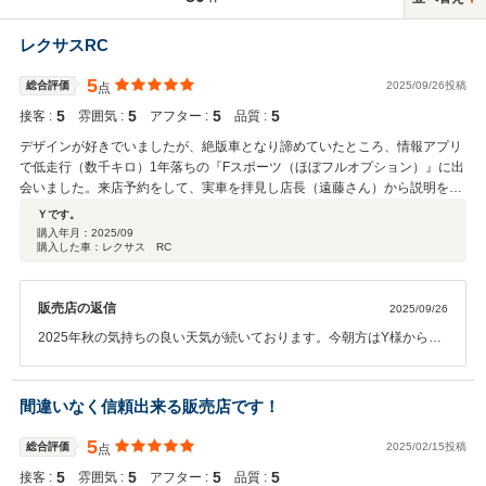
レクサスRC
5
総合評価
2025/09/26投稿
点
5
5
5
5
接客 :
雰囲気 :
アフター :
品質 :
デザインが好きでいましたが、絶版車となり諦めていたところ、情報アプリ
で低走行（数千キロ）1年落ちの『Fスポーツ（ほぼフルオプション）』に出
会いました。来店予約をして、実車を拝見し店長（遠藤さん）から説明を受
けました。今後の手続きの流れ、見積書のポイントなど、わかり易く丁寧に
Ｙです。
教えていただきました。また、後付けオプションパーツにも嫌な顔せずに受
購入年月：
2025/09
購入した車：レクサス RC
けて下さり『出来ること、出来ないこと』をハッキリと伝えてくださった真
摯な姿勢に共感し購入を決めました。大切に乗りますので、今後のアフター
についても、よろしくお願いします。オートスポットJPSさんで、そして店
販売店の返信
2025/09/26
長（遠藤さん）から購入できて、本当に良かったと思っております。ありが
とうございました。（私の素直な気持ちです）
2025年秋の気持ちの良い天気が続いております。今朝方はY様から私
どもにお寄せを届きました過分なお褒めのお便りを拝し、JPSスタッ
フ一同全員で歓喜しております。もう新車チャンネルでは購入するこ
とが叶わなくなった稀少性を伴う「和製高級スポーツクーペ：LEXUS
間違いなく信頼出来る販売店です！
RCシリーズ」!! 一期一会・Y様とお会いできて本当に良かったと
LEXUS RCが結んでくれた良縁に改めて感謝しています。LEXUS愛好
5
総合評価
2025/02/15投稿
点
家であられるY様の優雅なセカンドライフの相棒に、当店特選車を選
5
5
5
5
接客 :
雰囲気 :
アフター :
品質 :
んで頂きまして心より深く御礼を申し上げます!! 本当にありがとうご