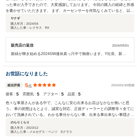
とA様のいつもの道を走らせれば多くの羨望を独占して、A様は最高の
った車が入手できたので、大変感謝しております。 今回の購入の経緯と所感
ドライブタイムをお楽しみ頂けるものと確信しております。メイドイ
を書かせていただきます。 まず、カーセンサーを何気なくみていると、以前
ンジャパンの傑作品の1台です。ドレスアップチューニングカーです
から欲しかった車がアップされていました。 カーセンサーでの問い合わせで
ヤナギ
ので、何かと気を使うシーンもあるかもしれませんがwどうか可愛が
はなく、すぐに電話をしました。 サイトから問い合わせをしなかった自身が
購入年月：
2024/04
って下さいませ。優しい奥様には無理を聞いて頂きましたがwご夫妻
購入した車：レクサス RX
悪いのですが、電話での第一印象はあまりよくありませんでした。 電話では
がお揃いの記念写真は当店の宝物にさせて頂きます！それではA様と
簡単に回答してもらえるも、まずはカーセンサーで受付をしないと対応でき
最愛の奥様との出会いに感謝しながら、筆舌に尽くしがたい御礼を結
ないと言われ、融通が利かないという印象を持ちました。 自身が悪いとは言
ばせて頂きます。この度は誠にありがとうございました。またお会い
販売店の返信
2024/05/01
え、この点で星を1点マイナスにさせていただきました。 ただ、その後の対
できる日を楽しみにしています。JPS遠藤
応はとても丁寧でした。 詳細は割愛しますが、自身にとってプラスになるよ
新緑が輝き始める2024GW連休真っ只中で御座います。Y社長、新し
うに運んでくれました。 もちろん、その後のスケジュール調整もこちらの要
い愛車で過ごすお休みを満喫して頂いていると存じ上げます。大切な
望通りでしたし、不明点への質問の対応も的確でした。 第一印象がマイナス
新しい愛車を当店からお求めいただきまして誠にありがとうございま
でスタートしましたが、その後の対応では印象がプラスに好転しました。 そ
した。楽しい歓談の中でご納車まで晴れやかな気持ちでご一緒しまし
お世話になりました
の後の納期までのスケジュールに関してもこちらの都合で調整してくれまし
たが、ご商談の入り口ではご懸念を与えていた様子を知るに至り、Y
た。 また、納車時の自動車の説明もとても詳しくしてくれました。 同行し
社長の心配りのコメントを心に刻みながら、その点は当店今後に活か
5
総合評価
2024/01/30投稿
点
た友人は販売店よりも詳しく説明してくれると話していました。 購入した車
していきたいと自戒の念を抱いております。しかし何よりもY社長が
ですが、購入時の状態もよく、購入から1か月経過しても特に問題なく、大
5
5
5
5
接客 :
雰囲気 :
アフター :
品質 :
新しい愛車をお気に召して頂いているご様子には、安堵の気持ちと感
変気に入っております。 総じて、このお店で購入してよかったと思っていま
謝の気持ちが溢れて参ります。Y社長、この度は本当にありがとうご
色々な車屋さんがある中で、こんなに安心出来るお店はなかなか無いと思
す。 また自動車の買い替え時期になったら相談したいと考えています。 店
ざいました。まだ最新式のLEXUSで御座いますので、時期は当分先に
う。 車の状態はもとより、誠実な対応、正規ディーラーとの調整等々全てに
長から写真撮影を依頼されましたが、その点はお断りさせていただき、その
なろうかとお見受けしておりますが、また次の機会を頂戴できる暁に
おいて洗練されている。 わかる事分からない事、出来る事出来ない事隠さず
代わりこちらに投稿させていただきました。 この度は、ありがとうございま
は、今回以上に誠実な対応を心がけて参る所存です。世界各国とのビ
説明してくれる。 色々無理なお願いをしたにも関わらず嫌な顔一つしないで
のらりくらり
した。 今後また機会がありましたら、その際はよろしくお願いいたします。
ジネスシーンを展開される御社Y社長の今後益々のご隆昌を祈念致し
対応していただいた遠藤店長には感謝しか無いです。
購入年月：
2023/12
つつ、筆舌に変えがたい感謝の挨拶を結ばせて頂きます。ご愛用期間
購入した車：メルセデス・ベンツ Sクラス
では何かお困りの際など、是非×2お気軽にお声掛けくださいませ。Y