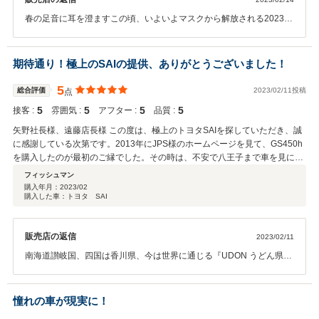
結果正月休みだった為今思うとメールや電話つながる訳ないですよね、1月
の様な素敵なお客様と巡り逢えることを改めて確認し、私たちのこれ
10日までお店はお休みだと知らずに何度も電話をかけたり、メールで問い合
春の足音に耳を澄ますこの頃、いよいよマスクから解放される2023年
からに大きな自信に代えさせて頂けます。今日より明日へ!! これから
わせたりしてました。その何回かかけた電話の時にたまたまお店にメール確
春を迎えようとしています。桜舞う季節を少しだけ早く想像する私た
も真面目に真摯にひたむきに頑張って参ります。Dr.A先生、奥様、今
認しに来ていた遠藤さんと電話がつながり後で聞いたのですがメールで問い
ちは、今心がとっても爽快です。それはひとえに、Y社長様からの光
後とも末永くお付き合い下さいます様に心からのお願いを申し上げま
合わせてる電話番号からの着信からだったから出てくれたとの事でした。開
栄極まるクチコミを拝見したからに他なりません。本当に×2 嬉しいで
期待通り！極上のSAIの提供、ありがとうございました！
す。そしてA先生と奥様がお揃いになりまして、毎日楽しく快適に、
口一番掲載のＲＸ購入意思があります！現車確認させてください！とお願い
す！感激の気持ちでいっぱいです！Y社長様、最愛の素敵な奥様、こ
素晴らしいカーライフをどうぞお愉しみくださいませ。この度も本当
しました。電話に出てくださった事、まさに今思うと遠藤さんとの縁を感じ
の度は新しい愛車購入の貴重な機会で、当店と良縁を結んで頂きまし
5
総合評価
2023/02/11投稿
点
に×2ありがとうございました。しばしの間ですがこれにて一旦失礼致
ました。結果休み中につながった電話のおかげで商談予約01番をつかみまし
て誠にありがとうございました。Y社長ご夫妻にお選び頂けた事は、
します。またのお声掛けをスタッフ一同でお待ちしております。JPS
た。正月休み明け改めて電話で最短日で現車確認お願いしました。当日は冷
5
5
5
5
接客 :
雰囲気 :
アフター :
品質 :
私たちのこれからの自信に代えることが出来ます。『さぁこれからも
遠藤
静な判断をするストッパー役で妻も一緒に電車で見に行きました。今まで新
頑張るぞッ!!』そんな気持ちにさせて頂きました。 Y社長様とのご商談
矢野社長様、遠藤店長様 この度は、極上のトヨタSAIを探していただき、誠
車しか乗ってこなかったのでカーセンサー第三者車両検査評定：6-AAA（最
は当店の年末年始休暇を挟ませて頂いたために、Y社長様にはやきも
に感謝している次第です。2013年にJPS様のホームページを見て、GS450h
高評価認定物）でもやはり中古車だよね？と現車を見るまでは疑ってました
きとした気持ちを与えてしまったものと思います。Y社長様にお目付
を購入したのが最初のご縁でした。その時は、不安で八王子まで車を見に行
が現車はあれ？新車レベルでした。一通り遠藤さんの説明を聞きながら車を
を頂いた『特別仕様LEXUS RX450ｈL』は、日本国内に留まらず諸外
かせていただきました。直接、現車を拝見させて頂き、貴店が高品質な車を
フィッシュマン
の周りを1周して妻もこれだったら文句の言いようないね。との事だったの
国からも大注目を頂いた当店自慢の1台で御座いました。購入申し込
扱う店だと確信しました。それから、これまた極上のRX450hを貴店で購入
購入年月：
2023/02
で即契約お願いしました。納車日当日はプレゼントやサプライズなど心のこ
みが殺到する中、最も早いお申込であったことに加え、Y社長様の誠
購入した車：トヨタ SAI
させて頂き、現在も大切に乗っています。最初のご縁から、10年の付き合い
もったおもてなしありがとうございました。妻に契約後に購入車のオプショ
実で丁寧なお声掛けに当店も好感を抱かずにいられませんでした。当
になりますが、電話で気軽に、安心して車の相談ができる間柄です。 今回
ン山盛りの現車の新車参考価格を教えてたら驚いていました。RXの実車も
店が理想とするお客様（Y社長夫妻）をお迎え出来ることが決まって
は、親友のYさんの依頼で、車を買い替えたいとのことで、品質、接客対応
見た事もない妻にも反対されずに購入でき大満足です。次もオートスポット
も、肝心要の商品（RX450ｈL）がY社長夫妻の理想と合わなければ、
販売店の返信
2023/02/11
に信頼のおけるJPS様に車の手配をお願いしました。実はYさんのトヨタ
jpsさんで欲しい車両を入れ替えをお願いしたいです。この度は私を選んで売
それは片想いになってしまいます。そんな思いを巡らせる中、ご商談
WISHもJPS様で購入させていただき、品質、価格、接客面では間違いがな
南海道讃岐国、四国は香川県、今は世界に通じる『UDON うどん県』
っていただきありがとうございました。
は遠路の所までY社長夫妻がお揃いで足を運んで頂きました。おもて
いと確信しておりました。当初は、200系クラウンをターゲットに探して頂
より、日頃から数多くのご注文を頂いており、香川県の皆々様方に改
なしが不足する私たちでは御座いましたが、私たちが理想とするお客
きましたが、条件があれこれと変わり、その後は、ティアナに車種変更し、
めて心からの御礼を申し上げます。そして、「UDON・うどん」や食
様と、Y社長夫妻が理想とする新しいクルマ、まさに相思相愛の両想
最後にトヨタSAIに落ち着きましたが、その間、何かと貴店にはお手数をお
品の可能性を未来へ繋げるお役目を果たされる、香川県を代表される
憧れの車が現実に！
いになれましたぁw(笑)w お互いの気持ちが通じる瞬間、まさに恋愛と
かけしました。矢野社長様には、何回もお電話をして、当方の意向を伝えさ
産業技術研究科・M博士を中心とする、当店自慢の顧客各位・素晴ら
それは同じで、心がときめき嬉しさが爆発しますね！2023年は良いこ