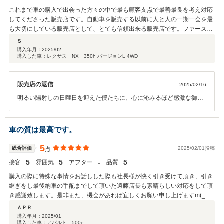
ざいました。気持ちの良い秋のドライブシーンでは、紅葉の路上をY
これまで車の購入で出会った方々の中で最も顧客支点で最善最良を考え対応
様とRCが走る美しいシーンに羨望が寄せられるものと確信していま
してくださった販売店です。自動車を販売する以前に人と人の一期一会を最
す。どうか素晴らしいカーライフを思う存分に満喫して下さいませ！
も大切にしている販売店として、とても信頼出来る販売店です。ファースト
実年齢を完全に疑ってしまうほど（笑）若々しいY様です。これから
コンタクトは、事前予約無しで訪れた私達を忙しい最中、快く対応してくだ
Ｓ
も素敵なイケオジで！今のままカッコ良くいらして下さいね。そして
さった矢野さん、そして、納車までスムーズにプロセスを進ませてくださっ
購入年月：
2025/02
また必ず再会の日が来るものと楽しみにしておりますが、ひとまずは
購入した車：レクサス NX 350h バージョンL 4WD
た遠藤さん、大変お世話になりました。特に遠藤さんには希望ナンバー取得
御礼感謝のご挨拶は結ばせていただこうと思います。Y様この度は本
において、当事者の私達よりも熱くなって納車準備ギリギリまで時間の許す
当にありがとうございました。今日の秋の空のように心地よい時間を
限り抽選にエントリーしていただき心から感謝しております。 また、貴店
ありがとうございました。心から感謝です！ JPS遠藤より
販売店の返信
2025/02/16
のＦＢにとても素敵なコメントを添え投稿していただき、とても感動致しま
した。ありがとうございました。今回の出会いが今後のスタートとなり、末
明るい陽射しの日曜日を迎えた僕たちに、心に沁みるほど感激な御便
永くお付き合いいただけますようお願い申し上げます。ありがとう御座いま
りが届きました。S様、優しさに溢れたコメントを本当にありがとう
す!
ございます。とっても嬉しくて笑顔になれます。そして終始に渡りご
賛同を頂戴した麗しい奥様にも感謝の意をお伝えしたいと思います。
車の質は最高です。
Sご夫妻、改めてこの度は当店との良縁を結んでくださり、本当にあ
りがとうございます。誠実で優しいS夫妻へのご納品に向けて、でき
5
総合評価
2025/02/01投稿
点
る限りの対応に努めてみましたが、サービス業の真髄を知るS様には
5
5
‐
5
接客 :
雰囲気 :
アフター :
品質 :
不足にお感じの部分もあったことでしょう。しかしそんな僕たちに温
かいご配慮のある姿勢に感銘を受けます。また納車記念写真にも快く
購入の際に特殊な事情をお話しした際も社長様が快く引き受けて頂き、引き
笑顔で応じて下さって、S様、奥様、本当にありがとうございまし
継ぎをし最後納車の手配までして頂いた遠藤店長も素晴らしい対応をして頂
た。鴛鴦夫婦の素敵な笑顔の記念写真は当店の大切な宝物です。今回
き感謝致します。是非また、機会があれば宜しくお願い申し上げますm(_
正直に「最高のクルマは 最良のお客様を繋ぐ」当店創業コンセプトの
_)m
ＡＰＲ
ど真ん中を射抜いたお客様でございました。S様のようなお客様に支
購入年月：
2025/01
えられて今日があります。どうか今日より明日へ、10年20年…いつま
購入した車：アバルト 500e