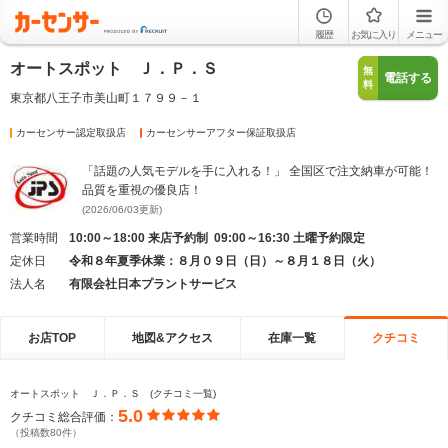
履歴
お気に入り
メニュー
オートスポット Ｊ．Ｐ．Ｓ
無
電話する
料
東京都八王子市美山町１７９９－１
カーセンサー認定取扱店
カーセンサーアフター保証取扱店
「話題の人気モデルを手に入れる！」 全国区で注文納車が可能！
品質を重視の優良店！
(2026/06/03更新)
営業時間
10:00～18:00 来店予約制 09:00～16:30 土曜予約限定
定休日
令和８年夏季休業：８月０９日（日）～８月１８日（火）
法人名
有限会社日本プラントサービス
お店TOP
地図&アクセス
在庫一覧
クチコミ
オートスポット Ｊ．Ｐ．Ｓ (クチコミ一覧)
5.0
クチコミ総合評価：
（投稿数80件）