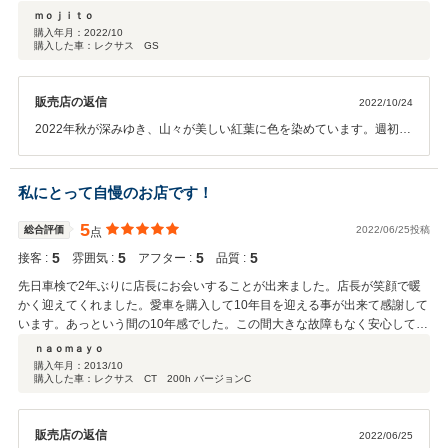
にプロフェッショナルなお客様を迎え、少し緊張する私たちでした
かったです。 「欲しい」という気持ちも理解してくれつつ、購入するかどう
ん県・万歳』＼(^o^)／これからもヨロシクです！
ｍｏｊｉｔｏ
が、朗らかにご納車まで過ごせたのは、I様の優しいお心遣いに支えら
かは冷静に判断を促していただける事は信頼のおけるお店だと思います。 ま
購入年月：
2022/10
れたものと改めて感謝を致しております。どうか今後とも末永くお変
購入した車：レクサス GS
た購入が決めた後はしっかりとサポートして頂き、納得の出来る買い物が出
わりなく、当店にご厚情をお寄せ下さいます様に社主になり代わり謹
来ました。
んでお願い申し上げます。文字数に限りがございますので感謝の挨拶
を結びます。I様、この度は誠にありがとうございました。 JPS遠藤
販売店の返信
2022/10/24
2022年秋が深みゆき、山々が美しい紅葉に色を染めています。週初め
となる月曜日の朝、当店社内はスタッフ全名が歓びの笑顔になってお
ります。本当に嬉しいッ！超感激ですッ！自動車販売を日々行わせて
頂く中で、まさに1番うれしい瞬間・醍醐味・お客様からの光栄なコ
私にとって自慢のお店です！
メントを拝しております。それは、A社長様と奥様が仲睦まじくご愛
用される新しい愛車をご用意させて頂くことからでした。A社長がこ
5
総合評価
2022/06/25投稿
点
の度、念願叶って手に入れたのは、極めて稀少性の高いプレミアムモ
5
5
5
5
接客 :
雰囲気 :
アフター :
品質 :
デル（最終型 特別限定生産 GS 450h EternalTouring.）。発表当時は
購入機会を逃されたA社長のお手元に、少しの時間を経て当店よりお
先日車検で2年ぶりに店長にお会いすることが出来ました。店長が笑顔で暖
届けすることが出来ました。『最高の商品は、最良のお客様を繋
かく迎えてくれました。愛車を購入して10年目を迎える事が出来て感謝して
ぐ』。その通りになりました。社会的名声が聞き及ぶ御社とA社長に
います。あっという間の10年感でした。この間大きな故障もなく安心してカ
在られましては、終始腰が低く誠実で、私たちに優しいお振舞を頂戴
ーライフをおくれたのも、オーナーを信頼し全てをお任せした結果だと思い
ｎａｏｍａｙｏ
しました。スタッフ一同で感激しながら、敬意をもってご納車に取り
ます。改めてクオリティーの高さに大満足しています。JPSさんは親切丁寧
購入年月：
2013/10
組ませて頂きました。A社長様、そして最愛の奥様に、改めて心から
購入した車：レクサス CT 200h バージョンC
な対応で車の事なら何でも安心して相談できるお店です。また、アフターサ
の御礼を申し上げます。本当にありがとうございました。時節、コロ
ービスも充実していて凄く心強いです。JPSさんは自信と誇りを持って仕事
ナ禍明け・新しい過し方が始まり、いよいよ観光立国日本に世界中の
をされているのだなと改めて感じています。JPSオートスポットに足を運ぶ
人々が訪れてくれるようになってきました。御社・A社長のご立派な
販売店の返信
2022/06/25
とワクワクするとともに、とても元気な気持ちにさせてくれます。コロナ渦