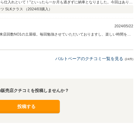
たら仕入れといて！"といったら一か月も過ぎずに納車となりました。今回はありが
 SLKクラス （
2024/03
購入）
2024/05/22
来店回数NO1の土屋様。毎回勉強させていただいておりますし、楽しい時間をあ
にいらして下さい。
バルトベーアのクチコミ一覧を見る
(24件)
の販売店クチコミを投稿しませんか？
投稿する