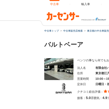
中古車
輸入車
中古車トップ
中古車販売店検索
東京都の中古車販売
バルトベーア
ベンツの事なら何でも
法人名
有限会社
住所
東京都江
営業時間
10:00～1
定休日
日曜日・
クチコミ総合評価：
5.0
4.9
接客：
雰囲気：