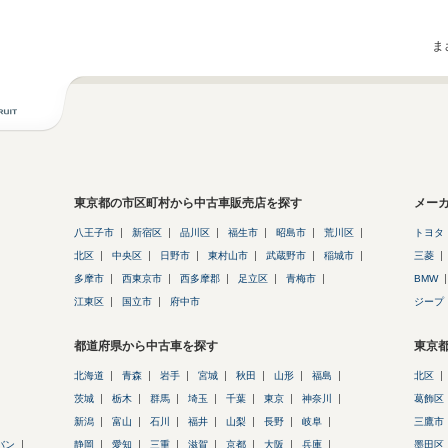
ま
東京都の市区町村から中古車販売店を探す
メー
八王子市
新宿区
品川区
福生市
昭島市
荒川区
トヨタ
北区
中央区
日野市
東村山市
武蔵野市
稲城市
三菱
多摩市
西東京市
西多摩郡
足立区
青梅市
BMW
江東区
国立市
府中市
ジープ
都道府県から中古車を探す
東京
北海道
青森
岩手
宮城
秋田
山形
福島
北区
茨城
栃木
群馬
埼玉
千葉
東京
神奈川
葛飾区
新潟
富山
石川
福井
山梨
長野
岐阜
三鷹市
バン
静岡
愛知
三重
滋賀
京都
大阪
兵庫
墨田区