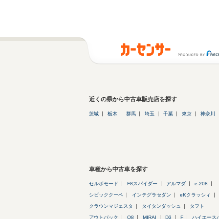
近くの県から中古車販売店を探す
茨城
栃木
群馬
埼玉
千葉
東京
神奈川
車種から中古車を探す
セルボモード
F8スパイダー
アルマダ
e-208
シビッククーペ
インテグラセダン
eKクラッシィ
クラウンマジェスタ
タイタンダッシュ
タフト
アウトバック
Q8
MIRAI
D3
F
ハイエース