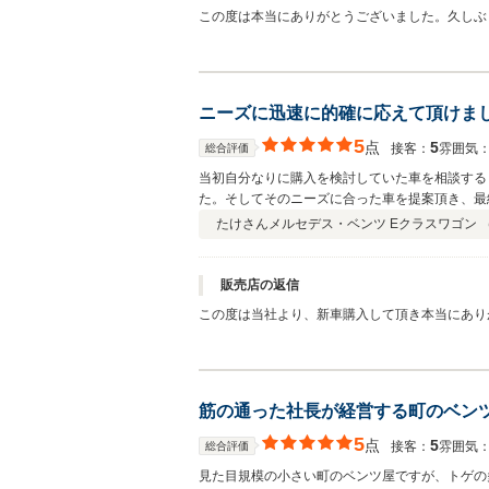
際に保証でスピーディーに対応してくださりまし
この度は本当にありがとうございました。久しぶ
ても楽しい時間でした。間違いなく大切にお乗り
ありがとうございました。
ニーズに迅速に的確に応えて頂けま
5
点
5
接客：
雰囲気
総合評価
当初自分なりに購入を検討していた車を相談する
た。そしてそのニーズに合った車を提案頂き、最
まさに私のニーズとピッタリの車で驚くとともに
たけさん
メルセデス・ベンツ Eクラスワゴン 
しております。日常的な細かなトラブルや疑問点
ます。
販売店の返信
この度は当社より、新車購入して頂き本当にあり
ンがぴったりだと思います。気に入って頂きとて
ートです。何かございましたらすぐに対応させて
筋の通った社長が経営する町のベン
5
点
5
接客：
雰囲気
総合評価
見た目規模の小さい町のベンツ屋ですが、トゲの