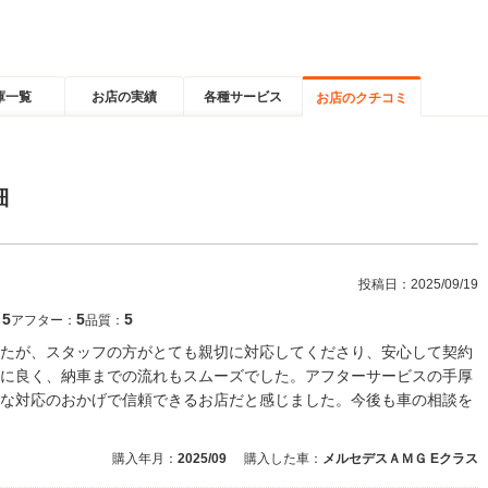
庫一覧
お店の実績
各種サービス
お店のクチコミ
細
投稿日：
2025/09/19
5
5
5
：
アフター：
品質：
たが、スタッフの方がとても親切に対応してくださり、安心して契約
に良く、納車までの流れもスムーズでした。アフターサービスの手厚
な対応のおかげで信頼できるお店だと感じました。今後も車の相談を
購入年月：
2025/09
購入した車：
メルセデスＡＭＧ Eクラス