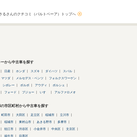
さるさんのクチコミ（バルトベーア）トップへ
カーから中古車を探す
日産
ホンダ
スズキ
ダイハツ
スバル
マツダ
メルセデス・ベンツ
フォルクスワーゲン
シボレー
ボルボ
アウディ
ポルシェ
フォード
プジョー
いすゞ
アルファロメオ
都の市区町村から中古車を探す
町田市
大田区
足立区
稲城市
立川市
稲城市
東村山市
あきる野市
多摩市
狛江市
渋谷区
小金井市
中央区
文京区
福生市
目黒区