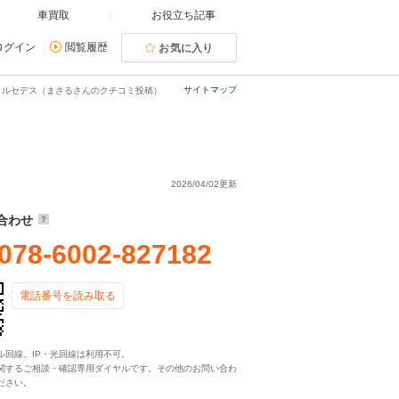
車買取
お役立ち記事
ログイン
閲覧履歴
お気に入り
サイトマップ
メルセデス（まさるさんのクチコミ投稿）
2026/04/02更新
合わせ
078-6002-827182
電話番号を読み取る
ル回線、IP・光回線は利用不可。
関するご相談・確認専用ダイヤルです。その他のお問い合わ
ださい。