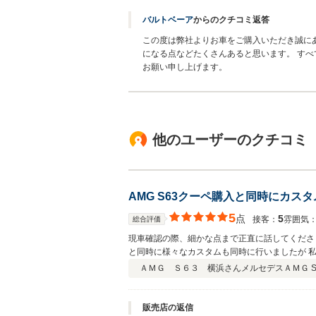
バルトベーア
からのクチコミ返答
この度は弊社よりお車をご購入いただき誠に
になる点などたくさんあると思います。 すべ
お願い申し上げます。
他のユーザーのクチコミ
AMG S63クーペ購入と同時にカスタ
5
点
5
接客：
雰囲気
総合評価
現車確認の際、細かな点まで正直に話してくださ
と同時に様々なカスタムも同時に行いましたが 
のいく仕上がりとなりました。また、納車までの
ＡＭＧ Ｓ６３ 横浜さん
メルセデスＡＭＧ 
せんでした。さらに納車後の対応も非常に良く、
トホームな感じで 代表の方の人柄がショップ全体
ても、エンジン、ミッション、デフ等の部分から
販売店の返信