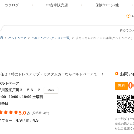
カタログ
中古車販売店
保険/ローン/他
初めての
店
バルトベーア
バルトベーア (クチコミ一覧)
まさるさんのクチコミ詳細(バルトベーア )
お問い
お任せ！特にドレスアップ・カスタムカーならバルトベーアで！！
0
バルトベーア
無料
戸川区江戸川３－５６－２
MAP
9:00 10:00～18:00 土曜日
祝祭日
5.0
点
(投稿数24件)
※一部ダイヤ
4.9
4.9
アフター：
品質：
※車の購入に
せはご遠慮く