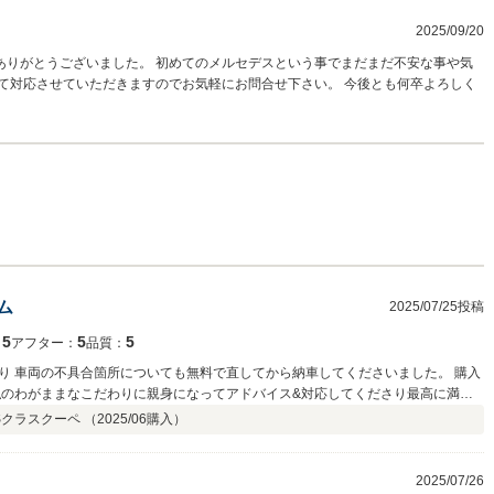
2025/09/20
ありがとうございました。 初めてのメルセデスという事でまだまだ不安な事や気
て対応させていただきますのでお気軽にお問合せ下さい。 今後とも何卒よろしく
ム
2025/07/25投稿
5
5
5
：
アフター：
品質：
り 車両の不具合箇所についても無料で直してから納車してくださいました。 購入
私のわがままなこだわりに親身になってアドバイス&対応してくださり最高に満足
間、カスタムや点検の進捗状況を画像で送ってくださり、ワクワク感が止まりま
Sクラスクーペ （
2025/06
購入）
安心してメルセデスライフを送ることができています。 ショップの雰囲気もアッ
に出ており どんな小さなことでも気軽に相談できるのも良い点です。 保証につい
エアコン、パワーウィンドウ等の電装系までを含む安心の保証が付いており、実
2025/07/26