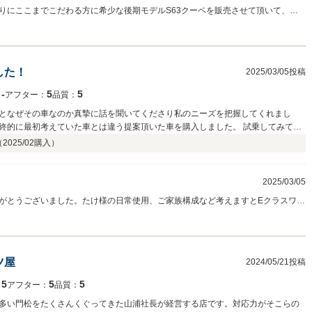
た。 これからも末永くお付き合いしたいショップです。
りにここまでこだわる方に希少な後期モデルS63クーペを販売させて頂いて、と
頂ける方の元へ嫁いだクーペ。幸せでしょう。AMGの楽しさにはまって下さい。
した！
2025/03/05投稿
‐
5
5
：
アフター：
品質：
となぜその車なのか真摯に話を聞いてくださり私のニーズを把握してくれまし
終的に最初考えていた車とは違う提案頂いた車を購入しました。 試乗してみて、
、車庫の大きさなども細かく確認してくださり、実際購入後も困ることなく満足
（
2025/02
購入）
にもすぐに対応してくださるので、何かあっても安心して乗ることができており
2025/03/05
がとうございました。たけ様の日常使用、ご家族構成など考えますとEクラスワゴ
も嬉しいです。素敵なカーライフをお過ごしください。 納車後からが本当のスタ
頂きます。 これからもよろしくお願いします。 ありがとうございました。
ツ屋
2024/05/21投稿
5
5
5
：
アフター：
品質：
多い門松をたくさんくぐってきた山浦社長が経営する店です。対応力がそこらの