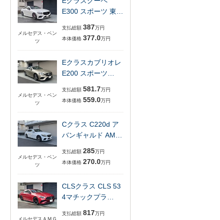
Eクラスクーペ
E300 スポーツ 東…
387
支払総額
万円
メルセデス・ベン
377.0
本体価格
万円
ツ
Eクラスカブリオレ
E200 スポーツ…
581.7
支払総額
万円
メルセデス・ベン
559.0
本体価格
万円
ツ
Cクラス C220d ア
バンギャルド AM…
285
支払総額
万円
メルセデス・ベン
270.0
本体価格
万円
ツ
CLSクラス CLS 53
4マチックプラ…
817
支払総額
万円
メルセデスＡＭＧ