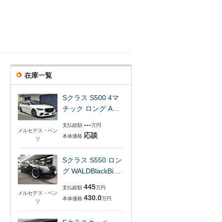
在庫一覧
Sクラス S500 4マ
チック ロング A…
---
支払総額
万円
メルセデス・ベン
応談
本体価格
ツ
Sクラス S550 ロン
グ WALDBlackBi…
445
支払総額
万円
メルセデス・ベン
430.0
本体価格
万円
ツ