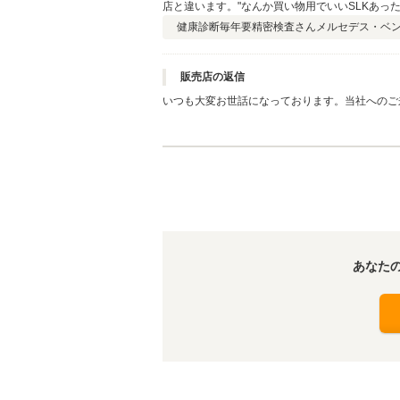
店と違います。"なんか買い物用でいいSLKあっ
とうございました。
健康診断毎年要精密検査さん
メルセデス・ベンツ
販売店の返信
いつも大変お世話になっております。当社へのご
りがとうございます。 これからも懲りずに遊び
あなた