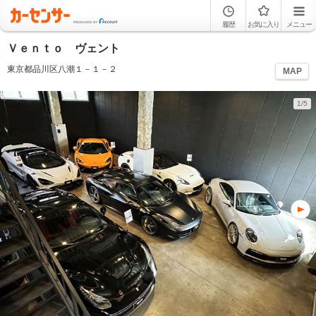
履歴
お気に入り
メニュー
Ｖｅｎｔｏ ヴェント
東京都品川区八潮１－１－２
MAP
1/5