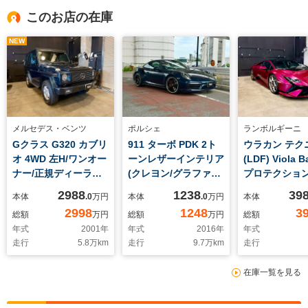
このお店の在庫
NEW
メルセデス・ベンツ
ポルシェ
ランボルギーニ
Gクラス G320 カブリ
911 ターボ PDK 2ト
ウラカン テク
オ 4WD 左H/ワンオー
ーンレザーインテリア
(LDF) Viola B
ナー/正規ディーラー
(クレヨン/グラファイ
プロテクション
車/整備記録/ディーラ
トブルー)/純正スポー
テックローダ
2988
1238
39
本体
.0
万円
本体
.0
万円
本体
ー整備/ETC車載器/電
ツクラッシック
ペンション/バ
2998
1248
3
総額
万円
総額
万円
総額
動ソフトトップ/オリ
20AW(ブラッ
ントローラー/
年式
2001
年
年式
2016
年
年式
ジナルコンディショ
ク)/PDLS/スポーツク
ナムオーディ
走行
5.8
万km
走行
9.7
万km
走行
ン/ウッドコンビハン
ロノPKG/Fリフタ
オ/Damiso
ドル/レザーシート/純
ー/BOSE/シートヒー
20AW(bronze
在庫一覧を見る
正16AW/DUELER A/T
ター/エントリードラ
ボンセラミッ
/キーレス/取説・保証
イブ/ターボ専用可変
ドキャリパー/
書
エアロ
ツシート/スタ