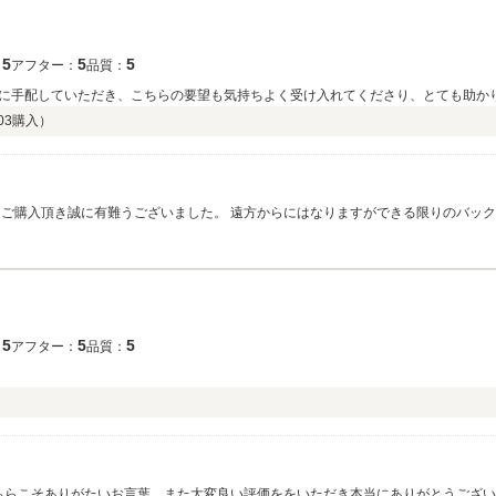
5
5
5
：
アフター：
品質：
に手配していただき、こちらの要望も気持ちよく受け入れてくださり、とても助か
03
購入）
たくさんの思い出をお作りくださいませ。
5
5
5
：
アフター：
品質：
こちらこそありがたいお言葉、また大変良い評価ををいただき本当にありがとうござい