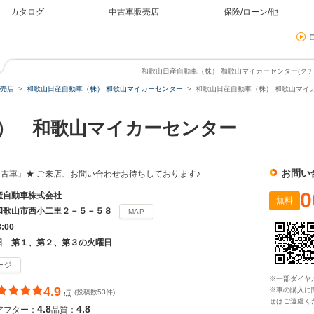
カタログ
中古車販売店
保険/ローン/他
和歌山日産自動車（株） 和歌山マイカーセンター(クチコ
売店
和歌山日産自動車（株） 和歌山マイカーセンター
和歌山日産自動車（株） 和歌山マイカ
） 和歌山マイカーセンター
お問い
古車』★ ご来店、お問い合わせお待ちしております♪
0
産自動車株式会社
無料
和歌山市西小二里２－５－５８
MAP
8:00
日 第１、第２、第３の火曜日
ージ
※一部ダイヤ
4.9
※車の購入に
点
(投稿数53件)
せはご遠慮く
4.8
4.8
アフター：
品質：