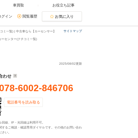
車買取
お役立ち記事
ログイン
閲覧履歴
お気に入り
サイトマップ
ミ一覧) | 中古車なら【カーセンサー】
ーセンター(クチコミ一覧)
2025/08/02更新
合わせ
078-6002-846706
電話番号を読み取る
ル回線、IP・光回線は利用不可。
関するご相談・確認専用ダイヤルです。その他のお問い合わ
ださい。