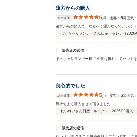
遠方からの購入
5
点
5
接客：
雰囲気
総合評価
遠方からの購入で、なるべく通わなくていいよう
ぽっちゃりランナーさん
日産 セレナ（
2026/
販売店の返信
ぽっちゃりランナー様 この度は弊社にてセレナをご購入頂き誠に有難うございました。 遠方からにはなりますができる限りのバックアップをさせて頂きますので宜しくお願い申し上
げます。 これからセレナでこれまで以上に
良心的でした
5
点
5
接客：
雰囲気
総合評価
気持ちよく購入させて頂きました
れいれいさん
日産 ルークス（
2026/03
購入）
販売店の返信
れいれい様 クチコミ投稿有難うございます。 