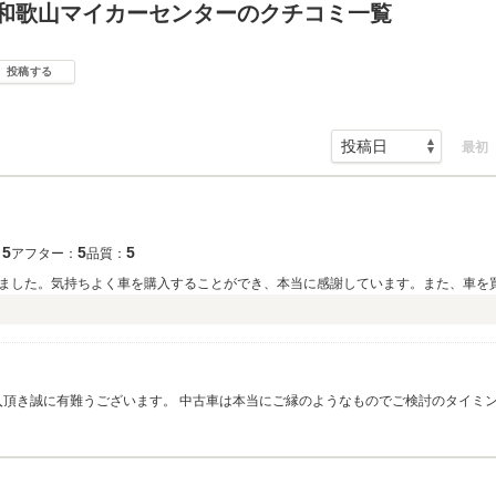
 和歌山マイカーセンターのクチコミ一覧
投稿する
最初
5
5
5
：
アフター：
品質：
ました。気持ちよく車を購入することができ、本当に感謝しています。また、車を
て頂けたことを大変うれしく思います。 お近くを通られた際にはぜひお立ち寄りくださいませ。 スタッフ一同心よりお待