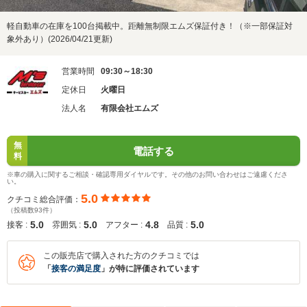
軽自動車の在庫を100台掲載中。距離無制限エムズ保証付き！（※一部保証対
象外あり）(2026/04/21更新)
営業時間
09:30～18:30
定休日
火曜日
法人名
有限会社エムズ
無
電話する
料
※車の購入に関するご相談・確認専用ダイヤルです。その他のお問い合わせはご遠慮くださ
い。
5.0
クチコミ総合評価：
（投稿数93件）
5.0
5.0
4.8
5.0
接客 :
雰囲気 :
アフター :
品質 :
この販売店で購入された方のクチコミでは
「
接客の満足度
」が特に評価されています