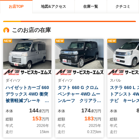
お店TOP
地図&アクセス
在庫一覧
クチコミ
このお店の在庫
NEW
NEW
NEW
ダイハツ
ダイハツ
スバル
ハイゼットカーゴ 660
タフト 660 G クロム
ステラ 660 L
デラックス 4WD 衝突
ベンチャー 4WD ムー
トアシスト 4W
被害軽減ブレーキ オ
ンルーフ クリアラン
ナビ キー
ートライト
スソナー LEDライト
USB充電 B
144
174
本体
.0
万円
本体
.0
万円
本体
153
183
総額
万円
総額
万円
総額
年式
2026
年
年式
2025
年
年式
走行
15
km
走行
0.3
万km
走行