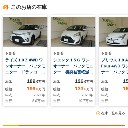
このお店の在庫
トヨタ
トヨタ
トヨタ
ライズ 1.0 Z 4WD ワ
シエンタ 1.5 G ワン
プリウス 1.8 A
ンオーナー バックモ
オーナー バックモニ
Four 4WD 
ニター ドラレコ ク
ター 衝突被害軽減ブ
ナー バック
ルーズコントロール
レーキ 車線逸脱警
ー ドラレコ
189
126
1
本体
.0
万円
本体
.0
万円
本体
全周囲カメラ サポカ
報 ETC スマートキ
ズコントロー
199
133
1
総額
.8
万円
総額
.6
万円
総額
ー 衝突被害軽減ブレ
ー 横滑り防止装置
ライト 車線
年式
2021
年
年式
2020
年
年式
ーキ 車線逸脱警報
報 ETC 衝
走行
8.0
万km
走行
10.7
万km
走行
ETC スマートキー
レーキ スマ
在庫一覧を見る