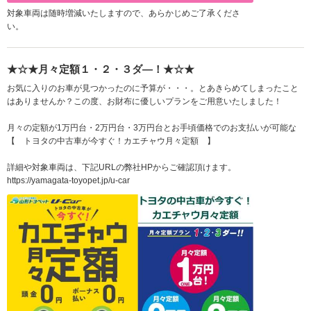
対象車両は随時増減いたしますので、あらかじめご了承くださ
い。
★☆★月々定額１・２・３ダ―！★☆★
お気に入りのお車が見つかったのに予算が・・・。とあきらめてしまったこと
はありませんか？この度、お財布に優しいプランをご用意いたしました！
月々の定額が1万円台・2万円台・3万円台とお手頃価格でのお支払いが可能な
【 トヨタの中古車が今すぐ！カエチャウ月々定額 】
詳細や対象車両は、下記URLの弊社HPからご確認頂けます。
https://yamagata-toyopet.jp/u-car