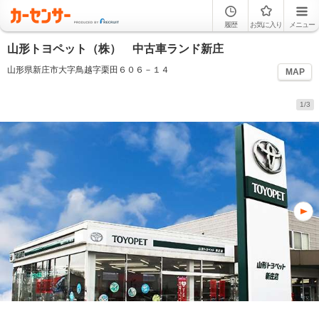
履歴
お気に入り
メニュー
山形トヨペット（株） 中古車ランド新庄
山形県新庄市大字鳥越字栗田６０６－１４
MAP
1/3