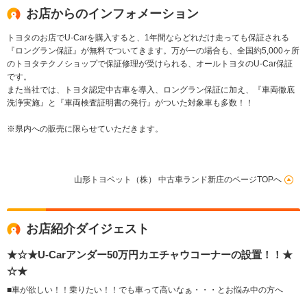
お店からのインフォメーション
トヨタのお店でU-Carを購入すると、1年間ならどれだけ走っても保証される
『ロングラン保証』が無料でついてきます。万が一の場合も、全国約5,000ヶ所
のトヨタテクノショップで保証修理が受けられる、オールトヨタのU-Car保証
です。
また当社では、トヨタ認定中古車を導入、ロングラン保証に加え、『車両徹底
洗浄実施』と『車両検査証明書の発行』がついた対象車も多数！！
※県内への販売に限らせていただきます。
山形トヨペット（株） 中古車ランド新庄のページTOPへ
お店紹介ダイジェスト
★☆★U-Carアンダー50万円カエチャウコーナーの設置！！★
☆★
■車が欲しい！！乗りたい！！でも車って高いなぁ・・・とお悩み中の方へ