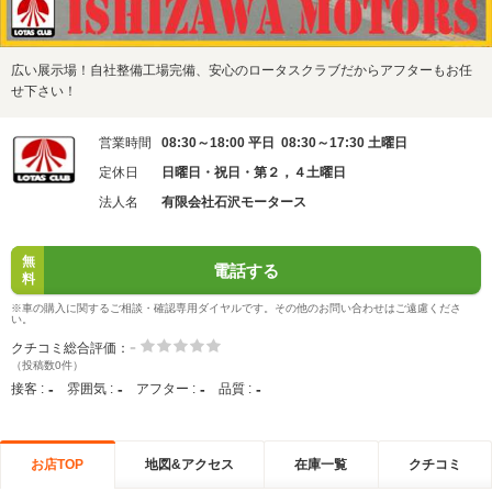
広い展示場！自社整備工場完備、安心のロータスクラブだからアフターもお任
せ下さい！
営業時間
08:30～18:00 平日 08:30～17:30 土曜日
定休日
日曜日・祝日・第２，４土曜日
法人名
有限会社石沢モータース
無
電話する
料
※車の購入に関するご相談・確認専用ダイヤルです。その他のお問い合わせはご遠慮くださ
い。
-
クチコミ総合評価：
（投稿数0件）
-
-
-
-
接客 :
雰囲気 :
アフター :
品質 :
お店TOP
地図&アクセス
在庫一覧
クチコミ