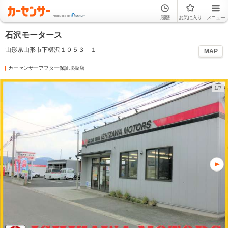
履歴
お気に入り
メニュー
石沢モータース
山形県山形市下椹沢１０５３－１
MAP
カーセンサーアフター保証取扱店
1/7