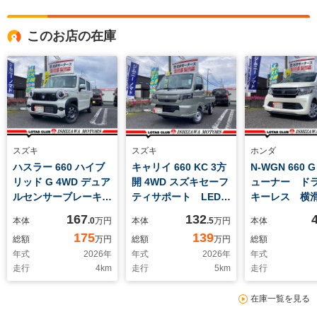
このお店の在庫
スズキ
スズキ
ホンダ
ハスラー 660 ハイブ
キャリイ 660 KC 3方
N-WGN 660 
リッド G 4WD デュア
開 4WD スズキセーフ
ューナー ド
ルセンサーブレーキサ
ティサポート LEDヘ
キーレス 横
ポートII アクティブ
ッドランプ AM/FM
167
132
本体
.0
万円
本体
.5
万円
本体
クルーズ BSM シ
ラジオ パワーウィン
175
139
総額
万円
総額
万円
総額
ートヒーター コーナ
ドー エアコン パワ
年式
2026
年
年式
2026
年
年式
ーセンサー スマート
ステ オートライト
走行
4
km
走行
5
km
走行
キー LEDヘッド オ
ートハイビーム 車線
在庫一覧を見る
逸脱警報 オートライ
ト オートエアコン