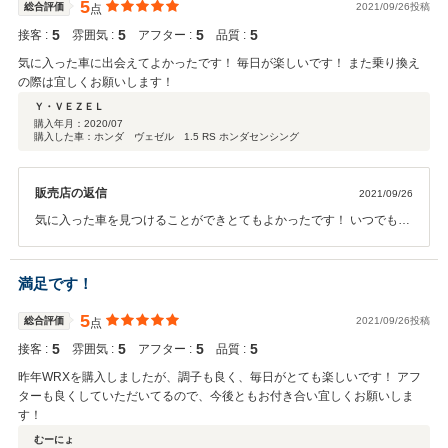
5
総合評価
2021/09/26投稿
点
5
5
5
5
接客 :
雰囲気 :
アフター :
品質 :
気に入った車に出会えてよかったです！ 毎日が楽しいです！ また乗り換え
の際は宜しくお願いします！
Ｙ・ＶＥＺＥＬ
購入年月：
2020/07
購入した車：ホンダ ヴェゼル 1.5 RS ホンダセンシング
販売店の返信
2021/09/26
気に入った車を見つけることができとてもよかったです！ いつでもご
相談事承りますのでお気軽にご連絡ください！
満足です！
5
総合評価
2021/09/26投稿
点
5
5
5
5
接客 :
雰囲気 :
アフター :
品質 :
昨年WRXを購入しましたが、調子も良く、毎日がとても楽しいです！ アフ
ターも良くしていただいてるので、今後ともお付き合い宜しくお願いしま
す！
むーにょ