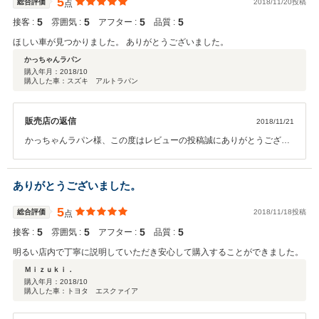
5
総合評価
2018/11/20投稿
点
5
5
5
5
接客 :
雰囲気 :
アフター :
品質 :
ほしい車が見つかりました。 ありがとうございました。
かっちゃんラパン
購入年月：
2018/10
購入した車：スズキ アルトラパン
販売店の返信
2018/11/21
かっちゃんラパン様、この度はレビューの投稿誠にありがとうござい
ます！人気のアルトラパンですので今回気に入るラパンを見つけるこ
とができ私共もうれしい限りです♪今後ともオイル交換や車検などでぜ
ひ末永くご利用頂ければうれしいです♪ありがとうございました！
ありがとうございました。
5
総合評価
2018/11/18投稿
点
5
5
5
5
接客 :
雰囲気 :
アフター :
品質 :
明るい店内で丁寧に説明していただき安心して購入することができました。
Ｍｉｚｕｋｉ．
購入年月：
2018/10
購入した車：トヨタ エスクァイア