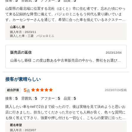
5
5
5
5
接客 :
雰囲気 :
アフター :
品質 :
山梨県の最北端に位置する北杜（ほくと）市に住む者です。忘れた頃にやっ
て来る記録的な降雪に備えて、パジェロミニをもう何代も乗り継いでいま
す。カーセンサーさんを通じて、希望に合った車を揃えているネクステージ
さんに辿り着きました。 担当して頂いたMさんは、同じ北杜市のご出身と
山暮らし爺
言う事で、当初からかなり打ち解けて、金額の事や装備品の事など、ざっく
購入年月：
2023/11
購入した車：三菱 パジェロミニ
ばらんにご相談して来ました。その結果、粘りに粘って希望する車に巡り合
いました。その間何度もお店にお邪魔しましたが、Mさんをはじめスタッフ
の皆さんは、とても好感のもてる接客をなさっていました。 今年は、他社
販売店の返信
2023/12/04
の失点によりこの業界はとてもご苦労の多い年だったと思います。ですがネ
クステージの皆さんからは、車に対する愛情と、お客さんに対する情熱を感
山暮らし爺様 この度は数ある中古車販売店の中から、弊社をお選びい
じました。ぜひ今後とも頑張ってください。 近日いよいよ納車。定年間近
ただき誠にありがとうございました。 状態の良いパジェロミニをご紹
の爺さんの山暮らしは、パジェロミニを相棒にまだまだ続きます。
介出来、私達も嬉しく思います。 ご納車からお付き合いが始まりま
す。お車のアフターサービスにもご加入頂いております。 今後お車の
接客が素晴らしい
事でご相談・お困りごとあればお気軽にお問い合わせ下さい。
5
総合評価
2023/07/24投稿
点
5
5
5
5
接客 :
雰囲気 :
アフター :
品質 :
購入したい車をnetで2台まで絞ったので、後は実物を見て決めようと思いお
店に行きました。担当してくださった方がとても人柄が良く、色々な質問に
も快く答えて下さり、強要や押し付けも一切なく、こちらの要望に沿った形
でスムーズにお買い物が出来ました。このお店にして本当に良かったと思い
匿名希望
ます。ありがとうございました。
購入年月：
2023/07