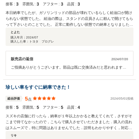
3
3
3
3
接客 :
雰囲気 :
アフター :
品質 :
本日納車でしたが、ガソリンリッドの部品が壊れているらしく給油口が開け
られない状態でした。 給油の際は、スタンドの店員さんに頼んで開けてもら
って下さいとのことでした。 正常に動作しない状態での納車となりました
が、4日後の部品入荷次第交換しますとのことでした。
とよた
購入年月：
2024/07
購入した車：トヨタ プログレ
販売店の返信
2024/07/20
ご指摘ありがとうございます。部品は既に交換済みだと思われます
が、今後ともよろしくお願いいたします
珍しい車をすぐに納車できた！
5
総合評価
2024/05/01投稿
点
5
5
5
4
接客 :
雰囲気 :
アフター :
品質 :
スズキの店舗に行ったら，納車が１年以上かかると教えてくれて，さすがそ
こまで待てなかったので，こちらで購入させていただきました．購入の流れ
はスムーズで，特に問題はありませんでした．説明もわかりやすく，対応が
良かったと思います．後悔なしです．
リキ