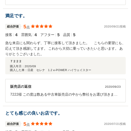
誠にありがとうございます。 ご契約頂く前に車両詳細をお伝えするこ
とが出来ず、現車確認時に気になる傷があった件、大変申し訳ござい
ませんでした。 今後はこのようなことが無いよう改善していきますの
満足です。
で今後ともよろしくお願い致します。 貴重なご意見ありがとうござい
ました。
5
総合評価
2020/09/21投稿
点
4
4
5
5
接客 :
雰囲気 :
アフター :
品質 :
急な来店にも関わらず、丁寧に接客して頂きました。 こちらの要望にも、
応えて頂き感謝してます。 これから大切に乗っていきたいと思います。 あ
りがとうございました。
７２２２
購入年月：
2020/09
購入した車：日産 セレナ 1.2 e-POWER ハイウェイスター
販売店の返信
2020/09/23
7222様 この度は数ある中古車販売店の中から弊社をお選び頂きまし
て誠にありがとうございました。 これからもアフター保証等の加入も
して頂きましたので、何かご不明な点等ございましたら お気軽にご連
絡ください。 宜しくお願い致します。
とても感じの良いお店です。
5
総合評価
2020/07/21投稿
点