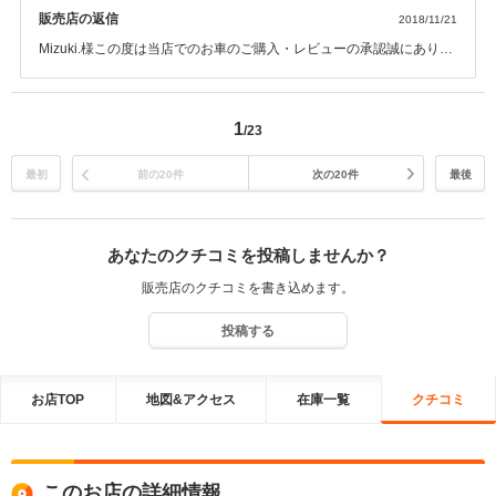
販売店の返信
2018/11/21
Mizuki.様この度は当店でのお車のご購入・レビューの承認誠にありが
とうございました♪最高の評価を頂きとても励みになります！今後とも
アフターサービスでご満足いただけるように頑張りますので末永いお
付き合いをよろしくお願い致します。
1
/23
最初
前の20件
次の20件
最後
あなたのクチコミを投稿しませんか？
販売店のクチコミを書き込めます。
投稿する
お店TOP
地図&アクセス
在庫一覧
クチコミ
このお店の詳細情報