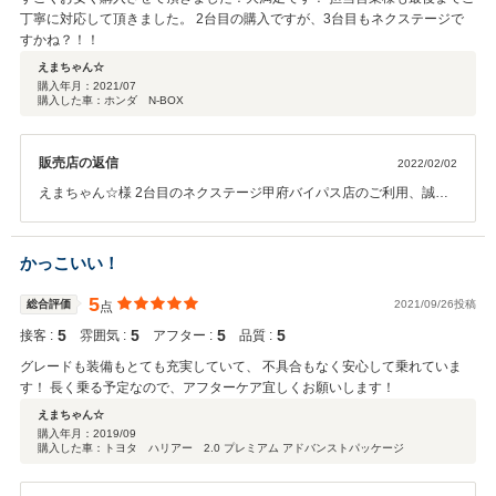
丁寧に対応して頂きました。 2台目の購入ですが、3台目もネクステージで
すかね？！！
えまちゃん☆
購入年月：
2021/07
購入した車：ホンダ N-BOX
販売店の返信
2022/02/02
えまちゃん☆様 2台目のネクステージ甲府バイパス店のご利用、誠に
ありがとうございました。 是非、3台目もお待ちしております！ 今
後とも、お車のことはお任せ下さい！
かっこいい！
5
総合評価
2021/09/26投稿
点
5
5
5
5
接客 :
雰囲気 :
アフター :
品質 :
グレードも装備もとても充実していて、 不具合もなく安心して乗れていま
す！ 長く乗る予定なので、アフターケア宜しくお願いします！
えまちゃん☆
購入年月：
2019/09
購入した車：トヨタ ハリアー 2.0 プレミアム アドバンストパッケージ