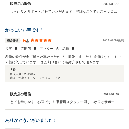
販売店の返信
2021/09/27
しっかりとサポートさせていただきます！些細なことでもご不明点ご
ざいましたら、ご連絡お待ちしております！
かっこいい車です！
5
総合評価
2021/09/26投稿
点
5
5
5
5
接客 :
雰囲気 :
アフター :
品質 :
希望の条件が全て揃った車だったので、 即決しました！ 後悔はなく、すご
く気に入っています！ また知り合いにも紹介させて頂きます！
２番
購入年月：
2019/07
購入した車：トヨタ プリウス 1.8 A
販売店の返信
2021/09/26
とても乗りやすいお車です！ 甲府店スタッフ一同しっかりとサポート
します！ 今後ともお付き合い宜しくお願い致します！
ありがとうございました！