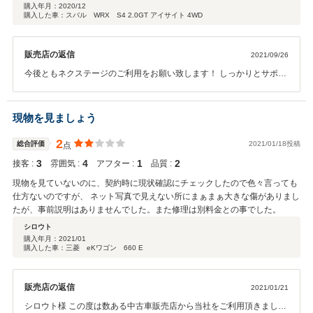
購入年月：
2020/12
購入した車：スバル WRX S4 2.0GT アイサイト 4WD
販売店の返信
2021/09/26
今後ともネクステージのご利用をお願い致します！ しっかりとサポー
トさせていただきます！
現物を見ましょう
2
総合評価
2021/01/18投稿
点
3
4
1
2
接客 :
雰囲気 :
アフター :
品質 :
現物を見ていないのに、契約時に現状確認にチェックしたので色々言っても
仕方ないのですが、 ネット写真で見えない所にまぁまぁ大きな傷がありまし
たが、事前説明はありませんでした。また修理は別料金との事でした。
シロウト
購入年月：
2021/01
購入した車：三菱 eKワゴン 660 E
販売店の返信
2021/01/21
シロウト様 この度は数ある中古車販売店から当社をご利用頂きまして