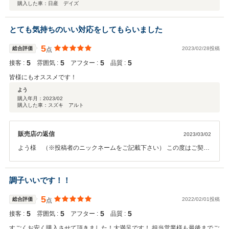
購入した車：日産 デイズ
とても気持ちのいい対応をしてもらいました
5
総合評価
2023/02/28投稿
点
5
5
5
5
接客 :
雰囲気 :
アフター :
品質 :
皆様にもオススメです！
よう
購入年月：
2023/02
購入した車：スズキ アルト
販売店の返信
2023/03/02
よう様 （※投稿者のニックネームをご記載下さい） この度はご契約
いただきまして誠にありがとうございました。その後お車の状態はい
かがでしょうか？ 今回はこのような高い評価をいただきまして、社員
一同心から感謝しております。弊社ではピカピカのお車をお客様に見
調子いいです！！
て頂きたく、毎週社員全員で洗車を行っております。何かお困りの際
はぜひお気軽にお立ち寄りください。 今後とも、どうぞ宜しくお願い
5
総合評価
2022/02/01投稿
点
致します。
5
5
5
5
接客 :
雰囲気 :
アフター :
品質 :
すごくお安く購入させて頂きました！大満足です！ 担当営業様も最後までご