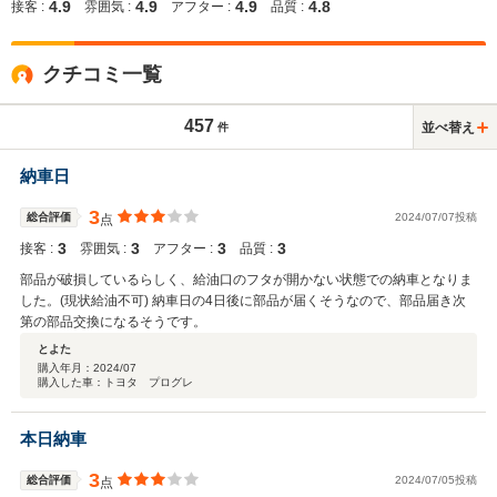
4.9
4.9
4.9
4.8
接客 :
雰囲気 :
アフター :
品質 :
クチコミ一覧
457
並べ替え
件
納車日
3
総合評価
2024/07/07投稿
点
3
3
3
3
接客 :
雰囲気 :
アフター :
品質 :
部品が破損しているらしく、給油口のフタが開かない状態での納車となりま
した。(現状給油不可) 納車日の4日後に部品が届くそうなので、部品届き次
第の部品交換になるそうです。
とよた
購入年月：
2024/07
購入した車：トヨタ プログレ
本日納車
3
総合評価
2024/07/05投稿
点