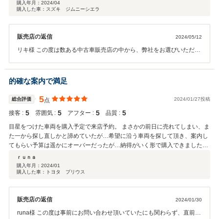
購入年月：
2024/04
購入した車：スズキ ジムニーシエラ
販売店の返信
2024/05/12
リキ様 この度は数ある中古車販売店の中から、弊社をお選びいただき
誠にありがとうございました。 ご希望のお車をより早くお渡しするこ
とができ、私達も嬉しく思います。 ご納車からお付き合いが始まりま
す。お車のアフターサービスにもご加入頂いております。 今後お車の
的確な案内で満足
事でご相談・お困りごとあればお気軽にお問い合わせ下さい。
5
総合評価
2024/01/27投稿
点
5
5
5
5
接客 :
雰囲気 :
アフター :
品質 :
目星をつけた車両を購入予定で来店予約。 まさかの前日に売れてしまい、ま
た一から探し直しかと諦めていたが…希望に沿う車両を探して頂き、案内し
てもらい予算は遥かにオーバーだったが…納得がいく形で購入できました。
担当の方も話しやすく、わがままを聞いてもらい、探して頂きありがとうご
ｒｕｎａ
ざいました。
購入年月：
2024/01
購入した車：トヨタ プリウス
販売店の返信
2024/01/30
runa様 この度は事前にお問い合わせ頂いていたにも関わらず、直前に