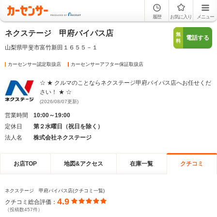
履歴
お気に入り
メニュー
ネクステージ 甲府バイパス店
無
電話する
料
山梨県甲斐市富竹新田１６５５－１
カーセンサー認定取扱店
カーセンサーアフター保証取扱店
☆ ★ クルマのことならネクステージ甲府バイパス店へお任せくだ
さい！ ★ ☆
(2026/08/07更新)
営業時間
10:00～19:00
定休日
第２水曜日（祝日を除く）
法人名
株式会社ネクステージ
お店TOP
地図&アクセス
在庫一覧
クチコミ
ネクステージ 甲府バイパス店(クチコミ一覧)
4.9
クチコミ総合評価：
（投稿数457件）