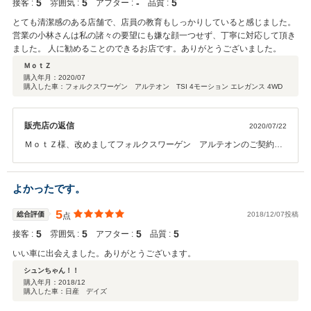
5
5
‐
5
接客 :
雰囲気 :
アフター :
品質 :
とても清潔感のある店舗で、店員の教育もしっかりしていると感じました。
営業の小林さんは私の諸々の要望にも嫌な顔一つせず、丁寧に対応して頂き
ました。 人に勧めることのできるお店です。ありがとうございました。
ＭｏｔＺ
購入年月：
2020/07
購入した車：フォルクスワーゲン アルテオン TSI 4モーション エレガンス 4WD
販売店の返信
2020/07/22
ＭｏｔＺ様、改めましてフォルクスワーゲン アルテオンのご契約あ
りがとうございました。今後とも小林を筆頭にネクステージスタッフ
一同全力で、ＭｏｔＺ様のカーライフをサポートさせて頂きます！！
よかったです。
5
総合評価
2018/12/07投稿
点
5
5
5
5
接客 :
雰囲気 :
アフター :
品質 :
いい車に出会えました。ありがとうございます。
シュンちゃん！！
購入年月：
2018/12
購入した車：日産 デイズ