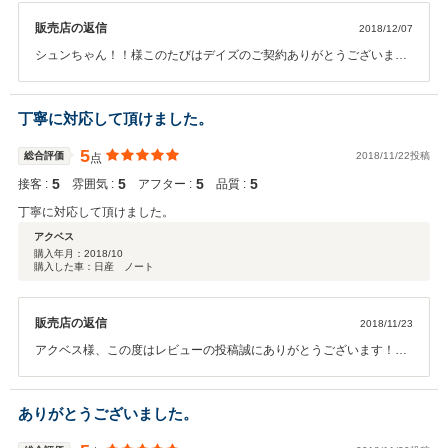
販売店の返信
2018/12/07
シュンちゃん！！様このたびはデイズのご契約ありがとうございまし
た。 満点評価もいただき当社含め気に入っていただけたようでうれし
く思います。 アフターサポートもさせていただければと思いますので
今後もよろしくお願いいたします。
丁寧に対応して頂けました。
5
総合評価
2018/11/22投稿
点
5
5
5
5
接客 :
雰囲気 :
アフター :
品質 :
丁寧に対応して頂けました。
アクベス
購入年月：
2018/10
購入した車：日産 ノート
販売店の返信
2018/11/23
アクベス様、この度はレビューの投稿誠にありがとうございます！人
気のノートですので今回気に入るノートを見つけることができ私共も
うれしい限りです♪今後ともオイル交換や車検などでぜひ末永くご利用
頂ければうれしいです♪ありがとうございました！
ありがとうございました。