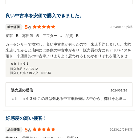
売約になっており申し訳御座いませんでした。 ご希望に近い形でのご
提案をさせて頂き、さらにはお車も大変気に入って頂けたようでよか
ったです。 ご納車までしっかりと準備させて頂き、さらにはアフター
良い中古車を安価で購入できました。
もしっかりと対応させて頂きます。 今後とも長いお付き合いの程、よ
ろしくお願いします。
5
総合評価
2024/01/02投稿
点
5
5
‐
5
接客 :
雰囲気 :
アフター :
品質 :
カーセンサーで検索し、良い中古車が有ったので 来店予約しました。実際
来店してみると店内には多数の中古車が有り 販売員の方にもアドバイスを
頂き 来店目的の中古車よりよりよく思われるものが有りそれを購入させて
いただきました。購入に際してもオプションを説明いただき追加金が発生し
ｓｈｉｎ６３
ましたが下取り車両も高額に買い取りして頂たりおまけを付けて頂いたりし
購入年月：
2023/12
購入した車：ホンダ N-BOX
たので予算を下回る金額で購入することが出来ました
販売店の返信
2024/01/29
ｓｈｉｎ６３様 この度は数ある中古車販売店の中から、弊社をお選び
いただき誠にありがとうございました。 状態の良いパジェロミニをご
紹介出来、私達も嬉しく思います。 ご納車からお付き合いが始まりま
す。お車のアフターサービスにもご加入頂いております。 今後お車の
好感度の高い接客！
事でご相談・お困りごとあればお気軽にお問い合わせ下さい。
5
総合評価
2023/12/03投稿
点