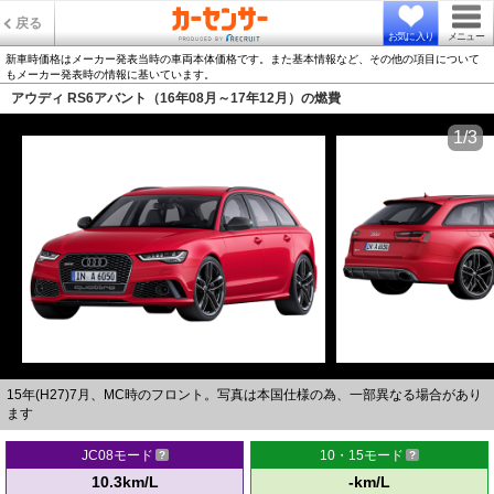
戻る
お気に入り
メニュー
新車時価格はメーカー発表当時の車両本体価格です。また基本情報など、その他の項目について
もメーカー発表時の情報に基いています。
アウディ RS6アバント（16年08月～17年12月）の燃費
1/3
15年(H27)7月、MC時のフロント。写真は本国仕様の為、一部異なる場合があり
ます
JC08モード
10・15モード
10.3km/L
-km/L