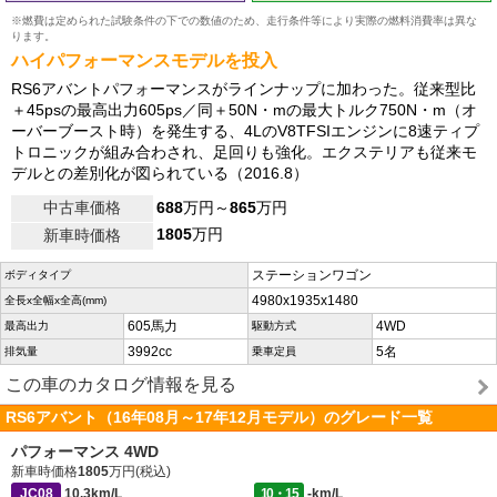
※燃費は定められた試験条件の下での数値のため、走行条件等により実際の燃料消費率は異な
ります。
ハイパフォーマンスモデルを投入
RS6アバントパフォーマンスがラインナップに加わった。従来型比
＋45psの最高出力605ps／同＋50N・mの最大トルク750N・m（オ
ーバーブースト時）を発生する、4LのV8TFSIエンジンに8速ティプ
トロニックが組み合わされ、足回りも強化。エクステリアも従来モ
デルとの差別化が図られている（2016.8）
中古車価格
688
万円～
865
万円
1805
万円
新車時価格
ステーションワゴン
ボディタイプ
4980x1935x1480
全長x全幅x全高(mm)
605馬力
4WD
最高出力
駆動方式
3992cc
5名
排気量
乗車定員
この車のカタログ情報を見る
RS6アバント（16年08月～17年12月モデル）のグレード一覧
パフォーマンス 4WD
新車時価格
1805
万円(税込)
JC08
10.3km/L
10・15
-km/L