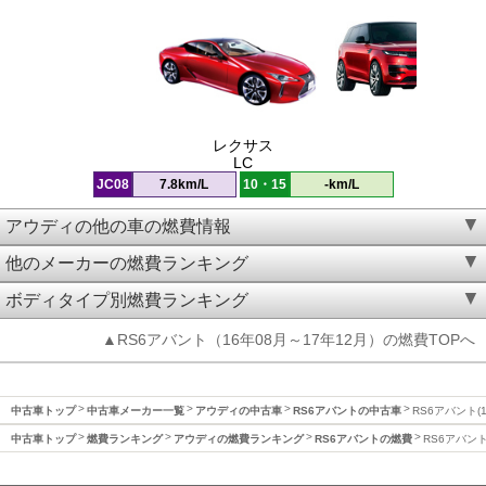
レクサス
LC
JC08
7.8km/L
10・15
-km/L
アウディの他の車の燃費情報
他のメーカーの燃費ランキング
ボディタイプ別燃費ランキング
▲RS6アバント（16年08月～17年12月）の燃費TOPへ
中古車トップ
中古車メーカー一覧
アウディの中古車
RS6アバントの中古車
RS6アバント(
中古車トップ
燃費ランキング
アウディの燃費ランキング
RS6アバントの燃費
RS6アバント