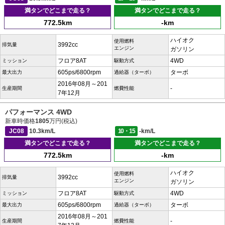
満タンでどこまで走る？
満タンでどこまで走る？
772.5km
-km
ハイオク
使用燃料
3992cc
排気量
エンジン
ガソリン
フロア8AT
4WD
ミッション
駆動方式
605ps/6800rpm
ターボ
最大出力
過給器（ターボ）
2016年08月～201
-
生産期間
燃費性能
7年12月
パフォーマンス 4WD
新車時価格
1805
万円(税込)
JC08
10.3km/L
10・15
-km/L
満タンでどこまで走る？
満タンでどこまで走る？
772.5km
-km
ハイオク
使用燃料
3992cc
排気量
エンジン
ガソリン
フロア8AT
4WD
ミッション
駆動方式
605ps/6800rpm
ターボ
最大出力
過給器（ターボ）
2016年08月～201
-
生産期間
燃費性能