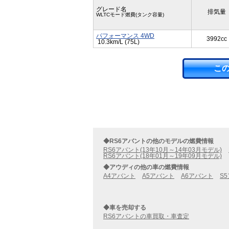
グレード名
排気量
WLTCモード燃費(タンク容量)
パフォーマンス 4WD
3992cc
10.3km/L (75L)
こ
◆RS6アバントの他のモデルの燃費情報
RS6アバント(13年10月～14年03月モデル)
RS6アバント(18年01月～19年09月モデル)
◆アウディの他の車の燃費情報
A4アバント
A5アバント
A6アバント
S
◆車を売却する
RS6アバントの車買取・車査定