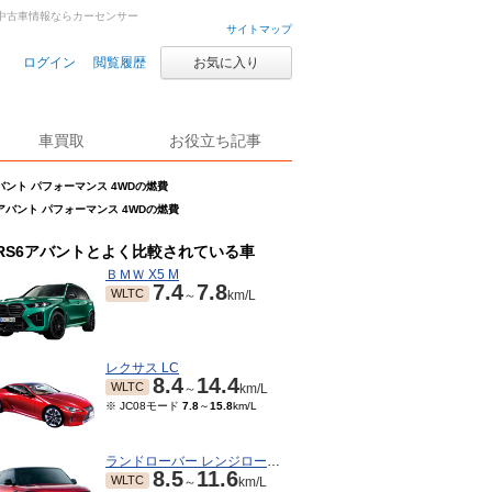
車・中古車情報ならカーセンサー
サイトマップ
ログイン
閲覧履歴
お気に入り
車買取
お役立ち記事
バント パフォーマンス 4WDの燃費
6アバント パフォーマンス 4WDの燃費
RS6アバントとよく比較されている車
ＢＭＷ X5 M
7.4
7.8
WLTC
～
km/L
レクサス LC
8.4
14.4
WLTC
～
km/L
※ JC08モード
7.8
～
15.8
km/L
ランドローバー レンジローバースポーツ
8.5
11.6
WLTC
～
km/L