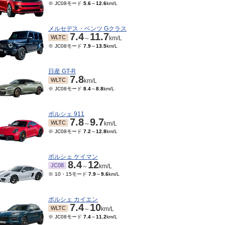
※ JC08モード
5.6
～
12.6
km/L
メルセデス・ベンツ Gクラス
7.4
11.7
WLTC
～
km/L
※ JC08モード
7.9
～
13.5
km/L
日産 GT-R
7.8
WLTC
km/L
※ JC08モード
8.4
～
8.8
km/L
ポルシェ 911
7.8
9.7
WLTC
～
km/L
※ JC08モード
7.2
～
12.8
km/L
ポルシェ ケイマン
8.4
12
JC08
～
km/L
※ 10・15モード
7.9
～
9.6
km/L
ポルシェ カイエン
7.4
10
WLTC
～
km/L
※ JC08モード
7.4
～
11.2
km/L