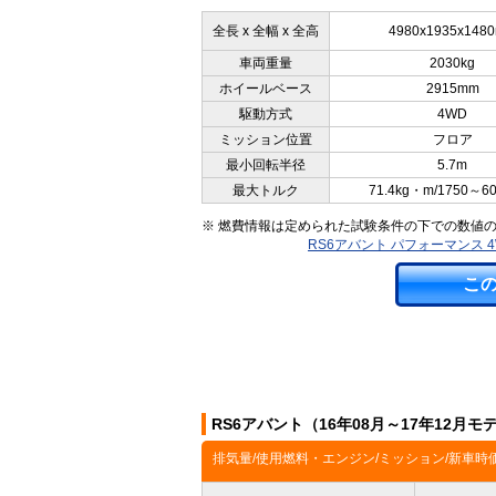
全長 x 全幅 x 全高
4980x1935x148
車両重量
2030kg
ホイールベース
2915mm
駆動方式
4WD
ミッション位置
フロア
最小回転半径
5.7m
最大トルク
71.4kg・m/1750～6
※ 燃費情報は定められた試験条件の下での数値
RS6アバント パフォーマンス
こ
RS6アバント（16年08月～17年12月
排気量/使用燃料・エンジン/ミッション/新車時