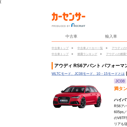
{
中古車
輸入車
中古車トップ
>
中古車メーカー一覧
>
アウディの
中古車トップ
>
燃費ランキング
>
アウディの燃費
アウディ RS6アバント パフォーマ
WLTCモード、JC08モード、10・15モードとは
JC08
満タ
ハイパ
RS6ア
605p
のV8T
リアも従