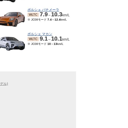
ポルシェ パナメーラ
7.9
10.3
WLTC
～
km/L
※ JC08モード
7.4
～
12.4
km/L
ポルシェ マカン
9.1
10.1
WLTC
～
km/L
※ JC08モード
10
～
13
km/L
モデル)