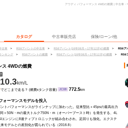
アウディ パフォーマンス 4WDの燃費 | 中古
カタログ
中古車販売店
保険/ローン/他
中古車
>
RS6アバントの中古車
>
RS6アバント(16年08月～17年12月)の燃費
>
RS6ア
ランキング
>
RS6アバントの燃費
>
RS6アバント(16年08月～17年12月)の燃費
>
RS
ンス 4WDの燃費
？
10.3
km/L
ン
772.5
JC08
でどこまで走る？ (燃費xタンク容量)
km
フォーマンスモデルを投入
バントパフォーマンスがラインナップに加わった。従来型比＋45psの最高出力
s／同＋50N・mの最大トルク750N・m（オーバーブースト時）を発生する、4L
FSIエンジンに8速ティプトロニックが組み合わされ、足回りも強化。エクステ
来モデルとの差別化が図られている（2016.8）