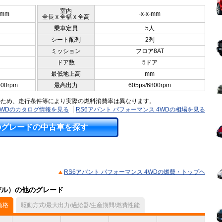
室内
0mm
-x-x-mm
全長 x 全幅 x 全高
乗車定員
5人
シート配列
2列
ミッション
フロア8AT
ドア数
5ドア
最低地上高
mm
000rpm
最高出力
605ps/6800rpm
のため、走行条件等により実際の燃料消費率は異なります。
 4WDのカタログ情報を見る
RS6アバント パフォーマンス 4WDの相場を見る
のグレードの中古車を探す
RS6アバント パフォーマンス 4WDの燃費・トップヘ
モデル）の他のグレード
価格
駆動方式/最大出力/過給器/生産期間/燃費性能