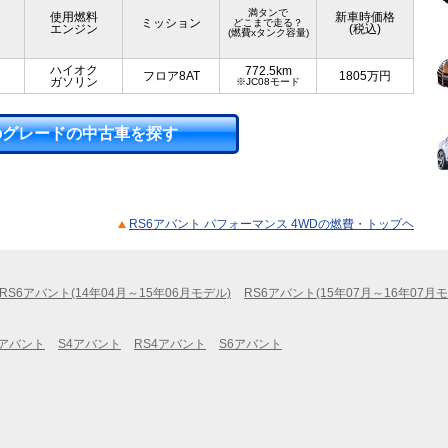
満タンで
使用燃料
新車時価格
ミッション
どこまで走る？
エンジン
(税込)
(燃費xタンク容量)
ハイオク
772.5km
フロア8AT
1805
万円
ガソリン
※JC08モード
のグレードの中古車を探す
RS6アバント パフォーマンス 4WDの燃費・トップヘ
RS6アバント(14年04月～15年06月モデル)
RS6アバント(15年07月～16年07月
5アバント
S4アバント
RS4アバント
S6アバント