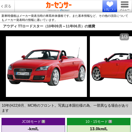
戻る
お気に入り
メニュー
新車時価格はメーカー発表当時の車両本体価格です。また基本情報など、その他の項目について
もメーカー発表時の情報に基いています。
アウディ TTロードスター（10年09月～11年06月）の燃費
1/3
10年(H22)9月、MC時のフロント。写真は本国仕様の為、一部異なる場合があり
ます
JC08モード
10・15モード
-km/L
13.0km/L