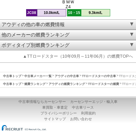
ＢＭＷ
Z4
JC08
10.0km/L
10・15
9.3km/L
アウディの他の車の燃費情報
他のメーカーの燃費ランキング
ボディタイプ別燃費ランキング
▲TTロードスター（10年09月～11年06月）の燃費TOPへ
中古車トップ
中古車メーカー一覧
アウディの中古車
TTロードスターの中古車
TTロードスタ
中古車トップ
燃費ランキング
アウディの燃費ランキング
TTロードスターの燃費
TTロード
中古車情報ならカーセンサー
カーセンサーエッジ・輸入車
車買取・車査定
中古車リース
プライバシーポリシー
利用規約
サイトマップ
お問い合わせ