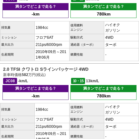
満タンでどこまで走る？
満タンでどこまで走る？
-km
780km
ハイオク
使用燃料
1984cc
排気量
エンジン
ガソリン
フロア6AT
4WD
ミッション
駆動方式
211ps/6000rpm
ターボ
最大出力
過給器（ターボ）
2010年09月～201
-
生産期間
燃費性能
1年06月
2.0 TFSI クワトロ Sラインパッケージ 4WD
新車時価格
582
万円(税込)
JC08
-km/L
10・15
13km/L
満タンでどこまで走る？
満タンでどこまで走る？
-km
780km
ハイオク
使用燃料
1984cc
排気量
エンジン
ガソリン
フロア6AT
4WD
ミッション
駆動方式
211ps/6000rpm
ターボ
最大出力
過給器（ターボ）
2010年09月～201
-
生産期間
燃費性能