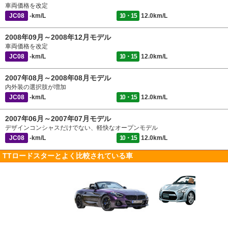
車両価格を改定
JC08
-km/L
10・15
12.0km/L
2008年09月～2008年12月モデル
車両価格を改定
JC08
-km/L
10・15
12.0km/L
2007年08月～2008年08月モデル
内外装の選択肢が増加
JC08
-km/L
10・15
12.0km/L
2007年06月～2007年07月モデル
デザインコンシャスだけでない、軽快なオープンモデル
JC08
-km/L
10・15
12.0km/L
TTロードスターとよく比較されている車