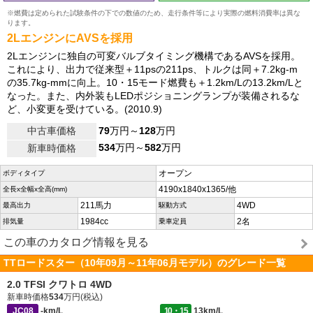
※燃費は定められた試験条件の下での数値のため、走行条件等により実際の燃料消費率は異な
ります。
2LエンジンにAVSを採用
2Lエンジンに独自の可変バルブタイミング機構であるAVSを採用。
これにより、出力で従来型＋11psの211ps、トルクは同＋7.2kg-m
の35.7kg-mmに向上。10・15モード燃費も＋1.2km/Lの13.2km/Lと
なった。また、内外装もLEDポジショニングランプが装備されるな
ど、小変更を受けている。(2010.9)
中古車価格
79
万円～
128
万円
534
万円～
582
万円
新車時価格
オープン
ボディタイプ
4190x1840x1365/他
全長x全幅x全高(mm)
211馬力
4WD
最高出力
駆動方式
1984cc
2名
排気量
乗車定員
この車のカタログ情報を見る
TTロードスター（10年09月～11年06月モデル）のグレード一覧
2.0 TFSI クワトロ 4WD
新車時価格
534
万円(税込)
JC08
-km/L
10・15
13km/L