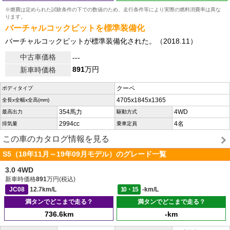
※燃費は定められた試験条件の下での数値のため、走行条件等により実際の燃料消費率は異な
ります。
バーチャルコックピットを標準装備化
バーチャルコックピットが標準装備化された。（2018.11）
中古車価格
---
891
万円
新車時価格
クーペ
ボディタイプ
4705x1845x1365
全長x全幅x全高(mm)
354馬力
4WD
最高出力
駆動方式
2994cc
4名
排気量
乗車定員
この車のカタログ情報を見る
S5（18年11月～19年09月モデル）のグレード一覧
3.0 4WD
新車時価格
891
万円(税込)
JC08
12.7km/L
10・15
-km/L
満タンでどこまで走る？
満タンでどこまで走る？
736.6km
-km