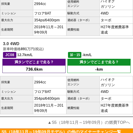
ハイオク
使用燃料
2994cc
排気量
エンジン
ガソリン
フロア8AT
4WD
ミッション
駆動方式
354ps/6400rpm
ターボ
最大出力
過給器（ターボ）
2018年11月～201
H27年度燃費基準
生産期間
燃費性能
9年09月
達成
3.0 4WD
新車時価格
891
万円(税込)
JC08
12.7km/L
10・15
-km/L
満タンでどこまで走る？
満タンでどこまで走る？
736.6km
-km
ハイオク
使用燃料
2994cc
排気量
エンジン
ガソリン
フロア8AT
4WD
ミッション
駆動方式
354ps/6400rpm
ターボ
最大出力
過給器（ターボ）
2018年11月～201
H27年度燃費基準
生産期間
燃費性能
9年09月
達成
▲S5（18年11月～19年09月）の燃費TOPへ
S5（18年11月～19年09月モデル）の他のマイナーチェンジ一覧