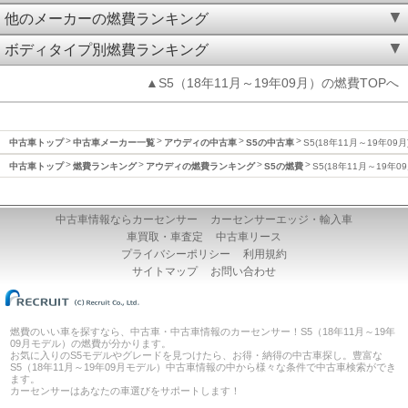
他のメーカーの燃費ランキング
ボディタイプ別燃費ランキング
▲S5（18年11月～19年09月）の燃費TOPへ
中古車トップ
中古車メーカー一覧
アウディの中古車
S5の中古車
S5(18年11月～19年09
中古車トップ
燃費ランキング
アウディの燃費ランキング
S5の燃費
S5(18年11月～19年0
中古車情報ならカーセンサー
カーセンサーエッジ・輸入車
車買取・車査定
中古車リース
プライバシーポリシー
利用規約
サイトマップ
お問い合わせ
燃費のいい車を探すなら、中古車・中古車情報のカーセンサー！S5（18年11月～19年
09月モデル）の燃費が分かります。
お気に入りのS5モデルやグレードを見つけたら、お得・納得の中古車探し。豊富な
S5（18年11月～19年09月モデル）中古車情報の中から様々な条件で中古車検索ができ
ます。
カーセンサーはあなたの車選びをサポートします！