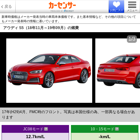
戻る
お気に入り
メニュー
新車時価格はメーカー発表当時の車両本体価格です。また基本情報など、その他の項目について
もメーカー発表時の情報に基いています。
アウディ S5（18年11月～19年09月）の燃費
1/3
17年(H29)4月、FMC時のフロント。写真は本国仕様の為、一部異なる場合があ
ります
JC08モード
10・15モード
12.7km/L
-km/L