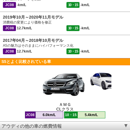
JC08
-km/L
10・15
-km/L
2019年10月～2020年11月モデル
消費税の変更により価格を修正
JC08
12.7km/L
10・15
-km/L
2017年04月～2018年10月モデル
A5の魅力はそのままにハイパフォーマンス化
JC08
12.7km/L
10・15
-km/L
S5とよく比較されている車
ＡＭＧ
CLクラス
JC08
6.0km/L
10・15
5.4km/L
アウディの他の車の燃費情報