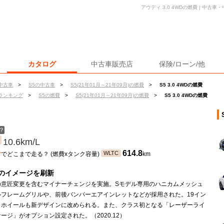
アウディ 3.0 4WDの燃費 | 中
カタログ
中古車販売店
保険/ローン/他
中古車
>
S5の中古車
>
S5(21年01月～21年09月)の燃費
>
S5 3.0 4WDの燃費
ランキング
>
S5の燃費
>
S5(21年01月～21年09月)の燃費
>
S5 3.0 4WDの燃費
？
10.6km/L
ン
614.8
WLTC
でどこまで走る？ (燃費xタンク容量)
km
のイメージを刷新
の意匠変更を含むマイナーチェンジを実施。Sモデル専用のハニカムメッシュ
ルフレームグリルや、前後バンパーエアインレットなどが採用された。19イン
ミホイールも新デザインに改められる。また、クラス初となる「レーザーライ
ージ」がオプション設定された。（2020.12）