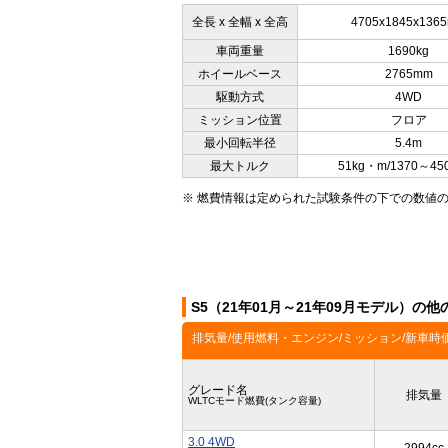
全長 x 全幅 x 全高
4705x1845x136
車両重量
1690kg
ホイールベース
2765mm
駆動方式
4WD
ミッション位置
フロア
最小回転半径
5.4m
最大トルク
51kg・m/1370～45
※ 燃費情報は定められた試験条件の下での数値
S5（21年01月～21年09月モデル）の
排気量/使用燃料・エンジン/ミッション/新車時
グレード名
排気量
WLTCモード燃費(タンク容量)
3.0 4WD