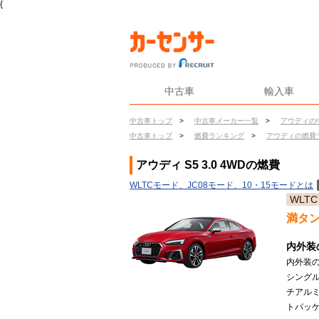
{
中古車
輸入車
中古車トップ
>
中古車メーカー一覧
>
アウディの
中古車トップ
>
燃費ランキング
>
アウディの燃費
アウディ S5 3.0 4WDの燃費
WLTCモード、JC08モード、10・15モードとは
WLTC
満タ
内外装
内外装
シング
チアル
トパッケ