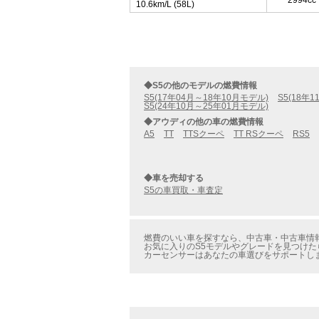
2994cc
10.6km/L (58L)
◆S5の他のモデルの燃費情報
S5(17年04月～18年10月モデル)
S5(18年
S5(24年10月～25年01月モデル)
◆アウディの他の車の燃費情報
A5
TT
TTSクーペ
TT RSクーペ
RS5
◆車を売却する
S5の車買取・車査定
燃費のいい車を探すなら、中古車・中古車情報の
お気に入りのS5モデルやグレードを見つけたら
カーセンサーはあなたの車選びをサポートし