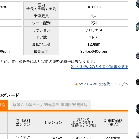
室内
5mm
-x-x-mm
全長 x 全幅 x 全高
乗車定員
4人
シート配列
2列
ミッション
フロア8AT
ドア数
2ドア
最低地上高
120mm
00rpm
最高出力
354ps/6400rpm
のため、走行条件等により実際の燃料消費率は異なります。
S5 3.0 4WDのカタログ情報を見る
S5 3.0 4WDの燃費・トップヘ
他のグレード
価格
駆動方式/最大出力/過給器/生産期間/燃費性能
満タンで
使用燃料
新車時価格
ミッション
どこまで走る？
エンジン
(税込)
(燃費xタンク容量)
ハイオク