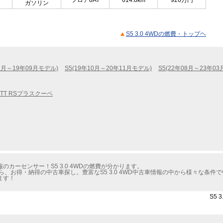
フロア8AT
614.8km
926
万円
ガソリン
S5 3.0 4WDの燃費・トップヘ
11月～19年09月モデル)
S5(19年10月～20年11月モデル)
S5(22年08月～23年0
TT RSプラスクーペ
カーセンサー！S5 3.0 4WDの燃費が分かります。
、お得・納得の中古車探し。豊富なS5 3.0 4WD中古車情報の中から様々な条件
ます！
S5