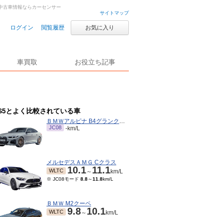
古車・中古車情報ならカーセンサー
サイトマップ
ログイン
閲覧履歴
お気に入り
車買取
お役立ち記事
S5とよく比較されている車
ＢＭＷアルピナ B4グランクーペ
JC08
-km/L
メルセデスＡＭＧ Cクラス
10.1
11.1
WLTC
～
km/L
※ JC08モード
8.8
～
11.8
km/L
ＢＭＷ M2クーペ
9.8
10.1
WLTC
～
km/L