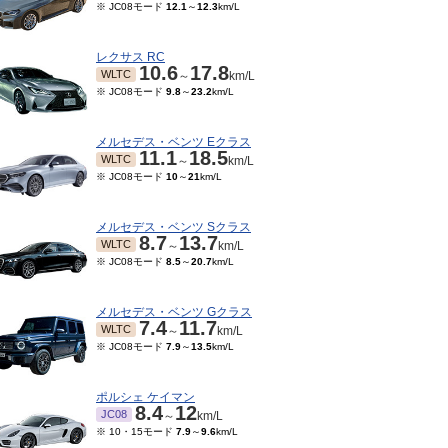
※ JC08モード
12.1
～
12.3
km/L
レクサス RC
10.6
17.8
WLTC
～
km/L
※ JC08モード
9.8
～
23.2
km/L
メルセデス・ベンツ Eクラス
11.1
18.5
WLTC
～
km/L
※ JC08モード
10
～
21
km/L
メルセデス・ベンツ Sクラス
8.7
13.7
WLTC
～
km/L
※ JC08モード
8.5
～
20.7
km/L
メルセデス・ベンツ Gクラス
7.4
11.7
WLTC
～
km/L
※ JC08モード
7.9
～
13.5
km/L
ポルシェ ケイマン
8.4
12
JC08
～
km/L
※ 10・15モード
7.9
～
9.6
km/L