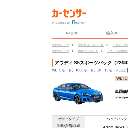
中古車
輸入車
中古車トップ
>
中古車メーカー一覧
>
アウディの
中古車トップ
>
燃費ランキング
>
アウディの燃費
アウディ S5スポーツバック（22年0
WLTCモード、JC08モード、10・15モードとは
WLTC
車両価
メーカー
ボディタイプ
ハッチバック
全長x全幅x全高
4765x1845x13