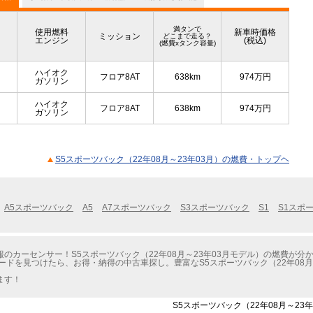
満タンで
使用燃料
新車時価格
ミッション
どこまで走る？
エンジン
(税込)
(燃費xタンク容量)
ハイオク
フロア8AT
638km
974
万円
ガソリン
ハイオク
フロア8AT
638km
974
万円
ガソリン
S5スポーツバック（22年08月～23年03月）の燃費・トップヘ
A5スポーツバック
A5
A7スポーツバック
S3スポーツバック
S1
S1スポ
のカーセンサー！S5スポーツバック（22年08月～23年03月モデル）の燃費が分
ードを見つけたら、お得・納得の中古車探し。豊富なS5スポーツバック（22年08月
ます！
S5スポーツバック（22年08月～23