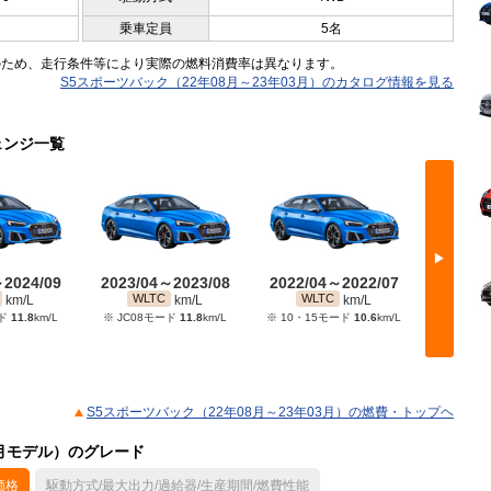
乗車定員
5名
のため、走行条件等により実際の燃料消費率は異なります。
S5スポーツバック（22年08月～23年03月）のカタログ情報を見る
ェンジ一覧
▶
～2024/09
2023/04～2023/08
2022/04～2022/07
2021/
WLTC
WLTC
WL
km/L
km/L
km/L
ード
11.8
km/L
※ JC08モード
11.8
km/L
※ 10・15モード
10.6
km/L
※ 10・
S5スポーツバック（22年08月～23年03月）の燃費・トップヘ
3月モデル）のグレード
価格
駆動方式/最大出力/過給器/生産期間/燃費性能