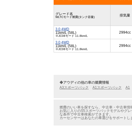
グレード名
排気量
WLTCモード燃費(タンク容量)
3.0 4WD
2994cc
11km/L (58L)
※JC08モード 11.8km/L
3.0 4WD
2994cc
11km/L (58L)
※JC08モード 11.8km/L
◆アウディの他の車の燃費情報
A3スポーツバック
A1スポーツバック
A1
燃費のいい車を探すなら、中古車・中古車情報
お気に入りのS5スポーツバックモデルやグレ
な条件で中古車検索ができます。
カーセンサーはあなたの車選びをサポートし