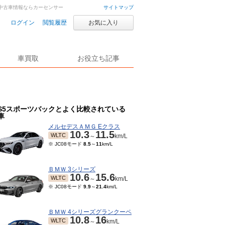
車・中古車情報ならカーセンサー
サイトマップ
ログイン
閲覧履歴
お気に入り
車買取
お役立ち記事
S5スポーツバックとよく比較されている
車
メルセデスＡＭＧ Eクラス
10.3
11.5
WLTC
～
km/L
※ JC08モード
8.5
～
11
km/L
ＢＭＷ 3シリーズ
10.6
15.6
WLTC
～
km/L
※ JC08モード
9.9
～
21.4
km/L
ＢＭＷ 4シリーズグランクーペ
10.8
16
WLTC
～
km/L