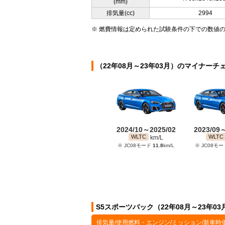
(mm)
排気量(cc)
2994
※ 燃費情報は定められた試験条件の下での数値
（22年08月～23年03月）のマイナーチ
2024/10～2025/02
2023/09
WLTC
WLTC
km/L
※ JC08モード
11.8
km/L
※ JC08モ
S5スポーツバック（22年08月～23年0
排気量/使用燃料・エンジン/ミッション/新車時