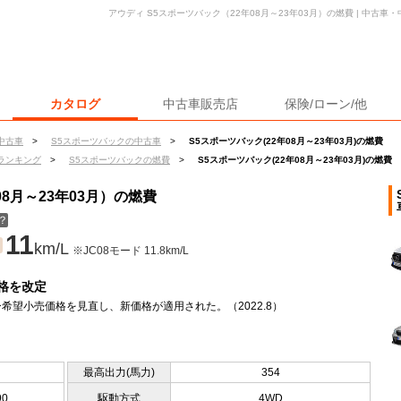
アウディ S5スポーツバック（22年08月～23年03月）の燃費 | 中古
カタログ
中古車販売店
保険/ローン/他
中古車
>
S5スポーツバックの中古車
>
S5スポーツバック(22年08月～23年03月)の燃費
ランキング
>
S5スポーツバックの燃費
>
S5スポーツバック(22年08月～23年03月)の燃費
8月～23年03月）の燃費
？
11
km/L
※JC08モード 11.8km/L
格を改定
希望小売価格を見直し、新価格が適用された。（2022.8）
最高出力(馬力)
354
90
駆動方式
4WD