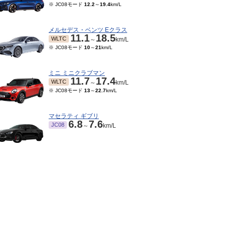
※ JC08モード
12.2
～
19.4
km/L
メルセデス・ベンツ Eクラス
11.1
18.5
WLTC
～
km/L
※ JC08モード
10
～
21
km/L
ミニ ミニクラブマン
11.7
17.4
WLTC
～
km/L
※ JC08モード
13
～
22.7
km/L
マセラティ ギブリ
6.8
7.6
JC08
～
km/L
10～2022/03
2021/01～2021/09
2019/10～2020/11
201
12.7
TC
WLTC
JC08
JC
km/L
km/L
km/L
15モード
10.6
km/L
※ 10・15モード
10.6
km/L