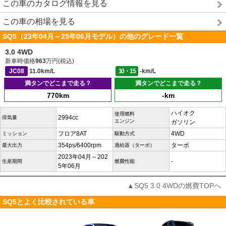
この車のカタログ情報を見る
この車の相場を見る
SQ5（23年04月～25年06月モデル）の他のグレード一覧
3.0 4WD
新車時価格
963
万円(税込)
JC08
11.0km/L
10・15
-km/L
満タンでどこまで走る？
満タンでどこまで走る？
770km
-km
ハイオク
使用燃料
2994cc
排気量
エンジン
ガソリン
フロア8AT
4WD
ミッション
駆動方式
354ps/6400rpm
ターボ
最大出力
過給器（ターボ）
2023年04月～202
-
生産期間
燃費性能
5年06月
▲SQ5 3.0 4WDの燃費TOPへ
SQ5とよく比較されている車