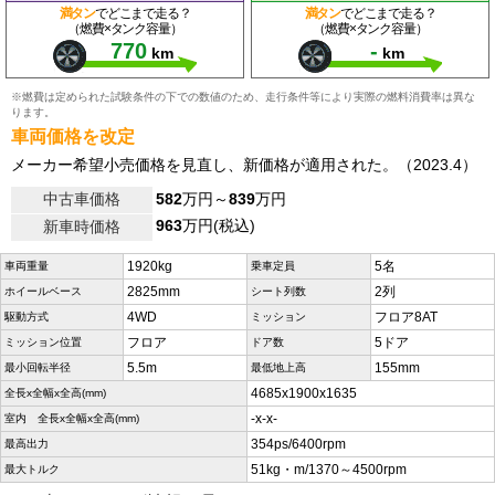
満タン
でどこまで走る？
満タン
でどこまで走る？
（燃費×タンク容量）
（燃費×タンク容量）
770
-
km
km
※燃費は定められた試験条件の下での数値のため、走行条件等により実際の燃料消費率は異な
ります。
車両価格を改定
メーカー希望小売価格を見直し、新価格が適用された。（2023.4）
中古車価格
582
万円～
839
万円
963
万円(税込)
新車時価格
1920kg
5名
車両重量
乗車定員
2825mm
2列
ホイールベース
シート列数
4WD
フロア8AT
駆動方式
ミッション
フロア
5ドア
ミッション位置
ドア数
5.5m
155mm
最小回転半径
最低地上高
4685x1900x1635
全長x全幅x全高(mm)
-x-x-
室内 全長x全幅x全高(mm)
354ps/6400rpm
最高出力
51kg・m/1370～4500rpm
最大トルク