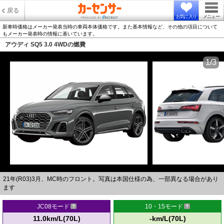
戻る
お気に入り
メニュー
新車時価格はメーカー発表当時の車両本体価格です。また基本情報など、その他の項目について
もメーカー発表時の情報に基いています。
アウディ SQ5 3.0 4WDの燃費
1/3
21年(R03)3月、MC時のフロント。写真は本国仕様の為、一部異なる場合があり
ます
JC08モード
10・15モード
11.0km/L(70L)
-km/L(70L)