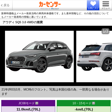
戻る
お気に入り
メニュー
新車時価格はメーカー発表当時の車両本体価格です。また基本情報など、その他の項目について
もメーカー発表時の情報に基いています。
アウディ SQ5 3.0 4WDの燃費
1/3
21年(R03)3月、MC時のフロント。写真は本国仕様の為、一部異なる場合があり
ます
JC08モード
10・15モード
11.0km/L(70L)
-km/L(70L)