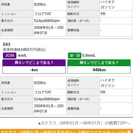
ハイオク
使用燃料
6208cc
排気量
エンジン
ガソリン
フロア7AT
FR
ミッション
駆動方式
514ps/6800rpm
-
最大出力
過給器（ターボ）
2008年01月～200
-
生産期間
燃費性能
8年07月
E63
新車時価格
1453
万円(税込)
JC08
-km/L
10・15
5.5km/L
満タンでどこまで走る？
満タンでどこまで走る？
-km
440km
ハイオク
使用燃料
6208cc
排気量
エンジン
ガソリン
フロア7AT
FR
ミッション
駆動方式
514ps/6800rpm
-
最大出力
過給器（ターボ）
2008年01月～200
-
生産期間
燃費性能
8年07月
▲Eクラス（08年01月～08年07月）の燃費TOPへ
Eクラス（08年01月～08年07月モデル）の他のマイナーチェンジ一覧