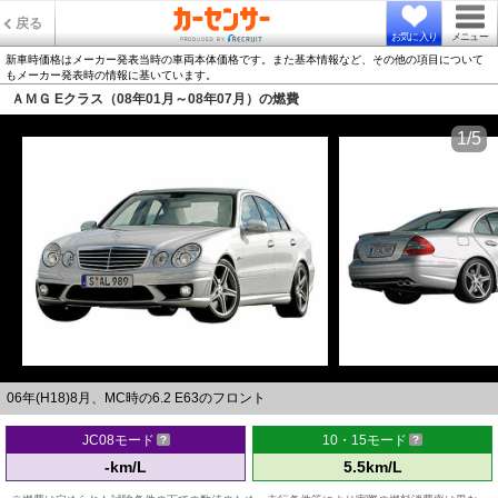
戻る
お気に入り
メニュー
新車時価格はメーカー発表当時の車両本体価格です。また基本情報など、その他の項目について
もメーカー発表時の情報に基いています。
ＡＭＧ Eクラス（08年01月～08年07月）の燃費
1/5
06年(H18)8月、MC時の6.2 E63のフロント
JC08モード
10・15モード
-km/L
5.5km/L