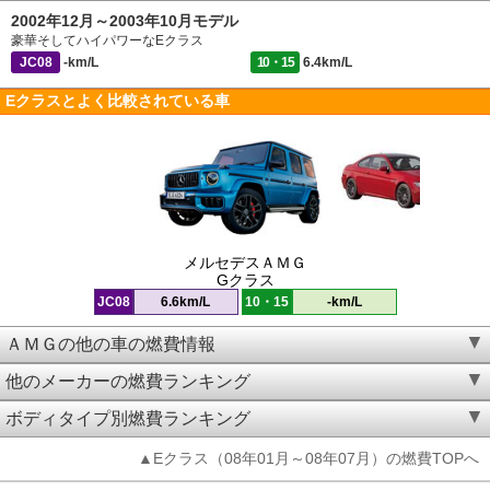
2002年12月～2003年10月モデル
豪華そしてハイパワーなEクラス
JC08
-km/L
10・15
6.4km/L
Eクラスとよく比較されている車
メルセデスＡＭＧ
Gクラス
JC08
6.6km/L
10・15
-km/L
ＡＭＧの他の車の燃費情報
他のメーカーの燃費ランキング
ボディタイプ別燃費ランキング
▲Eクラス（08年01月～08年07月）の燃費TOPへ