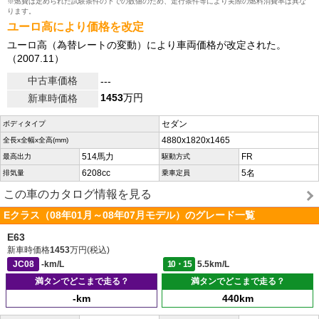
※燃費は定められた試験条件の下での数値のため、走行条件等により実際の燃料消費率は異な
ります。
ユーロ高により価格を改定
ユーロ高（為替レートの変動）により車両価格が改定された。
（2007.11）
中古車価格
---
1453
万円
新車時価格
セダン
ボディタイプ
4880x1820x1465
全長x全幅x全高(mm)
514馬力
FR
最高出力
駆動方式
6208cc
5名
排気量
乗車定員
この車のカタログ情報を見る
Eクラス（08年01月～08年07月モデル）のグレード一覧
E63
新車時価格
1453
万円(税込)
JC08
-km/L
10・15
5.5km/L
満タンでどこまで走る？
満タンでどこまで走る？
-km
440km