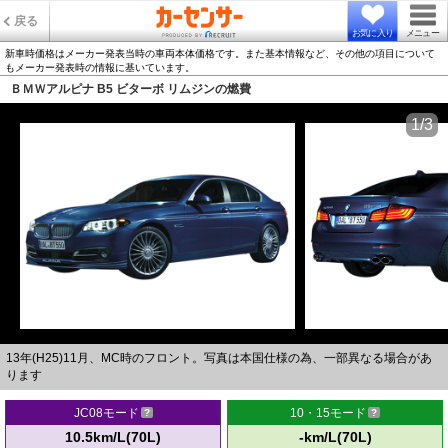
戻る
お気に入り
メニュー
新車時価格はメーカー発表当時の車両本体価格です。また基本情報など、その他の項目について
もメーカー発表時の情報に基いています。
ＢＭＷアルピナ B5 ビターボ リムジンの燃費
1/3
13年(H25)11月、MC時のフロント。写真は本国仕様の為、一部異なる場合があ
ります
JC08モード
10・15モード
10.5km/L(70L)
-km/L(70L)