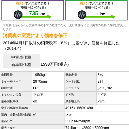
満タン
でどこまで走る？
満タン
でどこまで走る？
（燃費×タンク容量）
（燃費×タンク容量）
735
-
km
km
※燃費は定められた試験条件の下での数値のため、走行条件等により実際の燃料消費率は異な
ります。
消費税の変更により価格を修正
2014年4月1日以降の消費税率（8％）に基づき、価格を修正した
（2014.4）
中古車価格
---
1598
万円(税込)
新車時価格
1950kg
5名
車両重量
乗車定員
2970mm
2列
ホイールベース
シート列数
FR
フロア8AT
駆動方式
ミッション
フロア
4ドア
ミッション位置
ドア数
-m
-mm
最小回転半径
最低地上高
4915x1860x1490
全長x全幅x全高(mm)
-x-x-
室内 全長x全幅x全高(mm)
550ps/6250rpm
最高出力
74.4kg・m/2800～5000rpm
最大トルク