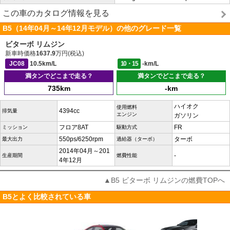
この車のカタログ情報を見る
B5（14年04月～14年12月モデル）の他のグレード一覧
ビターボ リムジン
新車時価格
1637.9
万円(税込)
JC08
10.5km/L
10・15
-km/L
満タンでどこまで走る？
満タンでどこまで走る？
735km
-km
ハイオク
使用燃料
4394cc
排気量
エンジン
ガソリン
フロア8AT
FR
ミッション
駆動方式
550ps/6250rpm
ターボ
最大出力
過給器（ターボ）
2014年04月～201
-
生産期間
燃費性能
4年12月
▲B5 ビターボ リムジンの燃費TOPへ
B5とよく比較されている車