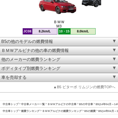
ＢＭＷ
M3
JC08
8.2km/L
10・15
8.0km/L
B5の他のモデルの燃費情報
ＢＭＷアルピナの他の車の燃費情報
他のメーカーの燃費ランキング
ボディタイプ別燃費ランキング
車を売却する
▲B5 ビターボ リムジンの燃費TOPへ
中古車トップ
中古車メーカー一覧
ＢＭＷアルピナの中古車
B5の中古車
B5(14年04月～1
中古車トップ
燃費ランキング
ＢＭＷアルピナの燃費ランキング
B5の燃費
B5(14年04月～