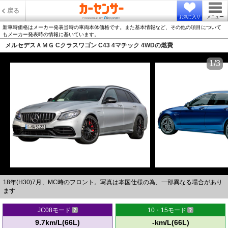
戻る
お気に入り
メニュー
新車時価格はメーカー発表当時の車両本体価格です。また基本情報など、その他の項目について
もメーカー発表時の情報に基いています。
メルセデスＡＭＧ Cクラスワゴン C43 4マチック 4WDの燃費
1/3
18年(H30)7月、MC時のフロント。写真は本国仕様の為、一部異なる場合があり
ます
JC08モード
10・15モード
9.7km/L(66L)
-km/L(66L)