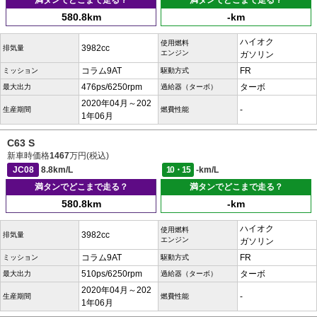
満タンでどこまで走る？
満タンでどこまで走る？
580.8km
-km
ハイオク
使用燃料
3982cc
排気量
エンジン
ガソリン
コラム9AT
FR
ミッション
駆動方式
476ps/6250rpm
ターボ
最大出力
過給器（ターボ）
2020年04月～202
-
生産期間
燃費性能
1年06月
C63 S
新車時価格
1467
万円(税込)
JC08
8.8km/L
10・15
-km/L
満タンでどこまで走る？
満タンでどこまで走る？
580.8km
-km
ハイオク
使用燃料
3982cc
排気量
エンジン
ガソリン
コラム9AT
FR
ミッション
駆動方式
510ps/6250rpm
ターボ
最大出力
過給器（ターボ）
2020年04月～202
-
生産期間
燃費性能
1年06月