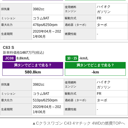
ハイオク
使用燃料
3982cc
排気量
エンジン
ガソリン
コラム9AT
FR
ミッション
駆動方式
476ps/6250rpm
ターボ
最大出力
過給器（ターボ）
2020年04月～202
-
生産期間
燃費性能
1年06月
C63 S
新車時価格
1467
万円(税込)
JC08
8.8km/L
10・15
-km/L
満タンでどこまで走る？
満タンでどこまで走る？
580.8km
-km
ハイオク
使用燃料
3982cc
排気量
エンジン
ガソリン
コラム9AT
FR
ミッション
駆動方式
510ps/6250rpm
ターボ
最大出力
過給器（ターボ）
2020年04月～202
-
生産期間
燃費性能
1年06月
▲Cクラスワゴン C43 4マチック 4WDの燃費TOPへ