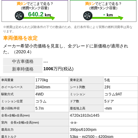
満タン
でどこまで走る？
満タン
でどこまで走る？
（燃費×タンク容量）
（燃費×タンク容量）
640.2
-
km
km
※燃費は定められた試験条件の下での数値のため、走行条件等により実際の燃料消費率は異な
ります。
車両価格を改定
メーカー希望小売価格を見直し、全グレードに新価格が適用され
た。（2020.4）
中古車価格
---
1006
万円(税込)
新車時価格
1770kg
5名
車両重量
乗車定員
2840mm
2列
ホイールベース
シート列数
4WD
コラム9AT
駆動方式
ミッション
コラム
5ドア
ミッション位置
ドア数
5.7m
-mm
最小回転半径
最低地上高
4720x1810x1445
全長x全幅x全高(mm)
-x-x-
室内 全長x全幅x全高(mm)
390ps/6100rpm
最高出力
53kg・m/2500～4200rpm
最大トルク