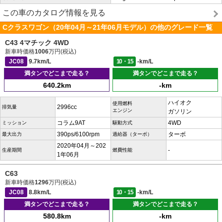
この車のカタログ情報を見る
Cクラスワゴン（20年04月～21年06月モデル）の他のグレード一覧
C43 4マチック 4WD
新車時価格
1006
万円(税込)
JC08
9.7km/L
10・15
-km/L
満タンでどこまで走る？
満タンでどこまで走る？
640.2km
-km
ハイオク
使用燃料
2996cc
排気量
エンジン
ガソリン
コラム9AT
4WD
ミッション
駆動方式
390ps/6100rpm
ターボ
最大出力
過給器（ターボ）
2020年04月～202
-
生産期間
燃費性能
1年06月
C63
新車時価格
1296
万円(税込)
JC08
8.8km/L
10・15
-km/L
満タンでどこまで走る？
満タンでどこまで走る？
580.8km
-km