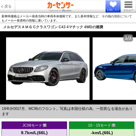
戻る
お気に入り
メニュー
新車時価格はメーカー発表当時の車両本体価格です。また基本情報など、その他の項目について
もメーカー発表時の情報に基いています。
メルセデスＡＭＧ Cクラスワゴン C43 4マチック 4WDの燃費
1/3
18年(H30)7月、MC時のフロント。写真は本国仕様の為、一部異なる場合があり
ます
JC08モード
10・15モード
9.7km/L(66L)
-km/L(66L)