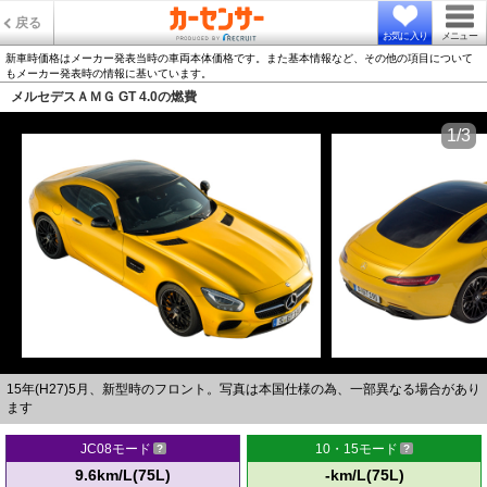
戻る
お気に入り
メニュー
新車時価格はメーカー発表当時の車両本体価格です。また基本情報など、その他の項目について
もメーカー発表時の情報に基いています。
メルセデスＡＭＧ GT 4.0の燃費
1/3
15年(H27)5月、新型時のフロント。写真は本国仕様の為、一部異なる場合があり
ます
JC08モード
10・15モード
9.6km/L(75L)
-km/L(75L)