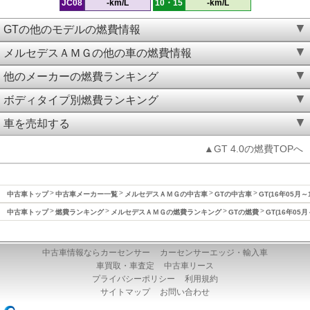
JC08
-km/L
10・15
-km/L
GTの他のモデルの燃費情報
メルセデスＡＭＧの他の車の燃費情報
他のメーカーの燃費ランキング
ボディタイプ別燃費ランキング
車を売却する
▲GT 4.0の燃費TOPへ
中古車トップ
中古車メーカー一覧
メルセデスＡＭＧの中古車
GTの中古車
GT(16年05月～
中古車トップ
燃費ランキング
メルセデスＡＭＧの燃費ランキング
GTの燃費
GT(16年05
中古車情報ならカーセンサー
カーセンサーエッジ・輸入車
車買取・車査定
中古車リース
プライバシーポリシー
利用規約
サイトマップ
お問い合わせ