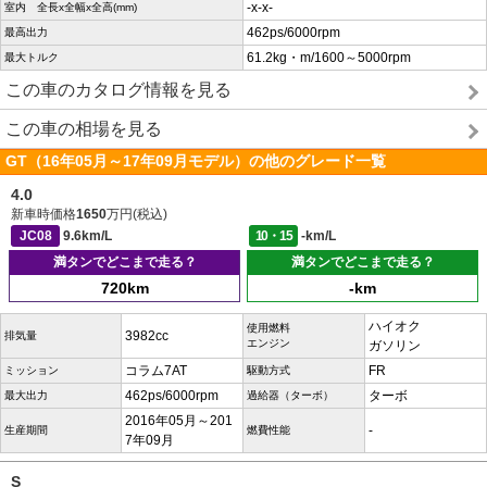
-x-x-
室内 全長x全幅x全高(mm)
462ps/6000rpm
最高出力
61.2kg・m/1600～5000rpm
最大トルク
この車のカタログ情報を見る
この車の相場を見る
GT（16年05月～17年09月モデル）の他のグレード一覧
4.0
新車時価格
1650
万円(税込)
JC08
9.6km/L
10・15
-km/L
満タンでどこまで走る？
満タンでどこまで走る？
720km
-km
ハイオク
使用燃料
3982cc
排気量
エンジン
ガソリン
コラム7AT
FR
ミッション
駆動方式
462ps/6000rpm
ターボ
最大出力
過給器（ターボ）
2016年05月～201
-
生産期間
燃費性能
7年09月
S