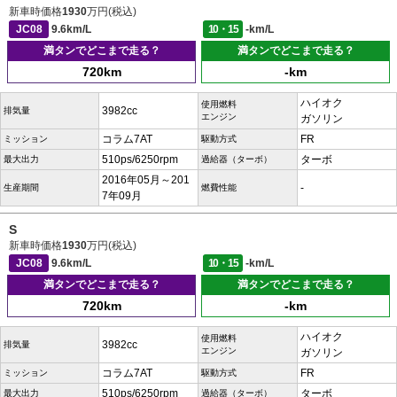
新車時価格
1930
万円(税込)
JC08
9.6km/L
10・15
-km/L
満タンでどこまで走る？
満タンでどこまで走る？
720km
-km
ハイオク
使用燃料
3982cc
排気量
エンジン
ガソリン
コラム7AT
FR
ミッション
駆動方式
510ps/6250rpm
ターボ
最大出力
過給器（ターボ）
2016年05月～201
-
生産期間
燃費性能
7年09月
S
新車時価格
1930
万円(税込)
JC08
9.6km/L
10・15
-km/L
満タンでどこまで走る？
満タンでどこまで走る？
720km
-km
ハイオク
使用燃料
3982cc
排気量
エンジン
ガソリン
コラム7AT
FR
ミッション
駆動方式
510ps/6250rpm
ターボ
最大出力
過給器（ターボ）