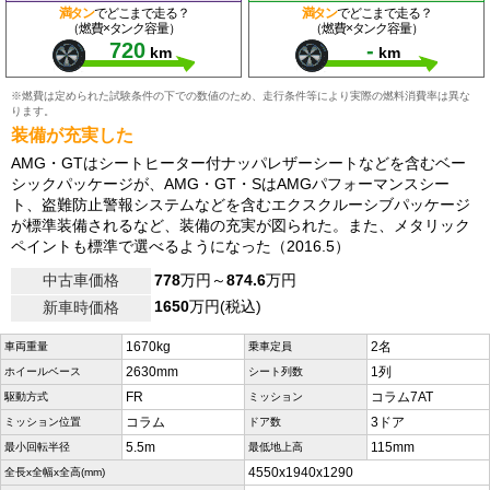
満タン
でどこまで走る？
満タン
でどこまで走る？
（燃費×タンク容量）
（燃費×タンク容量）
720
-
km
km
※燃費は定められた試験条件の下での数値のため、走行条件等により実際の燃料消費率は異な
ります。
装備が充実した
AMG・GTはシートヒーター付ナッパレザーシートなどを含むベー
シックパッケージが、AMG・GT・SはAMGパフォーマンスシー
ト、盗難防止警報システムなどを含むエクスクルーシブパッケージ
が標準装備されるなど、装備の充実が図られた。また、メタリック
ペイントも標準で選べるようになった（2016.5）
中古車価格
778
万円～
874.6
万円
1650
万円(税込)
新車時価格
1670kg
2名
車両重量
乗車定員
2630mm
1列
ホイールベース
シート列数
FR
コラム7AT
駆動方式
ミッション
コラム
3ドア
ミッション位置
ドア数
5.5m
115mm
最小回転半径
最低地上高
4550x1940x1290
全長x全幅x全高(mm)