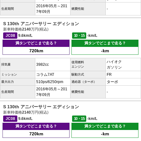
2016年05月～201
-
生産期間
燃費性能
7年09月
S 130th アニバーサリー エディション
新車時価格
2140
万円(税込)
JC08
9.6km/L
10・15
-km/L
満タンでどこまで走る？
満タンでどこまで走る？
720km
-km
ハイオク
使用燃料
3982cc
排気量
エンジン
ガソリン
コラム7AT
FR
ミッション
駆動方式
510ps/6250rpm
ターボ
最大出力
過給器（ターボ）
2016年05月～201
-
生産期間
燃費性能
7年09月
S 130th アニバーサリー エディション
新車時価格
2140
万円(税込)
JC08
9.6km/L
10・15
-km/L
満タンでどこまで走る？
満タンでどこまで走る？
720km
-km