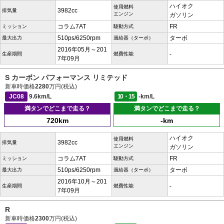
ハイオク
使用燃料
3982cc
排気量
エンジン
ガソリン
コラム7AT
FR
ミッション
駆動方式
510ps/6250rpm
ターボ
最大出力
過給器（ターボ）
2016年05月～201
-
生産期間
燃費性能
7年09月
S カーボン パフォーマンス リミテッド
新車時価格
2280
万円(税込)
JC08
9.6km/L
10・15
-km/L
満タンでどこまで走る？
満タンでどこまで走る？
720km
-km
ハイオク
使用燃料
3982cc
排気量
エンジン
ガソリン
コラム7AT
FR
ミッション
駆動方式
510ps/6250rpm
ターボ
最大出力
過給器（ターボ）
2016年10月～201
-
生産期間
燃費性能
7年09月
R
新車時価格
2300
万円(税込)