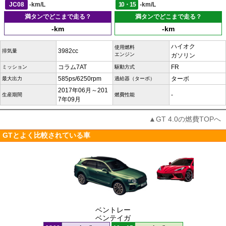
JC08
-km/L
10・15
-km/L
満タンでどこまで走る？
満タンでどこまで走る？
-km
-km
ハイオク
使用燃料
3982cc
排気量
エンジン
ガソリン
コラム7AT
FR
ミッション
駆動方式
585ps/6250rpm
ターボ
最大出力
過給器（ターボ）
2017年06月～201
-
生産期間
燃費性能
7年09月
▲GT 4.0の燃費TOPへ
GTとよく比較されている車
ベントレー
ベンテイガ