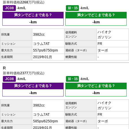
新車時価格
2268
万円(税込)
JC08
-km/L
10・15
-km/L
満タンでどこまで走る？
満タンでどこまで走る？
-km
-km
ハイオク
使用燃料
3982cc
排気量
エンジン
ガソリン
コラム7AT
FR
ミッション
駆動方式
557ps/6750rpm
ターボ
最大出力
過給器（ターボ）
2019年01月
-
生産期間
燃費性能
R
新車時価格
2377
万円(税込)
JC08
-km/L
10・15
-km/L
満タンでどこまで走る？
満タンでどこまで走る？
-km
-km
ハイオク
使用燃料
3982cc
排気量
エンジン
ガソリン
コラム7AT
FR
ミッション
駆動方式
585ps/6250rpm
ターボ
最大出力
過給器（ターボ）
2019年01月
-
生産期間
燃費性能