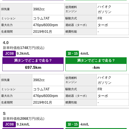
ハイオク
使用燃料
3982cc
排気量
エンジン
ガソリン
コラム7AT
FR
ミッション
駆動方式
476ps/6000rpm
ターボ
最大出力
過給器（ターボ）
2019年01月
-
生産期間
燃費性能
4.0
新車時価格
1748
万円(税込)
JC08
9.3km/L
10・15
-km/L
満タンでどこまで走る？
満タンでどこまで走る？
697.5km
-km
ハイオク
使用燃料
3982cc
排気量
エンジン
ガソリン
コラム7AT
FR
ミッション
駆動方式
476ps/6000rpm
ターボ
最大出力
過給器（ターボ）
2019年01月
-
生産期間
燃費性能
S
新車時価格
2068
万円(税込)
JC08
9.1km/L
10・15
-km/L