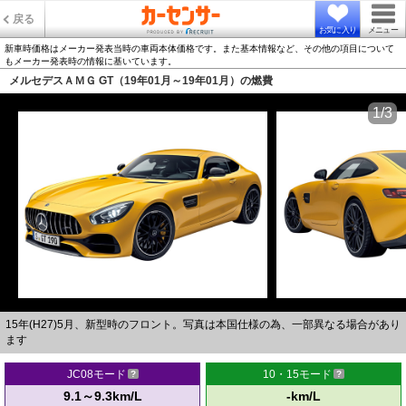
戻る
お気に入り
メニュー
新車時価格はメーカー発表当時の車両本体価格です。また基本情報など、その他の項目について
もメーカー発表時の情報に基いています。
メルセデスＡＭＧ GT（19年01月～19年01月）の燃費
1/3
15年(H27)5月、新型時のフロント。写真は本国仕様の為、一部異なる場合があり
ます
JC08モード
10・15モード
9.1～9.3km/L
-km/L