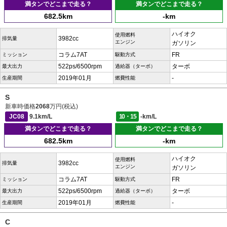
満タンでどこまで走る？
満タンでどこまで走る？
682.5km
-km
ハイオク
使用燃料
3982cc
排気量
エンジン
ガソリン
コラム7AT
FR
ミッション
駆動方式
522ps/6500rpm
ターボ
最大出力
過給器（ターボ）
2019年01月
-
生産期間
燃費性能
S
新車時価格
2068
万円(税込)
JC08
9.1km/L
10・15
-km/L
満タンでどこまで走る？
満タンでどこまで走る？
682.5km
-km
ハイオク
使用燃料
3982cc
排気量
エンジン
ガソリン
コラム7AT
FR
ミッション
駆動方式
522ps/6500rpm
ターボ
最大出力
過給器（ターボ）
2019年01月
-
生産期間
燃費性能
C