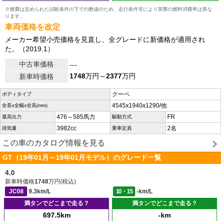
※燃費は定められた試験条件の下での数値のため、走行条件等により実際の燃料消費率は異な
ります。
車両価格を改定
メーカー希望小売価格を見直し、全グレードに新価格が適用され
た。（2019.1）
中古車価格
---
1748
万円～
2377
万円
新車時価格
クーペ
ボディタイプ
4545x1940x1290/他
全長x全幅x全高(mm)
476～585馬力
FR
最高出力
駆動方式
3982cc
2名
排気量
乗車定員
この車のカタログ情報を見る
GT（19年01月～19年01月モデル）のグレード一覧
4.0
新車時価格
1748
万円(税込)
JC08
9.3km/L
10・15
-km/L
満タンでどこまで走る？
満タンでどこまで走る？
697.5km
-km