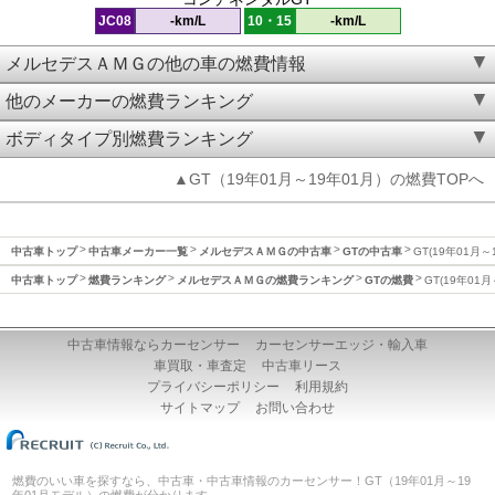
JC08
-km/L
10・15
-km/L
メルセデスＡＭＧの他の車の燃費情報
他のメーカーの燃費ランキング
ボディタイプ別燃費ランキング
▲GT（19年01月～19年01月）の燃費TOPへ
中古車トップ
中古車メーカー一覧
メルセデスＡＭＧの中古車
GTの中古車
GT(19年01月～
中古車トップ
燃費ランキング
メルセデスＡＭＧの燃費ランキング
GTの燃費
GT(19年01
中古車情報ならカーセンサー
カーセンサーエッジ・輸入車
車買取・車査定
中古車リース
プライバシーポリシー
利用規約
サイトマップ
お問い合わせ
燃費のいい車を探すなら、中古車・中古車情報のカーセンサー！GT（19年01月～19
年01月モデル）の燃費が分かります。