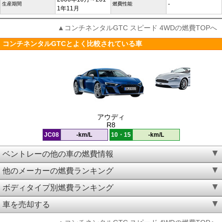
-
生産期間
燃費性能
1年11月
▲コンチネンタルGTC スピード 4WDの燃費TOPへ
コンチネンタルGTCとよく比較されている車
アウディ
R8
JC08
-km/L
10・15
-km/L
ベントレーの他の車の燃費情報
他のメーカーの燃費ランキング
ボディタイプ別燃費ランキング
車を売却する