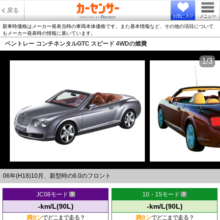
戻る
お気に入り
メニュー
新車時価格はメーカー発表当時の車両本体価格です。また基本情報など、その他の項目について
もメーカー発表時の情報に基いています。
ベントレー コンチネンタルGTC スピード 4WDの燃費
1/3
06年(H18)10月、新型時の6.0のフロント
JC08モード
10・15モード
-km/L(90L)
-km/L(90L)
満タン
でどこまで走る？
満タン
でどこまで走る？