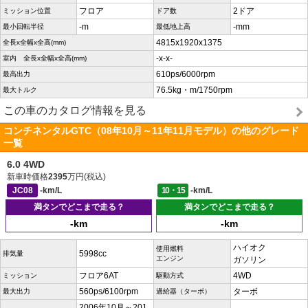
フロア
2ドア
ミッション位置
ドア数
-m
-mm
最小回転半径
最低地上高
4815x1920x1375
全長x全幅x全高(mm)
-x-x-
室内 全長x全幅x全高(mm)
610ps/6000rpm
最高出力
76.5kg・m/1750rpm
最大トルク
この車のカタログ情報を見る
コンチネンタルGTC（08年10月～11年11月モデル）の他のグレード
一覧
6.0 4WD
新車時価格
2395
万円(税込)
JC08
-km/L
10・15
-km/L
満タンでどこまで走る？
満タンでどこまで走る？
-km
-km
ハイオク
使用燃料
5998cc
排気量
エンジン
ガソリン
フロア6AT
4WD
ミッション
駆動方式
560ps/6100rpm
ターボ
最大出力
過給器（ターボ）
2006年10月～201