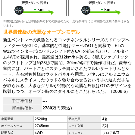
（燃費×タンク容量）
（燃費×タンク容量）
-
-
km
km
※燃費は定められた試験条件の下での数値のため、走行条件等により実際の燃料消費率は異な
ります。
世界最速級の流麗なオープンモデル
新生ベントレーの象徴となるコンチネンタルシリーズのドロップヘ
ッドクーペがGTC。基本的な性能はクーペのGTと同様で、6Lの
W12ツインターボにパドルシフト付き6ATの組み合わせ。フルタイ
ム4WDが採用され、最高速は312km/hを誇る。3層式ファブリック
のソフトトップは約25秒で開閉、30km/h以下で操作可能だ。豪華な
室内には、パートごとにステッチ縫いされたフルレザートリムとシ
ート、左右対称模様のウッドパネルを用意。パネルはアルミニウム
パネルにスライスしたウッドを張り合わせるという手の込んだ手法
が取られる。大きなグリルが特徴的な流麗な外観はGTのデザインを
踏襲しつつ、オープン時のスタイルにもこだわられた。（2008.6）
中古車価格
---
2780
万円(税込)
新車時価格
2520kg
4名
車両重量
乗車定員
2745mm
2列
ホイールベース
シート列数
4WD
フロア6AT
駆動方式
ミッション