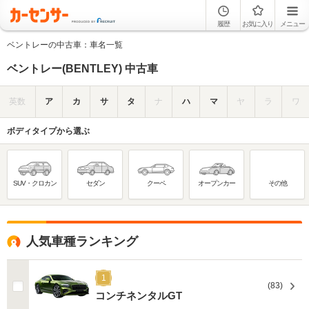
履歴
お気に入り
メニュー
ベントレーの中古車：車名一覧
ベントレー(BENTLEY) 中古車
英数
ア
カ
サ
タ
ナ
ハ
マ
ヤ
ラ
ワ
ボディタイプから選ぶ
SUV・クロカン
セダン
クーペ
オープンカー
その他
人気車種ランキング
1
(83)
コンチネンタルGT