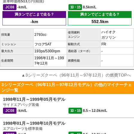
新車時価格
513
万円(税抜)
JC08
-km/L
10・15
8.5km/L
満タンでどこまで走る？
満タンでどこまで走る？
-km
552.5km
ハイオク
使用燃料
2793cc
排気量
エンジン
ガソリン
フロア5AT
FR
ミッション
駆動方式
193ps/5300rpm
-
最大出力
過給器（ターボ）
1996年11月～199
-
生産期間
燃費性能
7年12月
▲3シリーズクーペ（96年11月～97年12月）の燃費TOPへ
3シリーズクーペ（96年11月～97年12月モデル）の他のマイナーチェ
ンジ一覧
1998年11月～1999年05月モデル
サイドエアバッグ装備
JC08
-km/L
10・15
8.5～12.0km/L
1998年01月～1998年10月モデル
エアロパーツを標準装備