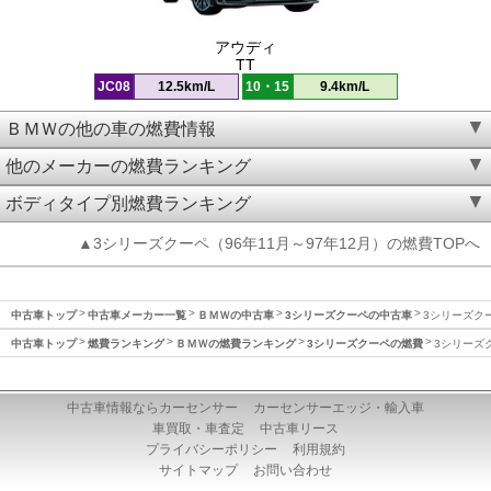
アウディ
TT
JC08
12.5km/L
10・15
9.4km/L
ＢＭＷの他の車の燃費情報
他のメーカーの燃費ランキング
ボディタイプ別燃費ランキング
▲3シリーズクーペ（96年11月～97年12月）の燃費TOPへ
中古車トップ
中古車メーカー一覧
ＢＭＷの中古車
3シリーズクーペの中古車
3シリーズクー
中古車トップ
燃費ランキング
ＢＭＷの燃費ランキング
3シリーズクーペの燃費
3シリーズク
中古車情報ならカーセンサー
カーセンサーエッジ・輸入車
車買取・車査定
中古車リース
プライバシーポリシー
利用規約
サイトマップ
お問い合わせ