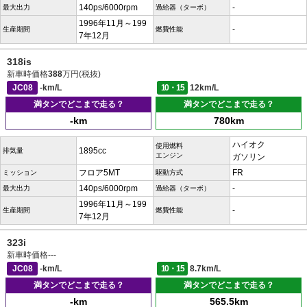
140ps/6000rpm
-
最大出力
過給器（ターボ）
1996年11月～199
-
生産期間
燃費性能
7年12月
318is
新車時価格
388
万円(税抜)
JC08
-km/L
10・15
12km/L
満タンでどこまで走る？
満タンでどこまで走る？
-km
780km
ハイオク
使用燃料
1895cc
排気量
エンジン
ガソリン
フロア5MT
FR
ミッション
駆動方式
140ps/6000rpm
-
最大出力
過給器（ターボ）
1996年11月～199
-
生産期間
燃費性能
7年12月
323i
新車時価格
---
JC08
-km/L
10・15
8.7km/L
満タンでどこまで走る？
満タンでどこまで走る？
-km
565.5km