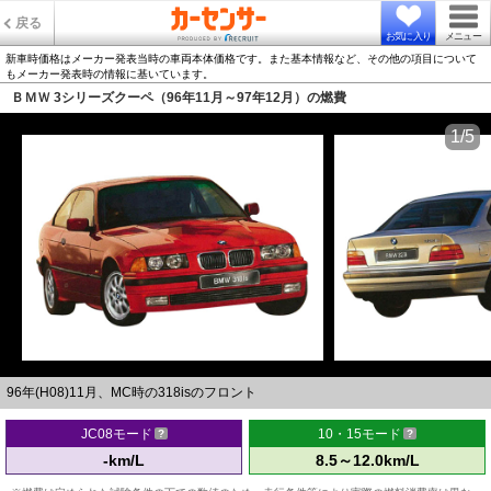
戻る
お気に入り
メニュー
新車時価格はメーカー発表当時の車両本体価格です。また基本情報など、その他の項目について
もメーカー発表時の情報に基いています。
ＢＭＷ 3シリーズクーペ（96年11月～97年12月）の燃費
1/5
96年(H08)11月、MC時の318isのフロント
JC08モード
10・15モード
-km/L
8.5～12.0km/L