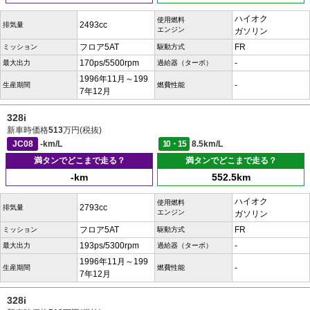
ハイオク
使用燃料
2493cc
排気量
エンジン
ガソリン
フロア5AT
FR
ミッション
駆動方式
170ps/5500rpm
-
最大出力
過給器（ターボ）
1996年11月～199
-
生産期間
燃費性能
7年12月
328i
新車時価格
513
万円(税抜)
JC08
-km/L
10・15
8.5km/L
満タンでどこまで走る？
満タンでどこまで走る？
-km
552.5km
ハイオク
使用燃料
2793cc
排気量
エンジン
ガソリン
フロア5AT
FR
ミッション
駆動方式
193ps/5300rpm
-
最大出力
過給器（ターボ）
1996年11月～199
-
生産期間
燃費性能
7年12月
328i