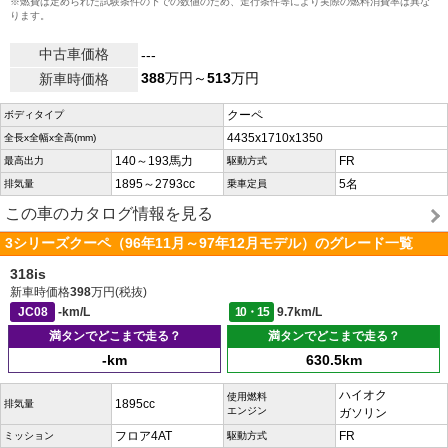
※燃費は定められた試験条件の下での数値のため、走行条件等により実際の燃料消費率は異な
ります。
中古車価格
---
388
万円～
513
万円
新車時価格
クーペ
ボディタイプ
4435x1710x1350
全長x全幅x全高(mm)
140～193馬力
FR
最高出力
駆動方式
1895～2793cc
5名
排気量
乗車定員
この車のカタログ情報を見る
3シリーズクーペ（96年11月～97年12月モデル）のグレード一覧
318is
新車時価格
398
万円(税抜)
JC08
-km/L
10・15
9.7km/L
満タンでどこまで走る？
満タンでどこまで走る？
-km
630.5km
ハイオク
使用燃料
1895cc
排気量
エンジン
ガソリン
フロア4AT
FR
ミッション
駆動方式