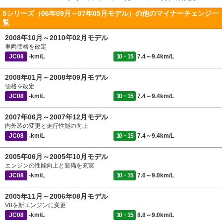
5シリーズ（06年09月～07年05月モデル）の他のマイナーチェンジ一
覧
2008年10月～2010年02月モデル
車両価格を改定
JC08
-km/L
10・15
7.4～9.4km/L
2008年01月～2008年09月モデル
価格を改定
JC08
-km/L
10・15
7.4～9.4km/L
2007年06月～2007年12月モデル
内外装の変更と走行性能の向上
JC08
-km/L
10・15
7.4～9.4km/L
2005年06月～2005年10月モデル
エンジンの性能向上と装備を充実
JC08
-km/L
10・15
7.6～9.0km/L
2005年11月～2006年08月モデル
V8を新エンジンに変更
JC08
-km/L
10・15
8.8～9.0km/L