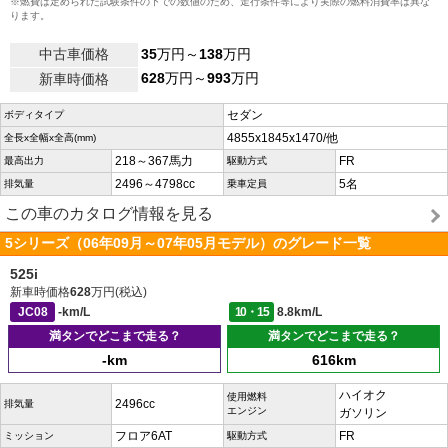
※燃費は定められた試験条件の下での数値のため、走行条件等により実際の燃料消費率は異な
ります。
中古車価格
35
万円～
138
万円
628
万円～
993
万円
新車時価格
セダン
ボディタイプ
4855x1845x1470/他
全長x全幅x全高(mm)
218～367馬力
FR
最高出力
駆動方式
2496～4798cc
5名
排気量
乗車定員
この車のカタログ情報を見る
5シリーズ（06年09月～07年05月モデル）のグレード一覧
525i
新車時価格
628
万円(税込)
JC08
-km/L
10・15
8.8km/L
満タンでどこまで走る？
満タンでどこまで走る？
-km
616km
ハイオク
使用燃料
2496cc
排気量
エンジン
ガソリン
フロア6AT
FR
ミッション
駆動方式