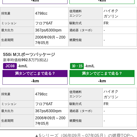
-km
-km
ハイオク
使用燃料
4798cc
排気量
エンジン
ガソリン
フロア6AT
FR
ミッション
駆動方式
367ps/6300rpm
-
最大出力
過給器（ターボ）
2006年09月～200
-
生産期間
燃費性能
7年05月
550i Mスポーツパッケージ
新車時価格
992.5
万円(税込)
JC08
-km/L
10・15
-km/L
満タンでどこまで走る？
満タンでどこまで走る？
-km
-km
ハイオク
使用燃料
4798cc
排気量
エンジン
ガソリン
フロア6AT
FR
ミッション
駆動方式
367ps/6300rpm
-
最大出力
過給器（ターボ）
2006年09月～200
-
生産期間
燃費性能
7年05月
▲5シリーズ（06年09月～07年05月）の燃費TOPへ