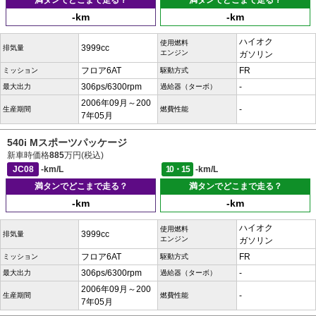
満タンでどこまで走る？
満タンでどこまで走る？
-km
-km
ハイオク
使用燃料
3999cc
排気量
エンジン
ガソリン
フロア6AT
FR
ミッション
駆動方式
306ps/6300rpm
-
最大出力
過給器（ターボ）
2006年09月～200
-
生産期間
燃費性能
7年05月
540i Mスポーツパッケージ
新車時価格
885
万円(税込)
JC08
-km/L
10・15
-km/L
満タンでどこまで走る？
満タンでどこまで走る？
-km
-km
ハイオク
使用燃料
3999cc
排気量
エンジン
ガソリン
フロア6AT
FR
ミッション
駆動方式
306ps/6300rpm
-
最大出力
過給器（ターボ）
2006年09月～200
-
生産期間
燃費性能
7年05月