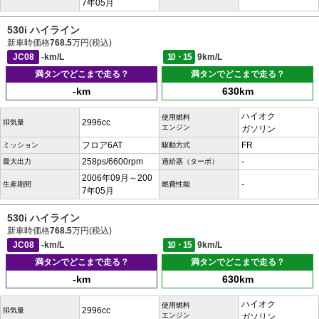
7年05月
530i ハイライン
新車時価格
768.5
万円(税込)
JC08
-km/L
10・15
9km/L
満タンでどこまで走る？
満タンでどこまで走る？
-km
630km
ハイオク
使用燃料
2996cc
排気量
エンジン
ガソリン
フロア6AT
FR
ミッション
駆動方式
258ps/6600rpm
-
最大出力
過給器（ターボ）
2006年09月～200
-
生産期間
燃費性能
7年05月
530i ハイライン
新車時価格
768.5
万円(税込)
JC08
-km/L
10・15
9km/L
満タンでどこまで走る？
満タンでどこまで走る？
-km
630km
ハイオク
使用燃料
2996cc
排気量
エンジン
ガソリン