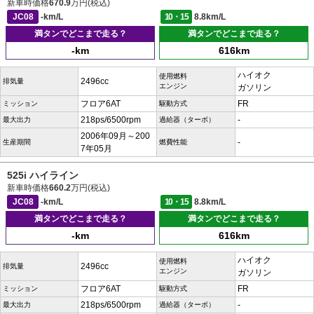
新車時価格
670.9
万円(税込)
JC08
-km/L
10・15
8.8km/L
満タンでどこまで走る？
満タンでどこまで走る？
-km
616km
ハイオク
使用燃料
2496cc
排気量
エンジン
ガソリン
フロア6AT
FR
ミッション
駆動方式
218ps/6500rpm
-
最大出力
過給器（ターボ）
2006年09月～200
-
生産期間
燃費性能
7年05月
525i ハイライン
新車時価格
660.2
万円(税込)
JC08
-km/L
10・15
8.8km/L
満タンでどこまで走る？
満タンでどこまで走る？
-km
616km
ハイオク
使用燃料
2496cc
排気量
エンジン
ガソリン
フロア6AT
FR
ミッション
駆動方式
218ps/6500rpm
-
最大出力
過給器（ターボ）