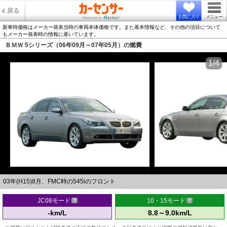
戻る
お気に入り
メニュー
新車時価格はメーカー発表当時の車両本体価格です。また基本情報など、その他の項目について
もメーカー発表時の情報に基いています。
ＢＭＷ 5シリーズ（06年09月～07年05月）の燃費
1/4
03年(H15)8月、FMC時の545iのフロント
JC08モード
10・15モード
-km/L
8.8～9.0km/L