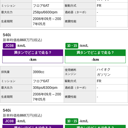
フロア6AT
FR
ミッション
駆動方式
258ps/6600rpm
-
最大出力
過給器（ターボ）
2006年09月～200
-
生産期間
燃費性能
7年05月
540i
新車時価格
860
万円(税込)
JC08
-km/L
10・15
-km/L
満タンでどこまで走る？
満タンでどこまで走る？
-km
-km
ハイオク
使用燃料
3999cc
排気量
エンジン
ガソリン
フロア6AT
FR
ミッション
駆動方式
306ps/6300rpm
-
最大出力
過給器（ターボ）
2006年09月～200
-
生産期間
燃費性能
7年05月
540i
新車時価格
860
万円(税込)
JC08
-km/L
10・15
-km/L