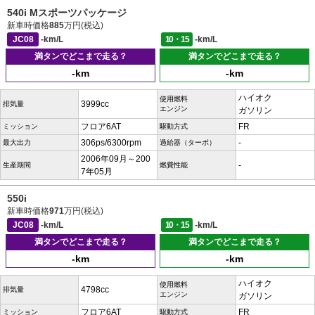
540i Mスポーツパッケージ
新車時価格
885
万円(税込)
JC08
-km/L
10・15
-km/L
満タンでどこまで走る？
満タンでどこまで走る？
-km
-km
ハイオク
使用燃料
3999cc
排気量
エンジン
ガソリン
フロア6AT
FR
ミッション
駆動方式
306ps/6300rpm
-
最大出力
過給器（ターボ）
2006年09月～200
-
生産期間
燃費性能
7年05月
550i
新車時価格
971
万円(税込)
JC08
-km/L
10・15
-km/L
満タンでどこまで走る？
満タンでどこまで走る？
-km
-km
ハイオク
使用燃料
4798cc
排気量
エンジン
ガソリン
フロア6AT
FR
ミッション
駆動方式