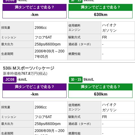
JC08
-km/L
10・15
9km/L
満タンでどこまで走る？
満タンでどこまで走る？
-km
630km
ハイオク
使用燃料
2996cc
排気量
エンジン
ガソリン
フロア6AT
FR
ミッション
駆動方式
258ps/6600rpm
-
最大出力
過給器（ターボ）
2006年09月～200
-
生産期間
燃費性能
7年05月
530i Mスポーツパッケージ
新車時価格
767.8
万円(税込)
JC08
-km/L
10・15
9km/L
満タンでどこまで走る？
満タンでどこまで走る？
-km
630km
ハイオク
使用燃料
2996cc
排気量
エンジン
ガソリン
フロア6AT
FR
ミッション
駆動方式
258ps/6600rpm
-
最大出力
過給器（ターボ）
2006年09月～200
-
生産期間
燃費性能