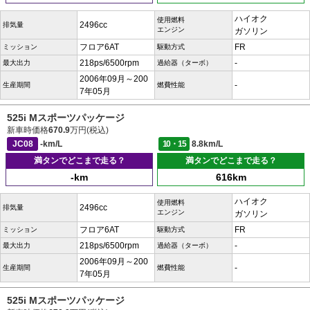
ハイオク
使用燃料
2496cc
排気量
エンジン
ガソリン
フロア6AT
FR
ミッション
駆動方式
218ps/6500rpm
-
最大出力
過給器（ターボ）
2006年09月～200
-
生産期間
燃費性能
7年05月
525i Mスポーツパッケージ
新車時価格
670.9
万円(税込)
JC08
-km/L
10・15
8.8km/L
満タンでどこまで走る？
満タンでどこまで走る？
-km
616km
ハイオク
使用燃料
2496cc
排気量
エンジン
ガソリン
フロア6AT
FR
ミッション
駆動方式
218ps/6500rpm
-
最大出力
過給器（ターボ）
2006年09月～200
-
生産期間
燃費性能
7年05月
525i Mスポーツパッケージ