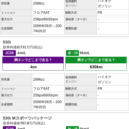
ハイオク
使用燃料
2996cc
排気量
エンジン
ガソリン
フロア6AT
FR
ミッション
駆動方式
258ps/6600rpm
-
最大出力
過給器（ターボ）
2006年09月～200
-
生産期間
燃費性能
7年05月
530i
新車時価格
731
万円(税込)
JC08
-km/L
10・15
9km/L
満タンでどこまで走る？
満タンでどこまで走る？
-km
630km
ハイオク
使用燃料
2996cc
排気量
エンジン
ガソリン
フロア6AT
FR
ミッション
駆動方式
258ps/6600rpm
-
最大出力
過給器（ターボ）
2006年09月～200
-
生産期間
燃費性能
7年05月
530i Mスポーツパッケージ
新車時価格
767.8
万円(税込)