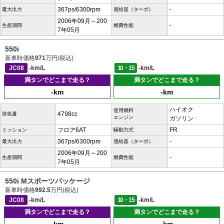
367ps/6300rpm
-
最大出力
過給器（ターボ）
2006年09月～200
-
生産期間
燃費性能
7年05月
550i
新車時価格
971
万円(税込)
JC08
-km/L
10・15
-km/L
満タンでどこまで走る？
満タンでどこまで走る？
-km
-km
ハイオク
使用燃料
4798cc
排気量
エンジン
ガソリン
フロア6AT
FR
ミッション
駆動方式
367ps/6300rpm
-
最大出力
過給器（ターボ）
2006年09月～200
-
生産期間
燃費性能
7年05月
550i Mスポーツパッケージ
新車時価格
992.5
万円(税込)
JC08
-km/L
10・15
-km/L
満タンでどこまで走る？
満タンでどこまで走る？