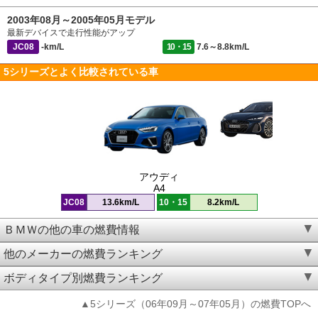
2003年08月～2005年05月モデル
最新デバイスで走行性能がアップ
JC08
-km/L
10・15
7.6～8.8km/L
5シリーズとよく比較されている車
アウディ
A4
JC08
13.6km/L
10・15
8.2km/L
ＢＭＷの他の車の燃費情報
他のメーカーの燃費ランキング
ボディタイプ別燃費ランキング
▲5シリーズ（06年09月～07年05月）の燃費TOPへ