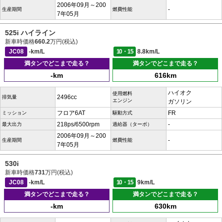
2006年09月～200
-
生産期間
燃費性能
7年05月
525i ハイライン
新車時価格
660.2
万円(税込)
JC08
-km/L
10・15
8.8km/L
満タンでどこまで走る？
満タンでどこまで走る？
-km
616km
ハイオク
使用燃料
2496cc
排気量
エンジン
ガソリン
フロア6AT
FR
ミッション
駆動方式
218ps/6500rpm
-
最大出力
過給器（ターボ）
2006年09月～200
-
生産期間
燃費性能
7年05月
530i
新車時価格
731
万円(税込)
JC08
-km/L
10・15
9km/L
満タンでどこまで走る？
満タンでどこまで走る？
-km
630km