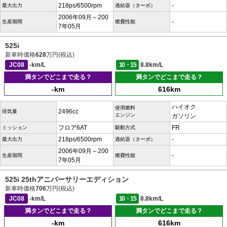
218ps/6500rpm
-
最大出力
過給器（ターボ）
2006年09月～200
-
生産期間
燃費性能
7年05月
525i
新車時価格
628
万円(税込)
JC08
-km/L
10・15
8.8km/L
満タンでどこまで走る？
満タンでどこまで走る？
-km
616km
ハイオク
使用燃料
2496cc
排気量
エンジン
ガソリン
フロア6AT
FR
ミッション
駆動方式
218ps/6500rpm
-
最大出力
過給器（ターボ）
2006年09月～200
-
生産期間
燃費性能
7年05月
525i 25thアニバーサリーエディション
新車時価格
706
万円(税込)
JC08
-km/L
10・15
8.8km/L
満タンでどこまで走る？
満タンでどこまで走る？
-km
616km