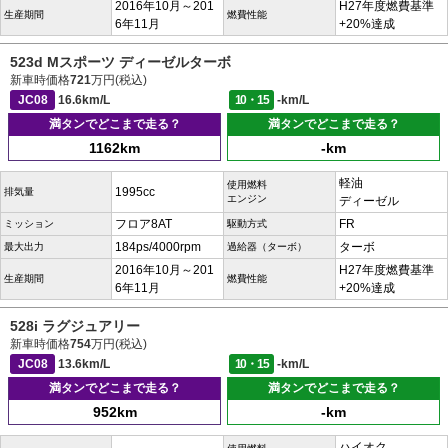
2016年10月～201
H27年度燃費基準
生産期間
燃費性能
6年11月
+20%達成
523d Mスポーツ ディーゼルターボ
新車時価格
721
万円(税込)
JC08
16.6km/L
10・15
-km/L
満タンでどこまで走る？
満タンでどこまで走る？
1162km
-km
軽油
使用燃料
1995cc
排気量
エンジン
ディーゼル
フロア8AT
FR
ミッション
駆動方式
184ps/4000rpm
ターボ
最大出力
過給器（ターボ）
2016年10月～201
H27年度燃費基準
生産期間
燃費性能
6年11月
+20%達成
528i ラグジュアリー
新車時価格
754
万円(税込)
JC08
13.6km/L
10・15
-km/L
満タンでどこまで走る？
満タンでどこまで走る？
952km
-km
ハイオク