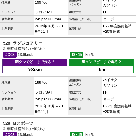
使用燃料
1997cc
排気量
エンジン
ガソリン
フロア8AT
FR
ミッション
駆動方式
245ps/5000rpm
ターボ
最大出力
過給器（ターボ）
2016年10月～201
H27年度燃費基準
生産期間
燃費性能
6年11月
+20%達成
528i ラグジュアリー
新車時価格
754
万円(税込)
JC08
13.6km/L
10・15
-km/L
満タンでどこまで走る？
満タンでどこまで走る？
952km
-km
ハイオク
使用燃料
1997cc
排気量
エンジン
ガソリン
フロア8AT
FR
ミッション
駆動方式
245ps/5000rpm
ターボ
最大出力
過給器（ターボ）
2016年10月～201
H27年度燃費基準
生産期間
燃費性能
6年11月
+20%達成
528i Mスポーツ
新車時価格
769
万円(税込)
JC08
13.6km/L
10・15
-km/L