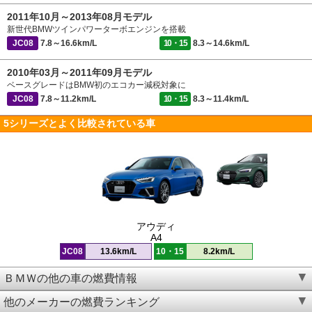
2011年10月～2013年08月モデル
新世代BMWツインパワーターボエンジンを搭載
JC08
7.8～16.6km/L
10・15
8.3～14.6km/L
2010年03月～2011年09月モデル
ベースグレードはBMW初のエコカー減税対象に
JC08
7.8～11.2km/L
10・15
8.3～11.4km/L
5シリーズとよく比較されている車
アウディ
A4
JC08
13.6km/L
10・15
8.2km/L
ＢＭＷの他の車の燃費情報
他のメーカーの燃費ランキング