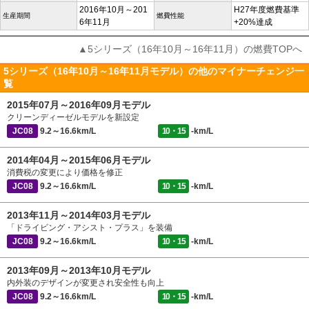
2016年10月～201
H27年度燃費基準
生産期間
燃費性能
6年11月
+20%達成
▲5シリーズ（16年10月～16年11月）の燃費TOPへ
5シリーズ（16年10月～16年11月モデル）の他のマイナーチェンジ一
覧
2015年07月～2016年09月モデル
クリーンディーゼルモデルを新設定
JC08
9.2～16.6km/L
10・15
-km/L
2014年04月～2015年06月モデル
消費税の変更により価格を修正
JC08
9.2～16.6km/L
10・15
-km/L
2013年11月～2014年03月モデル
「ドライビング・アシスト・プラス」を装備
JC08
9.2～16.6km/L
10・15
-km/L
2013年09月～2013年10月モデル
内外装のデザインが変更され安全性も向上
JC08
9.2～16.6km/L
10・15
-km/L