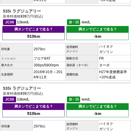
6年11月
+20%達成
535i ラグジュアリー
新車時価格
939
万円(税込)
JC08
13km/L
10・15
-km/L
満タンでどこまで走る？
満タンでどこまで走る？
910km
-km
ハイオク
使用燃料
2979cc
排気量
エンジン
ガソリン
フロア8AT
FR
ミッション
駆動方式
306ps/5800rpm
ターボ
最大出力
過給器（ターボ）
2016年10月～201
H27年度燃費基準
生産期間
燃費性能
6年11月
+10%達成
535i ラグジュアリー
新車時価格
939
万円(税込)
JC08
13km/L
10・15
-km/L
満タンでどこまで走る？
満タンでどこまで走る？
910km
-km
ハイオク
使用燃料
2979cc
排気量
エンジン
ガソリン