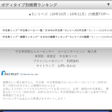
ボディタイプ別燃費ランキング
▲5シリーズ（16年10月～16年11月）の燃費TOPへ
中古車トップ
中古車メーカー一覧
ＢＭＷの中古車
5シリーズの中古車
5シリーズ(16年10
中古車トップ
燃費ランキング
ＢＭＷの燃費ランキング
5シリーズの燃費
5シリーズ(16年1
中古車情報ならカーセンサー
カーセンサーエッジ・輸入車
車買取・車査定
中古車リース
プライバシーポリシー
利用規約
サイトマップ
お問い合わせ
燃費のいい車を探すなら、中古車・中古車情報のカーセンサー！5シリーズ（16年10
月～16年11月モデル）の燃費が分かります。
お気に入りの5シリーズモデルやグレードを見つけたら、お得・納得の中古車探し。豊
富な5シリーズ（16年10月～16年11月モデル）中古車情報の中から様々な条件で中古
車検索ができます。
カーセンサーはあなたの車選びをサポートします！