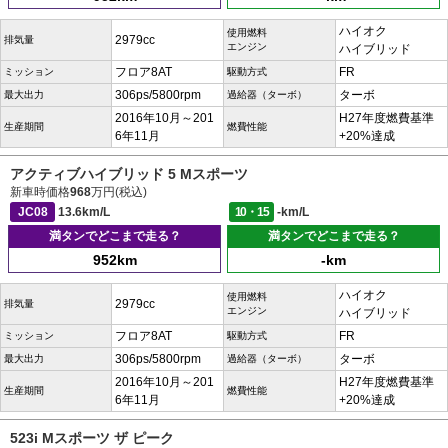
ハイオク
使用燃料
2979cc
排気量
エンジン
ハイブリッド
フロア8AT
FR
ミッション
駆動方式
306ps/5800rpm
ターボ
最大出力
過給器（ターボ）
2016年10月～201
H27年度燃費基準
生産期間
燃費性能
6年11月
+20%達成
アクティブハイブリッド 5 Mスポーツ
新車時価格
968
万円(税込)
JC08
13.6km/L
10・15
-km/L
満タンでどこまで走る？
満タンでどこまで走る？
952km
-km
ハイオク
使用燃料
2979cc
排気量
エンジン
ハイブリッド
フロア8AT
FR
ミッション
駆動方式
306ps/5800rpm
ターボ
最大出力
過給器（ターボ）
2016年10月～201
H27年度燃費基準
生産期間
燃費性能
6年11月
+20%達成
523i Mスポーツ ザ ピーク