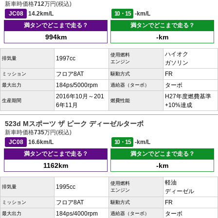
新車時価格
712
万円(税込)
JC08
14.2km/L
10・15
-km/L
満タンでどこまで走る？
満タンでどこまで走る？
994km
-km
ハイオク
使用燃料
1997cc
排気量
エンジン
ガソリン
フロア8AT
FR
ミッション
駆動方式
184ps/5000rpm
ターボ
最大出力
過給器（ターボ）
2016年10月～201
H27年度燃費基準
生産期間
燃費性能
6年11月
+10%達成
523d Mスポーツ ザ ピーク ディーゼルターボ
新車時価格
735
万円(税込)
JC08
16.6km/L
10・15
-km/L
満タンでどこまで走る？
満タンでどこまで走る？
1162km
-km
軽油
使用燃料
1995cc
排気量
エンジン
ディーゼル
フロア8AT
FR
ミッション
駆動方式
184ps/4000rpm
ターボ
最大出力
過給器（ターボ）