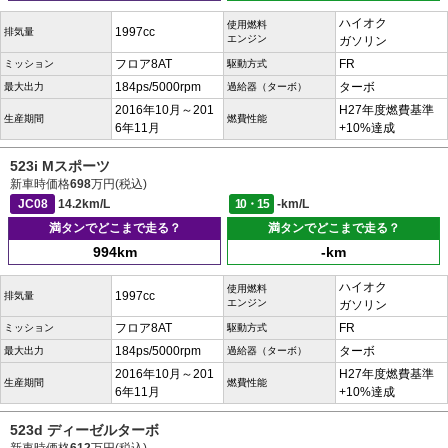
ハイオク
使用燃料
1997cc
排気量
エンジン
ガソリン
フロア8AT
FR
ミッション
駆動方式
184ps/5000rpm
ターボ
最大出力
過給器（ターボ）
2016年10月～201
H27年度燃費基準
生産期間
燃費性能
6年11月
+10%達成
523i Mスポーツ
新車時価格
698
万円(税込)
JC08
14.2km/L
10・15
-km/L
満タンでどこまで走る？
満タンでどこまで走る？
994km
-km
ハイオク
使用燃料
1997cc
排気量
エンジン
ガソリン
フロア8AT
FR
ミッション
駆動方式
184ps/5000rpm
ターボ
最大出力
過給器（ターボ）
2016年10月～201
H27年度燃費基準
生産期間
燃費性能
6年11月
+10%達成
523d ディーゼルターボ