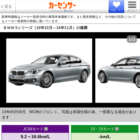
戻る
お気に入り
メニュー
新車時価格はメーカー発表当時の車両本体価格です。また基本情報など、その他の項目について
もメーカー発表時の情報に基いています。
ＢＭＷ 5シリーズ（16年10月～16年11月）の燃費
1/3
13年(H25)9月、MC時のフロント。写真は本国仕様の為、一部異なる場合があり
ます
JC08モード
10・15モード
9.2～16.6km/L
-km/L