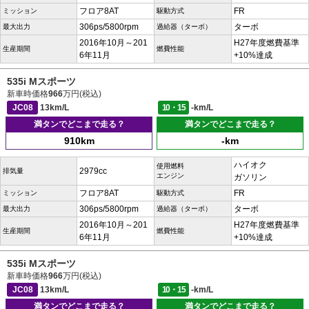
フロア8AT
FR
ミッション
駆動方式
306ps/5800rpm
ターボ
最大出力
過給器（ターボ）
2016年10月～201
H27年度燃費基準
生産期間
燃費性能
6年11月
+10%達成
535i Mスポーツ
新車時価格
966
万円(税込)
JC08
13km/L
10・15
-km/L
満タンでどこまで走る？
満タンでどこまで走る？
910km
-km
ハイオク
使用燃料
2979cc
排気量
エンジン
ガソリン
フロア8AT
FR
ミッション
駆動方式
306ps/5800rpm
ターボ
最大出力
過給器（ターボ）
2016年10月～201
H27年度燃費基準
生産期間
燃費性能
6年11月
+10%達成
535i Mスポーツ
新車時価格
966
万円(税込)
JC08
13km/L
10・15
-km/L
満タンでどこまで走る？
満タンでどこまで走る？