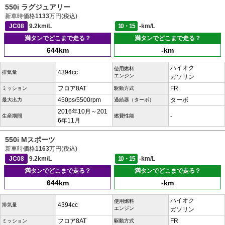
550i ラグジュアリー
新車時価格
1133
万円(税込)
JC08
9.2km/L
10・15
-km/L
満タンでどこまで走る？
満タンでどこまで走る？
644km
-km
ハイオク
使用燃料
4394cc
排気量
エンジン
ガソリン
フロア8AT
FR
ミッション
駆動方式
450ps/5500rpm
ターボ
最大出力
過給器（ターボ）
2016年10月～201
-
生産期間
燃費性能
6年11月
550i Mスポーツ
新車時価格
1163
万円(税込)
JC08
9.2km/L
10・15
-km/L
満タンでどこまで走る？
満タンでどこまで走る？
644km
-km
ハイオク
使用燃料
4394cc
排気量
エンジン
ガソリン
フロア8AT
FR
ミッション
駆動方式