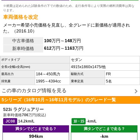
※燃費は定められた試験条件の下での数値のため、走行条件等により実際の燃料消費率は異な
ります。
車両価格を改定
メーカー希望小売価格を見直し、全グレードに新価格が適用され
た。（2016.10）
中古車価格
100
万円～
148
万円
612
万円～
1163
万円
新車時価格
セダン
ボディタイプ
4915x1860x1475/他
全長x全幅x全高(mm)
184～450馬力
FR
最高出力
駆動方式
1995～4394cc
5名
排気量
乗車定員
この車のカタログ情報を見る
5シリーズ（16年10月～16年11月モデル）のグレード一覧
523i ラグジュアリー
新車時価格
706
万円(税込)
JC08
14.2km/L
10・15
-km/L
満タンでどこまで走る？
満タンでどこまで走る？
994km
-km