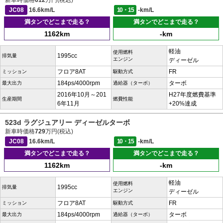
新車時価格
612
万円(税込)
JC08
16.6km/L
10・15
-km/L
満タンでどこまで走る？
満タンでどこまで走る？
1162km
-km
軽油
使用燃料
1995cc
排気量
エンジン
ディーゼル
フロア8AT
FR
ミッション
駆動方式
184ps/4000rpm
ターボ
最大出力
過給器（ターボ）
2016年10月～201
H27年度燃費基準
生産期間
燃費性能
6年11月
+20%達成
523d ラグジュアリー ディーゼルターボ
新車時価格
729
万円(税込)
JC08
16.6km/L
10・15
-km/L
満タンでどこまで走る？
満タンでどこまで走る？
1162km
-km
軽油
使用燃料
1995cc
排気量
エンジン
ディーゼル
フロア8AT
FR
ミッション
駆動方式
184ps/4000rpm
ターボ
最大出力
過給器（ターボ）