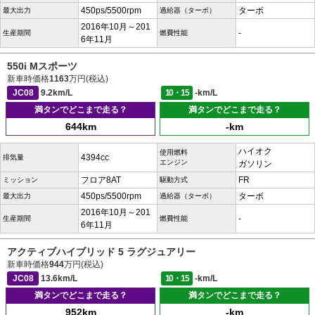
450ps/5500rpm
ターボ
最大出力
過給器（ターボ）
2016年10月～201
-
生産期間
燃費性能
6年11月
550i Mスポーツ
新車時価格
1163
万円(税込)
JC08
9.2km/L
10・15
-km/L
満タンでどこまで走る？
満タンでどこまで走る？
644km
-km
ハイオク
使用燃料
4394cc
排気量
エンジン
ガソリン
フロア8AT
FR
ミッション
駆動方式
450ps/5500rpm
ターボ
最大出力
過給器（ターボ）
2016年10月～201
-
生産期間
燃費性能
6年11月
アクティブハイブリッド 5 ラグジュアリー
新車時価格
944
万円(税込)
JC08
13.6km/L
10・15
-km/L
満タンでどこまで走る？
満タンでどこまで走る？
952km
-km