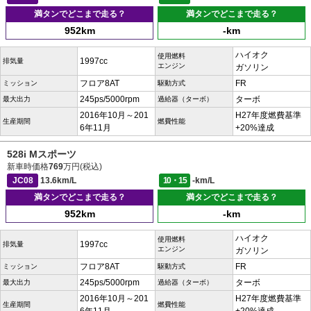
満タンでどこまで走る？
満タンでどこまで走る？
952km
-km
ハイオク
使用燃料
1997cc
排気量
エンジン
ガソリン
フロア8AT
FR
ミッション
駆動方式
245ps/5000rpm
ターボ
最大出力
過給器（ターボ）
2016年10月～201
H27年度燃費基準
生産期間
燃費性能
6年11月
+20%達成
528i Mスポーツ
新車時価格
769
万円(税込)
JC08
13.6km/L
10・15
-km/L
満タンでどこまで走る？
満タンでどこまで走る？
952km
-km
ハイオク
使用燃料
1997cc
排気量
エンジン
ガソリン
フロア8AT
FR
ミッション
駆動方式
245ps/5000rpm
ターボ
最大出力
過給器（ターボ）
2016年10月～201
H27年度燃費基準
生産期間
燃費性能