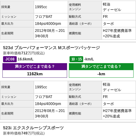
軽油
使用燃料
1995cc
排気量
エンジン
ディーゼル
フロア8AT
FR
ミッション
駆動方式
184ps/4000rpm
ターボ
最大出力
過給器（ターボ）
2012年08月～201
H27年度燃費基準
生産期間
燃費性能
3年08月
+20%達成
523d ブルーパフォーマンス Mスポーツパッケージ
新車時価格
712
万円(税込)
JC08
16.6km/L
10・15
-km/L
満タンでどこまで走る？
満タンでどこまで走る？
1162km
-km
軽油
使用燃料
1995cc
排気量
エンジン
ディーゼル
フロア8AT
FR
ミッション
駆動方式
184ps/4000rpm
ターボ
最大出力
過給器（ターボ）
2012年08月～201
H27年度燃費基準
生産期間
燃費性能
3年08月
+20%達成
523i エクスクルーシブスポーツ
新車時価格
749
万円(税込)