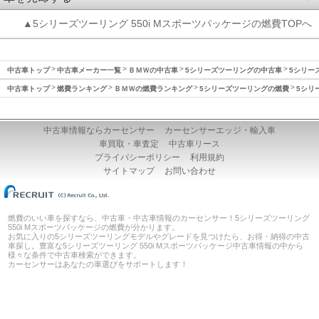
▲5シリーズツーリング 550i Mスポーツパッケージの燃費TOPへ
中古車トップ
中古車メーカー一覧
ＢＭＷの中古車
5シリーズツーリングの中古車
5シリーズ
中古車トップ
燃費ランキング
ＢＭＷの燃費ランキング
5シリーズツーリングの燃費
5シリ
中古車情報ならカーセンサー
カーセンサーエッジ・輸入車
車買取・車査定
中古車リース
プライバシーポリシー
利用規約
サイトマップ
お問い合わせ
燃費のいい車を探すなら、中古車・中古車情報のカーセンサー！5シリーズツーリング
550i Mスポーツパッケージの燃費が分かります。
お気に入りの5シリーズツーリングモデルやグレードを見つけたら、お得・納得の中古
車探し。豊富な5シリーズツーリング 550i Mスポーツパッケージ中古車情報の中から
様々な条件で中古車検索ができます。
カーセンサーはあなたの車選びをサポートします！