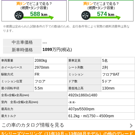
満タン
でどこまで走る？
満タン
でどこまで走る？
（燃費×タンク容量）
（燃費×タンク容量）
588
574
km
km
※燃費は定められた試験条件の下での数値のため、走行条件等により実際の燃料消費率は異な
ります。
中古車価格
---
1099
万円(税込)
新車時価格
2080kg
5名
車両重量
乗車定員
2970mm
2列
ホイールベース
シート列数
FR
フロア8AT
駆動方式
ミッション
フロア
5ドア
ミッション位置
ドア数
5.5m
130mm
最小回転半径
最低地上高
4920x1860x1480
全長x全幅x全高(mm)
-x-x-
室内 全長x全幅x全高(mm)
407ps/5500rpm
最高出力
61.2kg・m/1750～4500rpm
最大トルク
この車のカタログ情報を見る
5シリーズツーリング（11年10月～13年08月モデル）の他のグレード