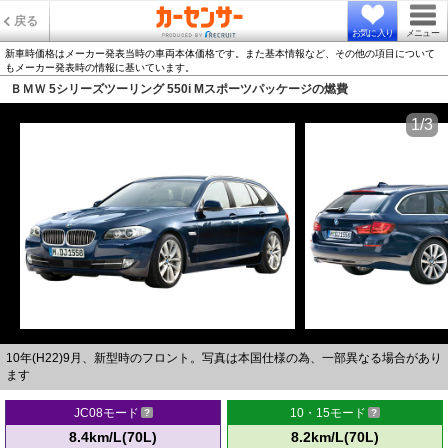
戻る
お気に入り
メニュー
新車時価格はメーカー発表当時の車両本体価格です。また基本情報など、その他の項目について
もメーカー発表時の情報に基いています。
ＢＭＷ 5シリーズツーリング 550i Mスポーツパッケージの燃費
1/3
10年(H22)9月、新型時のフロント。写真は本国仕様の為、一部異なる場合があり
ます
JC08モード
10・15モード
8.4km/L(70L)
8.2km/L(70L)