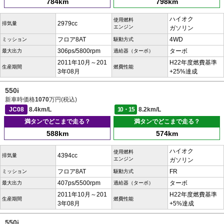
784km
798km
ハイオク
使用燃料
2979cc
排気量
エンジン
ガソリン
フロア8AT
4WD
ミッション
駆動方式
306ps/5800rpm
ターボ
最大出力
過給器（ターボ）
2011年10月～201
H22年度燃費基準
生産期間
燃費性能
3年08月
+25%達成
550i
新車時価格
1070
万円(税込)
JC08
8.4km/L
10・15
8.2km/L
満タンでどこまで走る？
満タンでどこまで走る？
588km
574km
ハイオク
使用燃料
4394cc
排気量
エンジン
ガソリン
フロア8AT
FR
ミッション
駆動方式
407ps/5500rpm
ターボ
最大出力
過給器（ターボ）
2011年10月～201
H22年度燃費基準
生産期間
燃費性能
3年08月
+5%達成
550i