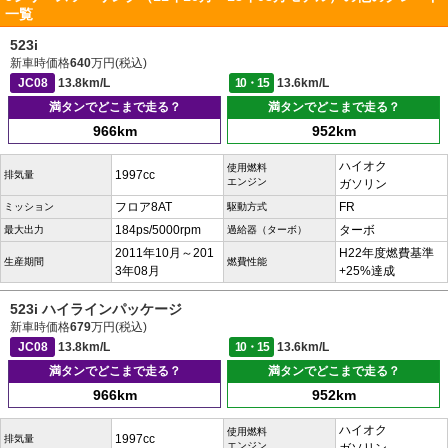
一覧
523i
新車時価格
640
万円(税込)
JC08
13.8km/L
10・15
13.6km/L
満タンでどこまで走る？
満タンでどこまで走る？
966km
952km
ハイオク
使用燃料
1997cc
排気量
エンジン
ガソリン
フロア8AT
FR
ミッション
駆動方式
184ps/5000rpm
ターボ
最大出力
過給器（ターボ）
2011年10月～201
H22年度燃費基準
生産期間
燃費性能
3年08月
+25%達成
523i ハイラインパッケージ
新車時価格
679
万円(税込)
JC08
13.8km/L
10・15
13.6km/L
満タンでどこまで走る？
満タンでどこまで走る？
966km
952km
ハイオク
使用燃料
1997cc
排気量
エンジン