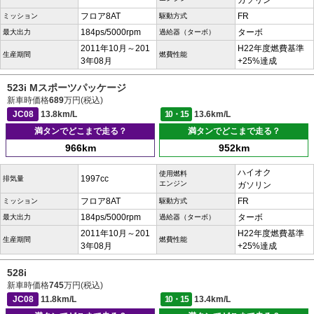
ガソリン
フロア8AT
FR
ミッション
駆動方式
184ps/5000rpm
ターボ
最大出力
過給器（ターボ）
2011年10月～201
H22年度燃費基準
生産期間
燃費性能
3年08月
+25%達成
523i Mスポーツパッケージ
新車時価格
689
万円(税込)
JC08
13.8km/L
10・15
13.6km/L
満タンでどこまで走る？
満タンでどこまで走る？
966km
952km
ハイオク
使用燃料
1997cc
排気量
エンジン
ガソリン
フロア8AT
FR
ミッション
駆動方式
184ps/5000rpm
ターボ
最大出力
過給器（ターボ）
2011年10月～201
H22年度燃費基準
生産期間
燃費性能
3年08月
+25%達成
528i
新車時価格
745
万円(税込)
JC08
11.8km/L
10・15
13.4km/L