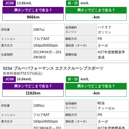
JC08
13.8km/L
10・15
-km/L
満タンでどこまで走る？
満タンでどこまで走る？
966km
-km
ハイオク
使用燃料
1997cc
排気量
エンジン
ガソリン
フロア8AT
FR
ミッション
駆動方式
184ps/5000rpm
ターボ
最大出力
過給器（ターボ）
2013年04月～201
H27年度燃費基準
生産期間
燃費性能
3年08月
達成
523d ブルーパフォーマンス エクスクルーシブスポーツ
新車時価格
772
万円(税込)
JC08
16.6km/L
10・15
-km/L
満タンでどこまで走る？
満タンでどこまで走る？
1162km
-km
軽油
使用燃料
1995cc
排気量
エンジン
ディーゼル
フロア8AT
FR
ミッション
駆動方式
184ps/4000rpm
ターボ
最大出力
過給器（ターボ）
2013年04月～201
H27年度燃費基準