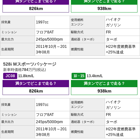
満タンでどこまで走る？
満タンでどこまで走る？
826km
938km
ハイオク
使用燃料
1997cc
排気量
エンジン
ガソリン
フロア8AT
FR
ミッション
駆動方式
245ps/5000rpm
ターボ
最大出力
過給器（ターボ）
2011年10月～201
H22年度燃費基準
生産期間
燃費性能
3年08月
+25%達成
528i Mスポーツパッケージ
新車時価格
784
万円(税込)
JC08
11.8km/L
10・15
13.4km/L
満タンでどこまで走る？
満タンでどこまで走る？
826km
938km
ハイオク
使用燃料
1997cc
排気量
エンジン
ガソリン
フロア8AT
FR
ミッション
駆動方式
245ps/5000rpm
ターボ
最大出力
過給器（ターボ）
2011年10月～201
H22年度燃費基準
生産期間
燃費性能
3年08月
+25%達成