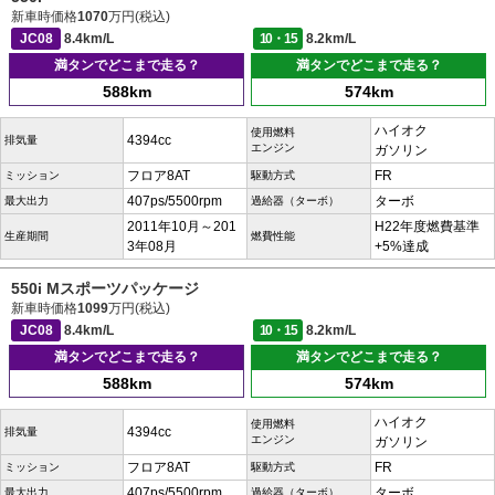
新車時価格
1070
万円(税込)
JC08
8.4km/L
10・15
8.2km/L
満タンでどこまで走る？
満タンでどこまで走る？
588km
574km
ハイオク
使用燃料
4394cc
排気量
エンジン
ガソリン
フロア8AT
FR
ミッション
駆動方式
407ps/5500rpm
ターボ
最大出力
過給器（ターボ）
2011年10月～201
H22年度燃費基準
生産期間
燃費性能
3年08月
+5%達成
550i Mスポーツパッケージ
新車時価格
1099
万円(税込)
JC08
8.4km/L
10・15
8.2km/L
満タンでどこまで走る？
満タンでどこまで走る？
588km
574km
ハイオク
使用燃料
4394cc
排気量
エンジン
ガソリン
フロア8AT
FR
ミッション
駆動方式
407ps/5500rpm
ターボ
最大出力
過給器（ターボ）