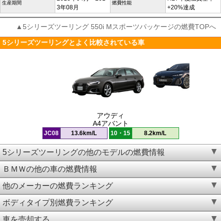
生産期間
燃費性能
3年08月
+20%達成
▲5シリーズツーリング 550i Mスポーツパッケージの燃費TOPへ
5シリーズツーリングとよく比較されている車
アウディ
A4アバント
JC08
13.6km/L
10・15
8.2km/L
5シリーズツーリングの他のモデルの燃費情報
ＢＭＷの他の車の燃費情報
他のメーカーの燃費ランキング
ボディタイプ別燃費ランキング
車を売却する