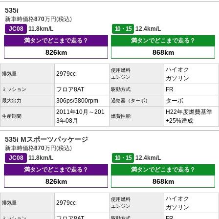
535i
新車時価格
870
万円(税込)
JC08
11.8km/L
10・15
12.4km/L
満タンでどこまで走る？
満タンでどこまで走る？
826km
868km
ハイオク
使用燃料
2979cc
排気量
エンジン
ガソリン
フロア8AT
FR
ミッション
駆動方式
306ps/5800rpm
ターボ
最大出力
過給器（ターボ）
2011年10月～201
H22年度燃費基準
生産期間
燃費性能
3年08月
+25%達成
535i Mスポーツパッケージ
新車時価格
870
万円(税込)
JC08
11.8km/L
10・15
12.4km/L
満タンでどこまで走る？
満タンでどこまで走る？
826km
868km
ハイオク
使用燃料
2979cc
排気量
エンジン
ガソリン
フロア8AT
FR
ミッション
駆動方式