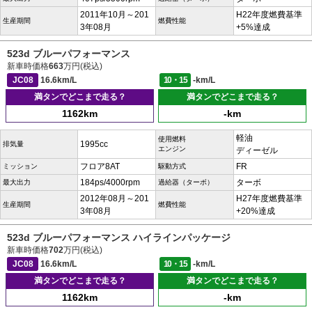
2011年10月～201
H22年度燃費基準
生産期間
燃費性能
3年08月
+5%達成
523d ブルーパフォーマンス
新車時価格
663
万円(税込)
JC08
16.6km/L
10・15
-km/L
満タンでどこまで走る？
満タンでどこまで走る？
1162km
-km
軽油
使用燃料
1995cc
排気量
エンジン
ディーゼル
フロア8AT
FR
ミッション
駆動方式
184ps/4000rpm
ターボ
最大出力
過給器（ターボ）
2012年08月～201
H27年度燃費基準
生産期間
燃費性能
3年08月
+20%達成
523d ブルーパフォーマンス ハイラインパッケージ
新車時価格
702
万円(税込)
JC08
16.6km/L
10・15
-km/L
満タンでどこまで走る？
満タンでどこまで走る？
1162km
-km