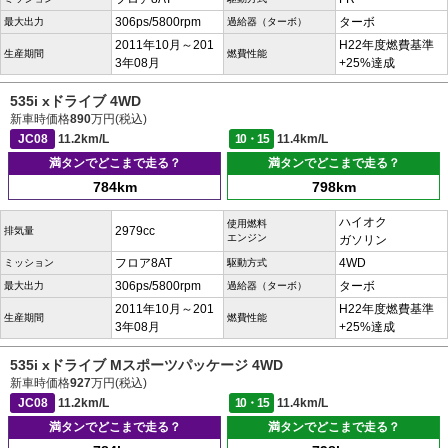
306ps/5800rpm
ターボ
最大出力
過給器（ターボ）
2011年10月～201
H22年度燃費基準
生産期間
燃費性能
3年08月
+25%達成
535i xドライブ 4WD
新車時価格
890
万円(税込)
JC08
11.2km/L
10・15
11.4km/L
満タンでどこまで走る？
満タンでどこまで走る？
784km
798km
ハイオク
使用燃料
2979cc
排気量
エンジン
ガソリン
フロア8AT
4WD
ミッション
駆動方式
306ps/5800rpm
ターボ
最大出力
過給器（ターボ）
2011年10月～201
H22年度燃費基準
生産期間
燃費性能
3年08月
+25%達成
535i xドライブ Mスポーツパッケージ 4WD
新車時価格
927
万円(税込)
JC08
11.2km/L
10・15
11.4km/L
満タンでどこまで走る？
満タンでどこまで走る？