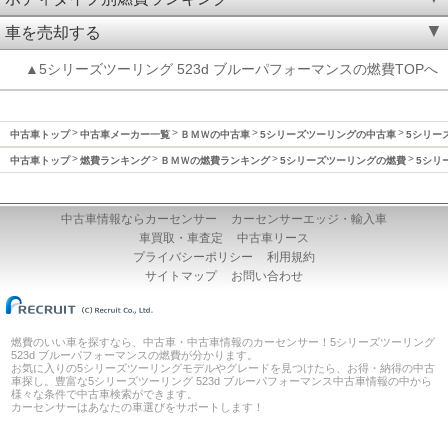
車を売却する
▲5シリーズツーリング 523d ブルーパフォーマンスの燃費TOPへ
中古車トップ
中古車メーカー一覧
ＢＭＷの中古車
5シリーズツーリングの中古車
5シリーズ
中古車トップ
燃費ランキング
ＢＭＷの燃費ランキング
5シリーズツーリングの燃費
5シリ
中古車情報ならカーセンサー
カーセンサーエッジ・輸入車
車買取・車査定
中古車リース
プライバシーポリシー
利用規約
サイトマップ
お問い合わせ
燃費のいい車を探すなら、中古車・中古車情報のカーセンサー！5シリーズツーリング
523d ブルーパフォーマンスの燃費が分かります。
お気に入りの5シリーズツーリングモデルやグレードを見つけたら、お得・納得の中古
車探し。豊富な5シリーズツーリング 523d ブルーパフォーマンス中古車情報の中から
様々な条件で中古車検索ができます。
カーセンサーはあなたの車選びをサポートします！