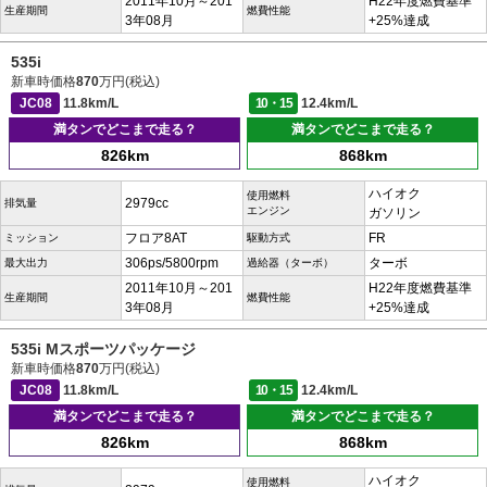
2011年10月～201
H22年度燃費基準
生産期間
燃費性能
3年08月
+25%達成
535i
新車時価格
870
万円(税込)
JC08
11.8km/L
10・15
12.4km/L
満タンでどこまで走る？
満タンでどこまで走る？
826km
868km
ハイオク
使用燃料
2979cc
排気量
エンジン
ガソリン
フロア8AT
FR
ミッション
駆動方式
306ps/5800rpm
ターボ
最大出力
過給器（ターボ）
2011年10月～201
H22年度燃費基準
生産期間
燃費性能
3年08月
+25%達成
535i Mスポーツパッケージ
新車時価格
870
万円(税込)
JC08
11.8km/L
10・15
12.4km/L
満タンでどこまで走る？
満タンでどこまで走る？
826km
868km
ハイオク
使用燃料