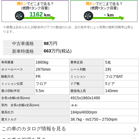
満タン
でどこまで走る？
満タン
でどこまで走る？
（燃費×タンク容量）
（燃費×タンク容量）
1162
-
km
km
※燃費は定められた試験条件の下での数値のため、走行条件等により実際の燃料消費率は異な
ります。
中古車価格
98
万円
663
万円(税込)
新車時価格
1860kg
5名
車両重量
乗車定員
2970mm
2列
ホイールベース
シート列数
FR
フロア8AT
駆動方式
ミッション
フロア
5ドア
ミッション位置
ドア数
5.5m
140mm
最小回転半径
最低地上高
4915x1860x1490
全長x全幅x全高(mm)
-x-x-
室内 全長x全幅x全高(mm)
184ps/4000rpm
最高出力
38.7kg・m/1750～2750rpm
最大トルク
この車のカタログ情報を見る