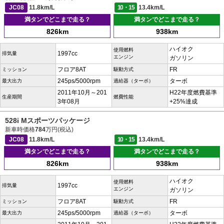
JC08
11.8km/L
10・15
13.4km/L
満タンでどこまで走る？
満タンでどこまで走る？
826km
938km
ハイオク
使用燃料
1997cc
排気量
エンジン
ガソリン
フロア8AT
FR
ミッション
駆動方式
245ps/5000rpm
ターボ
最大出力
過給器（ターボ）
2011年10月～201
H22年度燃費基準
生産期間
燃費性能
3年08月
+25%達成
528i Mスポーツパッケージ
新車時価格
784
万円(税込)
JC08
11.8km/L
10・15
13.4km/L
満タンでどこまで走る？
満タンでどこまで走る？
826km
938km
ハイオク
使用燃料
1997cc
排気量
エンジン
ガソリン
フロア8AT
FR
ミッション
駆動方式
245ps/5000rpm
ターボ
最大出力
過給器（ターボ）