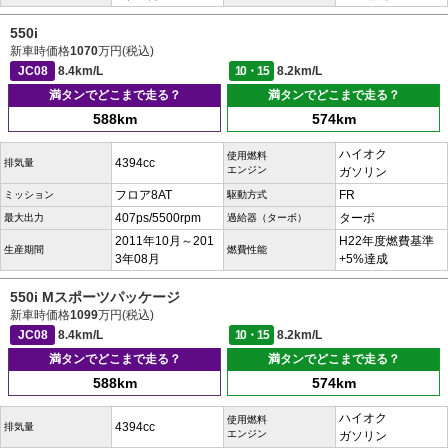
550i
新車時価格
1070
万円(税込)
JC08
8.4km/L
10・15
8.2km/L
満タンでどこまで走る？
満タンでどこまで走る？
588km
574km
ハイオク
使用燃料
4394cc
排気量
エンジン
ガソリン
フロア8AT
FR
ミッション
駆動方式
407ps/5500rpm
ターボ
最大出力
過給器（ターボ）
2011年10月～201
H22年度燃費基準
生産期間
燃費性能
3年08月
+5%達成
550i Mスポーツパッケージ
新車時価格
1099
万円(税込)
JC08
8.4km/L
10・15
8.2km/L
満タンでどこまで走る？
満タンでどこまで走る？
588km
574km
ハイオク
使用燃料
4394cc
排気量
エンジン
ガソリン