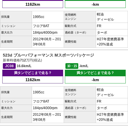
1162km
-km
軽油
使用燃料
1995cc
排気量
エンジン
ディーゼル
フロア8AT
FR
ミッション
駆動方式
184ps/4000rpm
ターボ
最大出力
過給器（ターボ）
2012年08月～201
H27年度燃費基準
生産期間
燃費性能
3年08月
+20%達成
523d ブルーパフォーマンス Mスポーツパッケージ
新車時価格
712
万円(税込)
JC08
16.6km/L
10・15
-km/L
満タンでどこまで走る？
満タンでどこまで走る？
1162km
-km
軽油
使用燃料
1995cc
排気量
エンジン
ディーゼル
フロア8AT
FR
ミッション
駆動方式
184ps/4000rpm
ターボ
最大出力
過給器（ターボ）
2012年08月～201
H27年度燃費基準
生産期間
燃費性能
3年08月
+20%達成