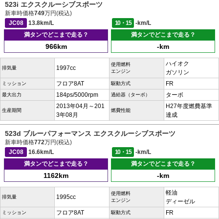
523i エクスクルーシブスポーツ
新車時価格
749
万円(税込)
JC08
13.8km/L
10・15
-km/L
満タンでどこまで走る？
満タンでどこまで走る？
966km
-km
ハイオク
使用燃料
1997cc
排気量
エンジン
ガソリン
フロア8AT
FR
ミッション
駆動方式
184ps/5000rpm
ターボ
最大出力
過給器（ターボ）
2013年04月～201
H27年度燃費基準
生産期間
燃費性能
3年08月
達成
523d ブルーパフォーマンス エクスクルーシブスポーツ
新車時価格
772
万円(税込)
JC08
16.6km/L
10・15
-km/L
満タンでどこまで走る？
満タンでどこまで走る？
1162km
-km
軽油
使用燃料
1995cc
排気量
エンジン
ディーゼル
フロア8AT
FR
ミッション
駆動方式