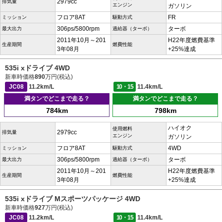
2979cc
排気量
エンジン
ガソリン
フロア8AT
FR
ミッション
駆動方式
306ps/5800rpm
ターボ
最大出力
過給器（ターボ）
2011年10月～201
H22年度燃費基準
生産期間
燃費性能
3年08月
+25%達成
535i xドライブ 4WD
新車時価格
890
万円(税込)
JC08
11.2km/L
10・15
11.4km/L
満タンでどこまで走る？
満タンでどこまで走る？
784km
798km
ハイオク
使用燃料
2979cc
排気量
エンジン
ガソリン
フロア8AT
4WD
ミッション
駆動方式
306ps/5800rpm
ターボ
最大出力
過給器（ターボ）
2011年10月～201
H22年度燃費基準
生産期間
燃費性能
3年08月
+25%達成
535i xドライブ Mスポーツパッケージ 4WD
新車時価格
927
万円(税込)
JC08
11.2km/L
10・15
11.4km/L