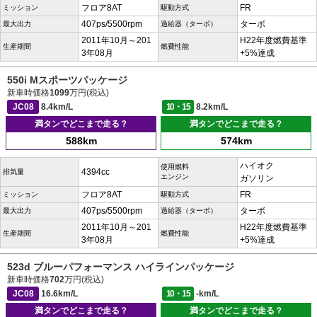
フロア8AT
FR
ミッション
駆動方式
407ps/5500rpm
ターボ
最大出力
過給器（ターボ）
2011年10月～201
H22年度燃費基準
生産期間
燃費性能
3年08月
+5%達成
550i Mスポーツパッケージ
新車時価格
1099
万円(税込)
JC08
8.4km/L
10・15
8.2km/L
満タンでどこまで走る？
満タンでどこまで走る？
588km
574km
ハイオク
使用燃料
4394cc
排気量
エンジン
ガソリン
フロア8AT
FR
ミッション
駆動方式
407ps/5500rpm
ターボ
最大出力
過給器（ターボ）
2011年10月～201
H22年度燃費基準
生産期間
燃費性能
3年08月
+5%達成
523d ブルーパフォーマンス ハイラインパッケージ
新車時価格
702
万円(税込)
JC08
16.6km/L
10・15
-km/L
満タンでどこまで走る？
満タンでどこまで走る？