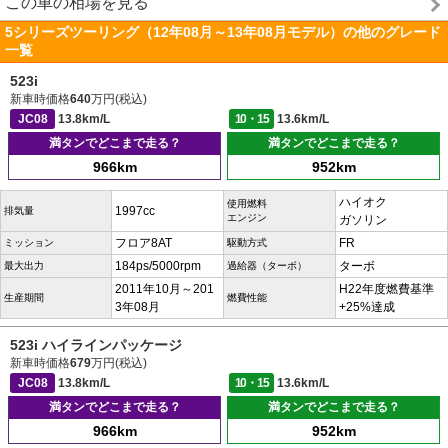
この車の相場を見る
5シリーズツーリング（12年08月～13年08月モデル）の他のグレード
一覧
523i
新車時価格
640
万円(税込)
JC08
13.8km/L
10・15
13.6km/L
満タンでどこまで走る？
満タンでどこまで走る？
966km
952km
ハイオク
使用燃料
1997cc
排気量
エンジン
ガソリン
フロア8AT
FR
ミッション
駆動方式
184ps/5000rpm
ターボ
最大出力
過給器（ターボ）
2011年10月～201
H22年度燃費基準
生産期間
燃費性能
3年08月
+25%達成
523i ハイラインパッケージ
新車時価格
679
万円(税込)
JC08
13.8km/L
10・15
13.6km/L
満タンでどこまで走る？
満タンでどこまで走る？
966km
952km