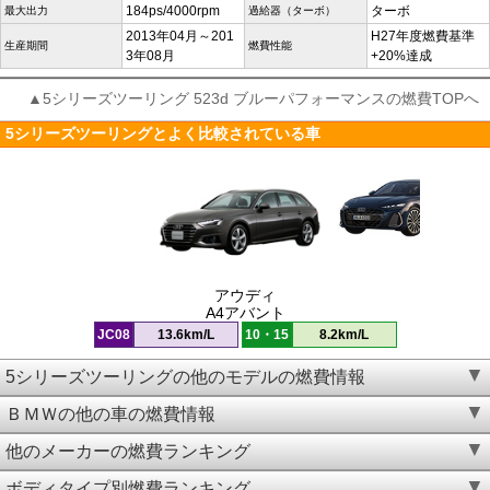
184ps/4000rpm
ターボ
最大出力
過給器（ターボ）
2013年04月～201
H27年度燃費基準
生産期間
燃費性能
3年08月
+20%達成
▲5シリーズツーリング 523d ブルーパフォーマンスの燃費TOPへ
5シリーズツーリングとよく比較されている車
アウディ
A4アバント
JC08
13.6km/L
10・15
8.2km/L
5シリーズツーリングの他のモデルの燃費情報
ＢＭＷの他の車の燃費情報
他のメーカーの燃費ランキング
ボディタイプ別燃費ランキング