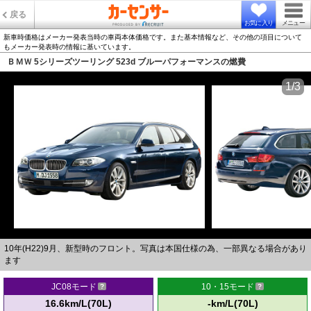
戻る
お気に入り
メニュー
新車時価格はメーカー発表当時の車両本体価格です。また基本情報など、その他の項目について
もメーカー発表時の情報に基いています。
ＢＭＷ 5シリーズツーリング 523d ブルーパフォーマンスの燃費
1/3
10年(H22)9月、新型時のフロント。写真は本国仕様の為、一部異なる場合があり
ます
JC08モード
10・15モード
16.6km/L(70L)
-km/L(70L)