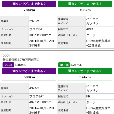
満タンでどこまで走る？
満タンでどこまで走る？
784km
798km
ハイオク
使用燃料
2979cc
排気量
エンジン
ガソリン
フロア8AT
4WD
ミッション
駆動方式
306ps/5800rpm
ターボ
最大出力
過給器（ターボ）
2011年10月～201
H22年度燃費基準
生産期間
燃費性能
3年08月
+25%達成
550i
新車時価格
1070
万円(税込)
JC08
8.4km/L
10・15
8.2km/L
満タンでどこまで走る？
満タンでどこまで走る？
588km
574km
ハイオク
使用燃料
4394cc
排気量
エンジン
ガソリン
フロア8AT
FR
ミッション
駆動方式
407ps/5500rpm
ターボ
最大出力
過給器（ターボ）
2011年10月～201
H22年度燃費基準
生産期間
燃費性能
3年08月
+5%達成