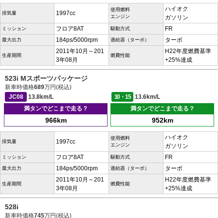
ハイオク
使用燃料
1997cc
排気量
エンジン
ガソリン
フロア8AT
FR
ミッション
駆動方式
184ps/5000rpm
ターボ
最大出力
過給器（ターボ）
2011年10月～201
H22年度燃費基準
生産期間
燃費性能
3年08月
+25%達成
523i Mスポーツパッケージ
新車時価格
689
万円(税込)
JC08
13.8km/L
10・15
13.6km/L
満タンでどこまで走る？
満タンでどこまで走る？
966km
952km
ハイオク
使用燃料
1997cc
排気量
エンジン
ガソリン
フロア8AT
FR
ミッション
駆動方式
184ps/5000rpm
ターボ
最大出力
過給器（ターボ）
2011年10月～201
H22年度燃費基準
生産期間
燃費性能
3年08月
+25%達成
528i
新車時価格
745
万円(税込)