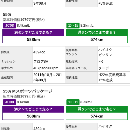
生産期間
燃費性能
3年08月
+5%達成
550i
新車時価格
1070
万円(税込)
JC08
8.4km/L
10・15
8.2km/L
満タンでどこまで走る？
満タンでどこまで走る？
588km
574km
ハイオク
使用燃料
4394cc
排気量
エンジン
ガソリン
フロア8AT
FR
ミッション
駆動方式
407ps/5500rpm
ターボ
最大出力
過給器（ターボ）
2011年10月～201
H22年度燃費基準
生産期間
燃費性能
3年08月
+5%達成
550i Mスポーツパッケージ
新車時価格
1099
万円(税込)
JC08
8.4km/L
10・15
8.2km/L
満タンでどこまで走る？
満タンでどこまで走る？
588km
574km
ハイオク
使用燃料
4394cc
排気量