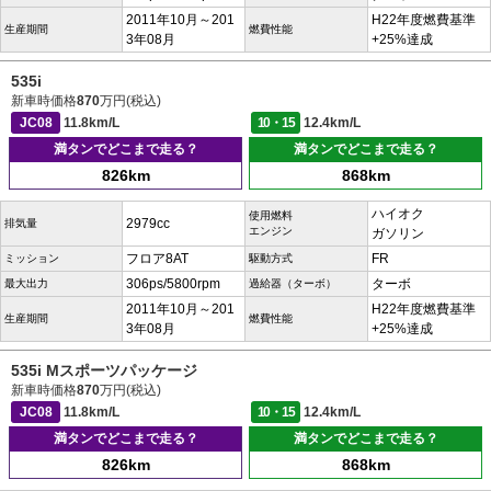
2011年10月～201
H22年度燃費基準
生産期間
燃費性能
3年08月
+25%達成
535i
新車時価格
870
万円(税込)
JC08
11.8km/L
10・15
12.4km/L
満タンでどこまで走る？
満タンでどこまで走る？
826km
868km
ハイオク
使用燃料
2979cc
排気量
エンジン
ガソリン
フロア8AT
FR
ミッション
駆動方式
306ps/5800rpm
ターボ
最大出力
過給器（ターボ）
2011年10月～201
H22年度燃費基準
生産期間
燃費性能
3年08月
+25%達成
535i Mスポーツパッケージ
新車時価格
870
万円(税込)
JC08
11.8km/L
10・15
12.4km/L
満タンでどこまで走る？
満タンでどこまで走る？
826km
868km