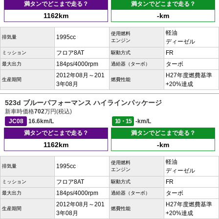
満タンでどこまで走る？
満タンでどこまで走る？
1162km
-km
軽油
使用燃料
1995cc
排気量
エンジン
ディーゼル
フロア8AT
FR
ミッション
駆動方式
184ps/4000rpm
ターボ
最大出力
過給器（ターボ）
2012年08月～201
H27年度燃費基準
生産期間
燃費性能
3年08月
+20%達成
523d ブルーパフォーマンス ハイラインパッケージ
新車時価格
702
万円(税込)
JC08
16.6km/L
10・15
-km/L
満タンでどこまで走る？
満タンでどこまで走る？
1162km
-km
軽油
使用燃料
1995cc
排気量
エンジン
ディーゼル
フロア8AT
FR
ミッション
駆動方式
184ps/4000rpm
ターボ
最大出力
過給器（ターボ）
2012年08月～201
H27年度燃費基準
生産期間
燃費性能
3年08月
+20%達成