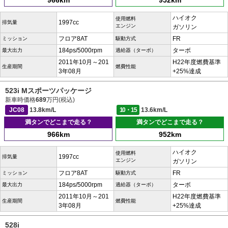
966km
952km
ハイオク
使用燃料
1997cc
排気量
エンジン
ガソリン
フロア8AT
FR
ミッション
駆動方式
184ps/5000rpm
ターボ
最大出力
過給器（ターボ）
2011年10月～201
H22年度燃費基準
生産期間
燃費性能
3年08月
+25%達成
523i Mスポーツパッケージ
新車時価格
689
万円(税込)
JC08
13.8km/L
10・15
13.6km/L
満タンでどこまで走る？
満タンでどこまで走る？
966km
952km
ハイオク
使用燃料
1997cc
排気量
エンジン
ガソリン
フロア8AT
FR
ミッション
駆動方式
184ps/5000rpm
ターボ
最大出力
過給器（ターボ）
2011年10月～201
H22年度燃費基準
生産期間
燃費性能
3年08月
+25%達成
528i