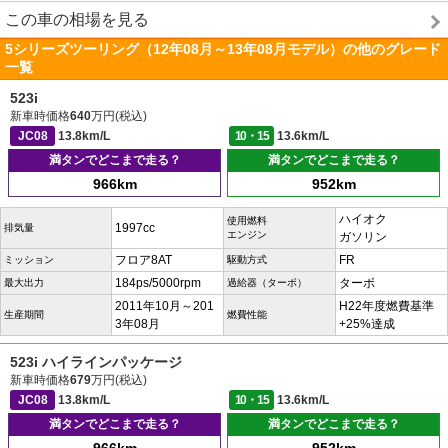
この車の相場を見る
5シリーズツーリング（12年08月～13年08月モデル）の他のグレード
一覧
523i
新車時価格
640
万円(税込)
JC08
13.8km/L
10・15
13.6km/L
満タンでどこまで走る？
満タンでどこまで走る？
966km
952km
ハイオク
使用燃料
1997cc
排気量
エンジン
ガソリン
フロア8AT
FR
ミッション
駆動方式
184ps/5000rpm
ターボ
最大出力
過給器（ターボ）
2011年10月～201
H22年度燃費基準
生産期間
燃費性能
3年08月
+25%達成
523i ハイラインパッケージ
新車時価格
679
万円(税込)
JC08
13.8km/L
10・15
13.6km/L
満タンでどこまで走る？
満タンでどこまで走る？