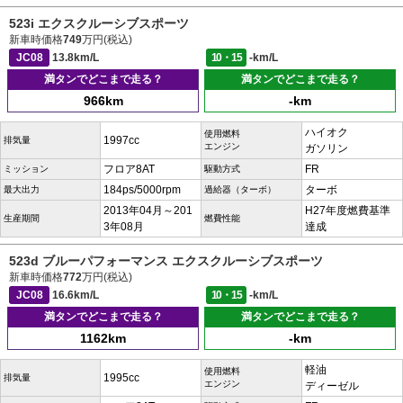
523i エクスクルーシブスポーツ
新車時価格
749
万円(税込)
JC08
13.8km/L
10・15
-km/L
満タンでどこまで走る？
満タンでどこまで走る？
966km
-km
ハイオク
使用燃料
1997cc
排気量
エンジン
ガソリン
フロア8AT
FR
ミッション
駆動方式
184ps/5000rpm
ターボ
最大出力
過給器（ターボ）
2013年04月～201
H27年度燃費基準
生産期間
燃費性能
3年08月
達成
523d ブルーパフォーマンス エクスクルーシブスポーツ
新車時価格
772
万円(税込)
JC08
16.6km/L
10・15
-km/L
満タンでどこまで走る？
満タンでどこまで走る？
1162km
-km
軽油
使用燃料
1995cc
排気量
エンジン
ディーゼル