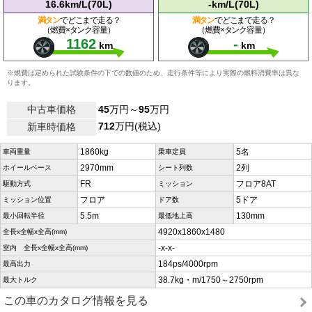
16.6km/L(70L)
-km/L(70L)
満タン
でどこまで走る？
満タン
でどこまで走る？
（燃費×タンク容量）
（燃費×タンク容量）
1162
-
km
km
※燃費は定められた試験条件の下での数値のため、走行条件等により実際の燃料消費率は異な
ります。
中古車価格
45
万円～
95
万円
712
万円(税込)
新車時価格
1860kg
5名
車両重量
乗車定員
2970mm
2列
ホイールベース
シート列数
FR
フロア8AT
駆動方式
ミッション
フロア
5ドア
ミッション位置
ドア数
5.5m
130mm
最小回転半径
最低地上高
4920x1860x1480
全長x全幅x全高(mm)
-x-x-
室内 全長x全幅x全高(mm)
184ps/4000rpm
最高出力
38.7kg・m/1750～2750rpm
最大トルク
この車のカタログ情報を見る