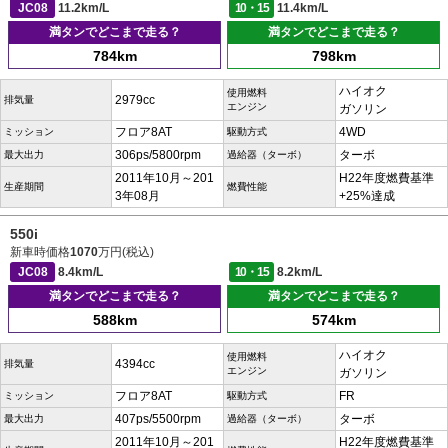
JC08
11.2km/L
10・15
11.4km/L
満タンでどこまで走る？
満タンでどこまで走る？
784km
798km
ハイオク
使用燃料
2979cc
排気量
エンジン
ガソリン
フロア8AT
4WD
ミッション
駆動方式
306ps/5800rpm
ターボ
最大出力
過給器（ターボ）
2011年10月～201
H22年度燃費基準
生産期間
燃費性能
3年08月
+25%達成
550i
新車時価格
1070
万円(税込)
JC08
8.4km/L
10・15
8.2km/L
満タンでどこまで走る？
満タンでどこまで走る？
588km
574km
ハイオク
使用燃料
4394cc
排気量
エンジン
ガソリン
フロア8AT
FR
ミッション
駆動方式
407ps/5500rpm
ターボ
最大出力
過給器（ターボ）
2011年10月～201
H22年度燃費基準