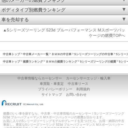
他のメーカーの燃費ランキング
ボディタイプ別燃費ランキング
車を売却する
▲5シリーズツーリング 523d ブルーパフォーマンス Mスポーツパッ
ケージの燃費TOPへ
中古車トップ
中古車メーカー一覧
ＢＭＷの中古車
5シリーズツーリングの中古車
5シリーズ
中古車トップ
燃費ランキング
ＢＭＷの燃費ランキング
5シリーズツーリングの燃費
5シリ
中古車情報ならカーセンサー
カーセンサーエッジ・輸入車
車買取・車査定
中古車リース
プライバシーポリシー
利用規約
サイトマップ
お問い合わせ
燃費のいい車を探すなら、中古車・中古車情報のカーセンサー！5シリーズツーリング
523d ブルーパフォーマンス Mスポーツパッケージの燃費が分かります。
お気に入りの5シリーズツーリングモデルやグレードを見つけたら、お得・納得の中古
車探し。豊富な5シリーズツーリング 523d ブルーパフォーマンス Mスポーツパッケー