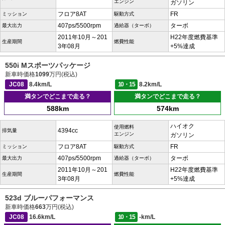
エンジン
ガソリン
フロア8AT
FR
ミッション
駆動方式
407ps/5500rpm
ターボ
最大出力
過給器（ターボ）
2011年10月～201
H22年度燃費基準
生産期間
燃費性能
3年08月
+5%達成
550i Mスポーツパッケージ
新車時価格
1099
万円(税込)
JC08
8.4km/L
10・15
8.2km/L
満タンでどこまで走る？
満タンでどこまで走る？
588km
574km
ハイオク
使用燃料
4394cc
排気量
エンジン
ガソリン
フロア8AT
FR
ミッション
駆動方式
407ps/5500rpm
ターボ
最大出力
過給器（ターボ）
2011年10月～201
H22年度燃費基準
生産期間
燃費性能
3年08月
+5%達成
523d ブルーパフォーマンス
新車時価格
663
万円(税込)
JC08
16.6km/L
10・15
-km/L