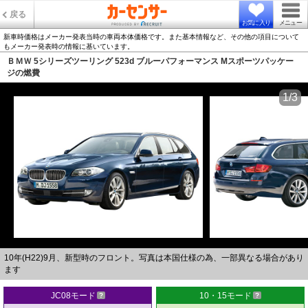
戻る
お気に入り
メニュー
新車時価格はメーカー発表当時の車両本体価格です。また基本情報など、その他の項目について
もメーカー発表時の情報に基いています。
ＢＭＷ 5シリーズツーリング 523d ブルーパフォーマンス Mスポーツパッケー
ジの燃費
1/3
10年(H22)9月、新型時のフロント。写真は本国仕様の為、一部異なる場合があり
ます
JC08モード
10・15モード