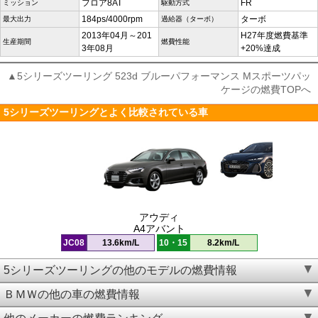
フロア8AT
FR
ミッション
駆動方式
184ps/4000rpm
ターボ
最大出力
過給器（ターボ）
2013年04月～201
H27年度燃費基準
生産期間
燃費性能
3年08月
+20%達成
▲5シリーズツーリング 523d ブルーパフォーマンス Mスポーツパッ
ケージの燃費TOPへ
5シリーズツーリングとよく比較されている車
アウディ
A4アバント
JC08
13.6km/L
10・15
8.2km/L
5シリーズツーリングの他のモデルの燃費情報
ＢＭＷの他の車の燃費情報