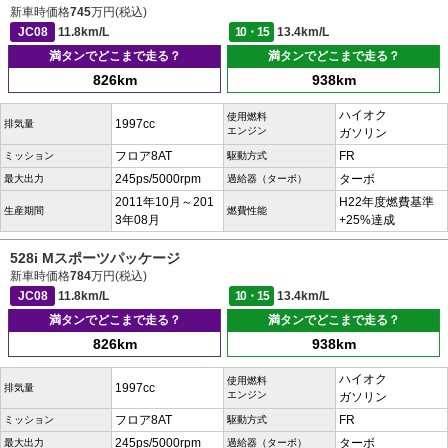
新車時価格
745
万円(税込)
JC08
11.8km/L
10・15
13.4km/L
満タンでどこまで走る？
満タンでどこまで走る？
826km
938km
ハイオク
使用燃料
1997cc
排気量
エンジン
ガソリン
フロア8AT
FR
ミッション
駆動方式
245ps/5000rpm
ターボ
最大出力
過給器（ターボ）
2011年10月～201
H22年度燃費基準
生産期間
燃費性能
3年08月
+25%達成
528i Mスポーツパッケージ
新車時価格
784
万円(税込)
JC08
11.8km/L
10・15
13.4km/L
満タンでどこまで走る？
満タンでどこまで走る？
826km
938km
ハイオク
使用燃料
1997cc
排気量
エンジン
ガソリン
フロア8AT
FR
ミッション
駆動方式
245ps/5000rpm
ターボ
最大出力
過給器（ターボ）