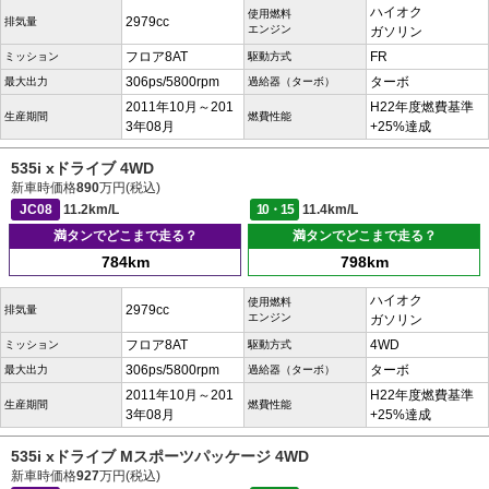
ハイオク
使用燃料
2979cc
排気量
エンジン
ガソリン
フロア8AT
FR
ミッション
駆動方式
306ps/5800rpm
ターボ
最大出力
過給器（ターボ）
2011年10月～201
H22年度燃費基準
生産期間
燃費性能
3年08月
+25%達成
535i xドライブ 4WD
新車時価格
890
万円(税込)
JC08
11.2km/L
10・15
11.4km/L
満タンでどこまで走る？
満タンでどこまで走る？
784km
798km
ハイオク
使用燃料
2979cc
排気量
エンジン
ガソリン
フロア8AT
4WD
ミッション
駆動方式
306ps/5800rpm
ターボ
最大出力
過給器（ターボ）
2011年10月～201
H22年度燃費基準
生産期間
燃費性能
3年08月
+25%達成
535i xドライブ Mスポーツパッケージ 4WD
新車時価格
927
万円(税込)