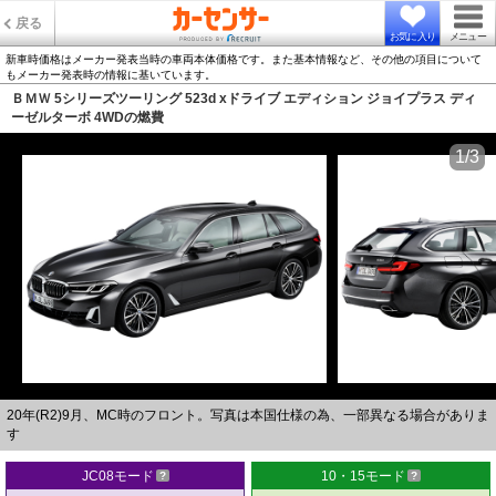
戻る
お気に入り
メニュー
新車時価格はメーカー発表当時の車両本体価格です。また基本情報など、その他の項目について
もメーカー発表時の情報に基いています。
ＢＭＷ 5シリーズツーリング 523d xドライブ エディション ジョイプラス ディ
ーゼルターボ 4WDの燃費
1/3
20年(R2)9月、MC時のフロント。写真は本国仕様の為、一部異なる場合がありま
す
JC08モード
10・15モード