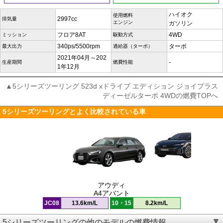
ハイオク
使用燃料
2997cc
排気量
エンジン
ガソリン
フロア8AT
4WD
ミッション
駆動方式
340ps/5500rpm
ターボ
最大出力
過給器（ターボ）
2021年04月～202
-
生産期間
燃費性能
1年12月
▲5シリーズツーリング 523d xドライブ エディション ジョイプラス
ディーゼルターボ 4WDの燃費TOPへ
5シリーズツーリングとよく比較されている車
アウディ
A4アバント
JC08
13.6km/L
10・15
8.2km/L
5シリーズツーリングの他のモデルの燃費情報