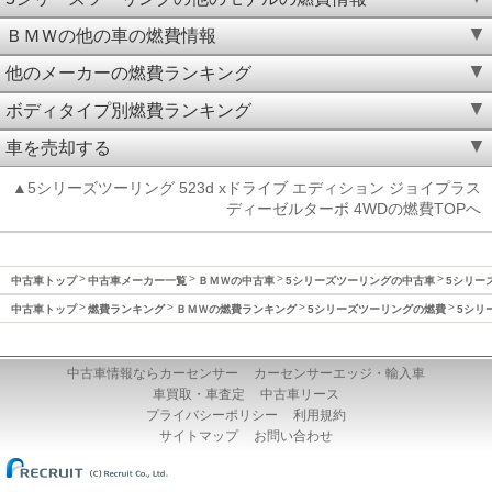
ＢＭＷの他の車の燃費情報
他のメーカーの燃費ランキング
ボディタイプ別燃費ランキング
車を売却する
▲5シリーズツーリング 523d xドライブ エディション ジョイプラス
ディーゼルターボ 4WDの燃費TOPへ
中古車トップ
中古車メーカー一覧
ＢＭＷの中古車
5シリーズツーリングの中古車
5シリーズ
中古車トップ
燃費ランキング
ＢＭＷの燃費ランキング
5シリーズツーリングの燃費
5シリ
中古車情報ならカーセンサー
カーセンサーエッジ・輸入車
車買取・車査定
中古車リース
プライバシーポリシー
利用規約
サイトマップ
お問い合わせ