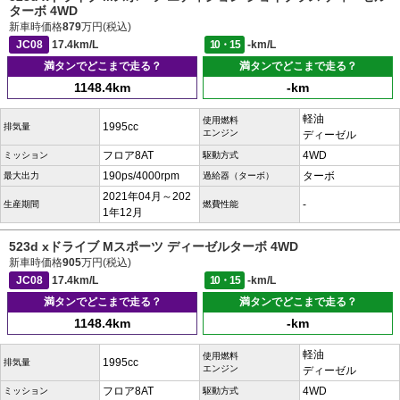
ターボ 4WD
新車時価格
879
万円(税込)
JC08
17.4km/L
10・15
-km/L
満タンでどこまで走る？
満タンでどこまで走る？
1148.4km
-km
軽油
使用燃料
1995cc
排気量
エンジン
ディーゼル
フロア8AT
4WD
ミッション
駆動方式
190ps/4000rpm
ターボ
最大出力
過給器（ターボ）
2021年04月～202
-
生産期間
燃費性能
1年12月
523d xドライブ Mスポーツ ディーゼルターボ 4WD
新車時価格
905
万円(税込)
JC08
17.4km/L
10・15
-km/L
満タンでどこまで走る？
満タンでどこまで走る？
1148.4km
-km
軽油
使用燃料
1995cc
排気量
エンジン
ディーゼル
フロア8AT
4WD
ミッション
駆動方式