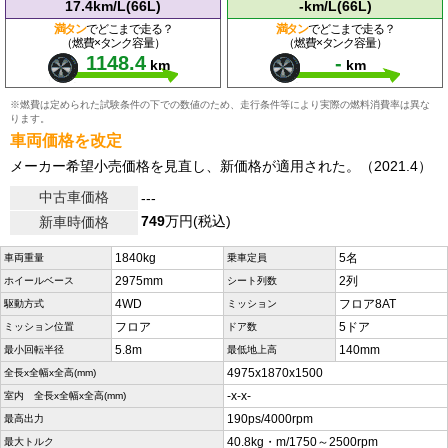
17.4km/L(66L)
-km/L(66L)
満タン
でどこまで走る？
満タン
でどこまで走る？
（燃費×タンク容量）
（燃費×タンク容量）
1148.4
-
km
km
※燃費は定められた試験条件の下での数値のため、走行条件等により実際の燃料消費率は異な
ります。
車両価格を改定
メーカー希望小売価格を見直し、新価格が適用された。（2021.4）
中古車価格
---
749
万円(税込)
新車時価格
1840kg
5名
車両重量
乗車定員
2975mm
2列
ホイールベース
シート列数
4WD
フロア8AT
駆動方式
ミッション
フロア
5ドア
ミッション位置
ドア数
5.8m
140mm
最小回転半径
最低地上高
4975x1870x1500
全長x全幅x全高(mm)
-x-x-
室内 全長x全幅x全高(mm)
190ps/4000rpm
最高出力
40.8kg・m/1750～2500rpm
最大トルク