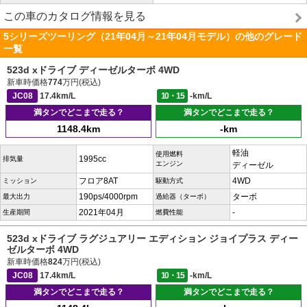
この車のカタログ情報を見る
5シリーズツーリング（21年04月～21年04月モデル）の他のグレード
一覧
523d xドライブ ディーゼルターボ 4WD
新車時価格
774
万円(税込)
JC08
17.4km/L
10・15
-km/L
満タンでどこまで走る？
満タンでどこまで走る？
1148.4km
-km
軽油
使用燃料
1995cc
排気量
エンジン
ディーゼル
フロア8AT
4WD
ミッション
駆動方式
190ps/4000rpm
ターボ
最大出力
過給器（ターボ）
2021年04月
-
生産期間
燃費性能
523d xドライブ ラグジュアリー エディション ジョイプラス ディー
ゼルターボ 4WD
新車時価格
824
万円(税込)
JC08
17.4km/L
10・15
-km/L
満タンでどこまで走る？
満タンでどこまで走る？