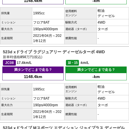
1148.4km
-km
軽油
使用燃料
1995cc
排気量
エンジン
ディーゼル
フロア8AT
4WD
ミッション
駆動方式
190ps/4000rpm
ターボ
最大出力
過給器（ターボ）
2021年04月～202
-
生産期間
燃費性能
1年12月
523d xドライブ ラグジュアリー ディーゼルターボ 4WD
新車時価格
850
万円(税込)
JC08
17.4km/L
10・15
-km/L
満タンでどこまで走る？
満タンでどこまで走る？
1148.4km
-km
軽油
使用燃料
1995cc
排気量
エンジン
ディーゼル
フロア8AT
4WD
ミッション
駆動方式
190ps/4000rpm
ターボ
最大出力
過給器（ターボ）
2021年04月～202
-
生産期間
燃費性能
1年12月
523d xドライブ Mスポーツ エディション ジョイプラス ディーゼル