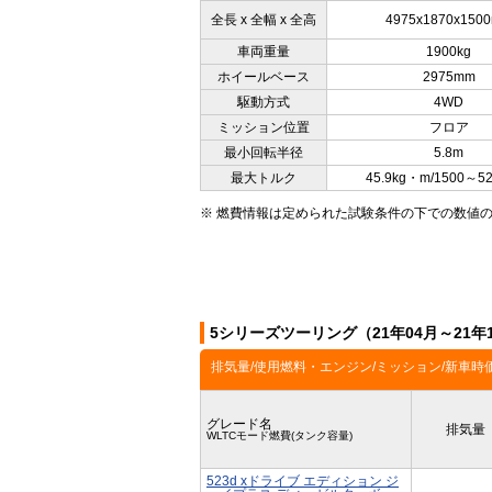
全長 x 全幅 x 全高
4975x1870x150
車両重量
1900kg
ホイールベース
2975mm
駆動方式
4WD
ミッション位置
フロア
最小回転半径
5.8m
最大トルク
45.9kg・m/1500～5
※ 燃費情報は定められた試験条件の下での数値
5シリーズツーリング（21年04月～21
排気量/使用燃料・エンジン/ミッション/新車時
グレード名
排気量
WLTCモード燃費(タンク容量)
523d xドライブ エディション ジ