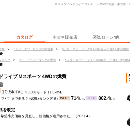
ＢＭＷ 540i xドライブ Mスポーツ 4WDの燃費 | 中
カタログ
中古車販売店
保険/ローン/他
古車
>
5シリーズツーリングの中古車
>
5シリーズツーリング(21年04月～21年12月)の燃費
燃費
ンキング
>
5シリーズツーリングの燃費
>
5シリーズツーリング(21年04月～21年12月)の燃
燃費
xドライブ Mスポーツ 4WDの燃費
？
10.5km/L
※JC08モード 11.8km/L
ン
714
802.4
WLTC
JC08
でどこまで走る？ (燃費xタンク容量)
km /
km
格を改定
希望小売価格を見直し、新価格が適用された。（2021.4）