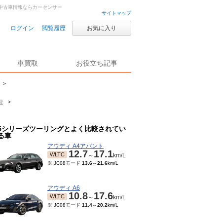
古車・中古車情報ならカーセンサー
サイトマップ
ログイン
閲覧履歴
お気に入り
車買取
お役立ち記事
>
費
>
5シリーズツーリングとよく比較されてい
る車
アウディ A4アバント
12.7
17.1
WLTC
～
km/L
※ JC08モード
13.6
～
21.6
km/L
アウディ A6
10.8
17.6
WLTC
～
km/L
※ JC08モード
11.4
～
20.2
km/L