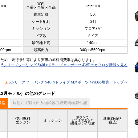
室内
0mm
-x-x-mm
全長 x 全幅 x 全高
乗車定員
5人
シート配列
2列
ミッション
フロア8AT
ドア数
5ドア
最低地上高
140mm
200rpm
最高出力
340ps/5500rpm
のため、走行条件等により実際の燃料消費率は異なります。
5シリーズツーリング 540i xドライブ Mスポーツ 4WDのカタログ情報を見る
5シリーズツーリング 540i xドライブ Mスポーツ 4WDの燃費・トップヘ
年12月モデル）の他のグレード
価格
駆動方式/最大出力/過給器/生産期間/燃費性能
満タンで
使用燃料
新車時価格
ミッション
どこまで走る？
エンジン
(税込)
(燃費xタンク容量)