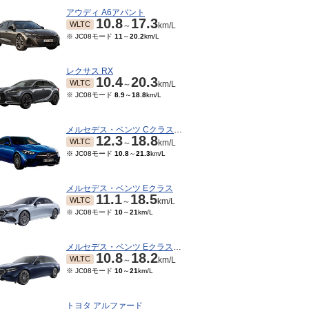
アウディ A6アバント
10.8
17.3
WLTC
～
km/L
※ JC08モード
11
～
20.2
km/L
レクサス RX
10.4
20.3
WLTC
～
km/L
※ JC08モード
8.9
～
18.8
km/L
メルセデス・ベンツ Cクラスワゴン
12.3
18.8
WLTC
～
km/L
※ JC08モード
10.8
～
21.3
km/L
メルセデス・ベンツ Eクラス
11.1
18.5
WLTC
～
km/L
※ JC08モード
10
～
21
km/L
メルセデス・ベンツ Eクラスワゴン
10.8
18.2
WLTC
～
km/L
※ JC08モード
10
～
21
km/L
トヨタ アルファード