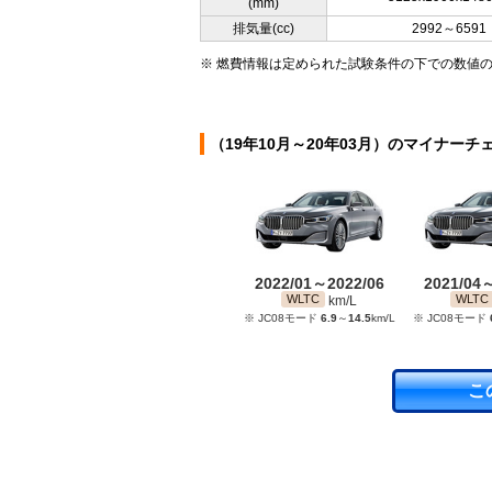
(mm)
排気量(cc)
2992～6591
※ 燃費情報は定められた試験条件の下での数値
（19年10月～20年03月）のマイナーチ
2022/01～2022/06
2021/04
WLTC
WLTC
km/L
※ JC08モード
6.9
～
14.5
km/L
※ JC08モード
こ