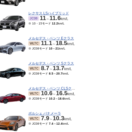
レクサス LSハイブリッド
11
11.6
JC08
～
km/L
※ 10・15モード
12.2
km/L
メルセデス・ベンツ Eクラス
11.1
18.5
WLTC
～
km/L
※ JC08モード
10
～
21
km/L
メルセデス・ベンツ Sクラス
8.7
13.7
WLTC
～
km/L
※ JC08モード
8.5
～
20.7
km/L
04～2020/04
2019/06～2019/09
2019/01～2019/05
201
7.6
15.6
TC
WLTC
JC08
JC08
km/L
km/L
～
km/L
ード
6.9
～
14.5
km/L
※ JC08モード
6.9
～
14.5
km/L
メルセデス・ベンツ CLSクラス
10.6
16.5
WLTC
～
km/L
※ JC08モード
10.2
～
18.6
km/L
ポルシェ パナメーラ
7.9
10.3
WLTC
～
km/L
※ JC08モード
7.4
～
12.4
km/L