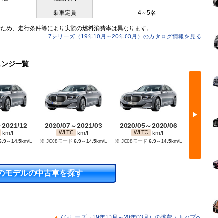
乗車定員
4～5名
のため、走行条件等により実際の燃料消費率は異なります。
7シリーズ（19年10月～20年03月）のカタログ情報を見る
ェンジ一覧
▶
～2021/12
2020/07～2021/03
2020/05～2020/06
2020/
WLTC
WLTC
WL
km/L
km/L
km/L
6.9
～
14.5
km/L
※ JC08モード
6.9
～
14.5
km/L
※ JC08モード
6.9
～
14.5
km/L
※ JC08モ
のモデルの中古車を探す
7シリーズ（19年10月～20年03月）の燃費・トップヘ