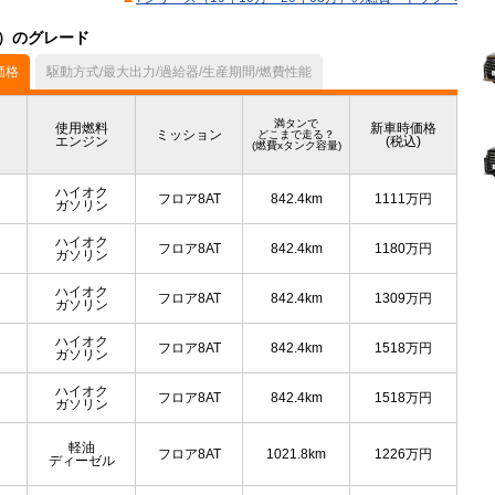
ル）のグレード
価格
駆動方式/最大出力/過給器/生産期間/燃費性能
満タンで
使用燃料
新車時価格
ミッション
どこまで走る？
エンジン
(税込)
(燃費xタンク容量)
ハイオク
フロア8AT
842.4km
1111
万円
ガソリン
ハイオク
フロア8AT
842.4km
1180
万円
ガソリン
ハイオク
フロア8AT
842.4km
1309
万円
ガソリン
ハイオク
フロア8AT
842.4km
1518
万円
ガソリン
ハイオク
フロア8AT
842.4km
1518
万円
ガソリン
軽油
フロア8AT
1021.8km
1226
万円
ディーゼル