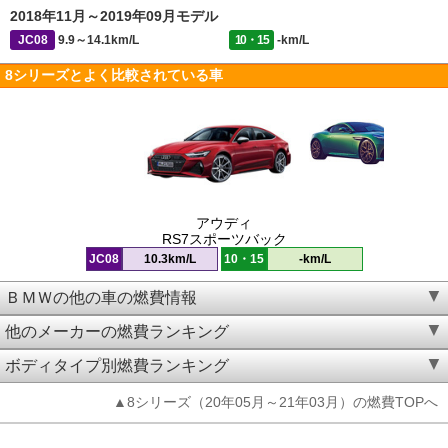
2018年11月～2019年09月モデル
JC08
9.9～14.1km/L
10・15
-km/L
8シリーズとよく比較されている車
アウディ
RS7スポーツバック
JC08
10.3km/L
10・15
-km/L
ＢＭＷの他の車の燃費情報
他のメーカーの燃費ランキング
ボディタイプ別燃費ランキング
▲8シリーズ（20年05月～21年03月）の燃費TOPへ