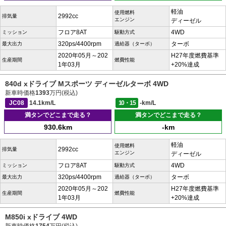
軽油
使用燃料
2992cc
排気量
エンジン
ディーゼル
フロア8AT
4WD
ミッション
駆動方式
320ps/4400rpm
ターボ
最大出力
過給器（ターボ）
2020年05月～202
H27年度燃費基準
生産期間
燃費性能
1年03月
+20%達成
840d xドライブ Mスポーツ ディーゼルターボ 4WD
新車時価格
1393
万円(税込)
JC08
14.1km/L
10・15
-km/L
満タンでどこまで走る？
満タンでどこまで走る？
930.6km
-km
軽油
使用燃料
2992cc
排気量
エンジン
ディーゼル
フロア8AT
4WD
ミッション
駆動方式
320ps/4400rpm
ターボ
最大出力
過給器（ターボ）
2020年05月～202
H27年度燃費基準
生産期間
燃費性能
1年03月
+20%達成
M850i xドライブ 4WD