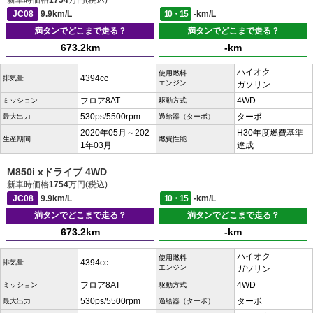
新車時価格
1754
万円(税込)
JC08
9.9km/L
10・15
-km/L
満タンでどこまで走る？
満タンでどこまで走る？
673.2km
-km
ハイオク
使用燃料
4394cc
排気量
エンジン
ガソリン
フロア8AT
4WD
ミッション
駆動方式
530ps/5500rpm
ターボ
最大出力
過給器（ターボ）
2020年05月～202
H30年度燃費基準
生産期間
燃費性能
1年03月
達成
M850i xドライブ 4WD
新車時価格
1754
万円(税込)
JC08
9.9km/L
10・15
-km/L
満タンでどこまで走る？
満タンでどこまで走る？
673.2km
-km
ハイオク
使用燃料
4394cc
排気量
エンジン
ガソリン
フロア8AT
4WD
ミッション
駆動方式
530ps/5500rpm
ターボ
最大出力
過給器（ターボ）