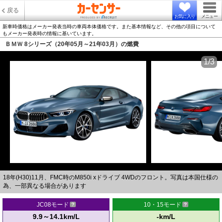
戻る
お気に入り
メニュー
新車時価格はメーカー発表当時の車両本体価格です。また基本情報など、その他の項目について
もメーカー発表時の情報に基いています。
ＢＭＷ 8シリーズ（20年05月～21年03月）の燃費
1/3
18年(H30)11月、FMC時のM850i xドライブ 4WDのフロント。写真は本国仕様の
為、一部異なる場合があります
JC08モード
10・15モード
9.9～14.1km/L
-km/L