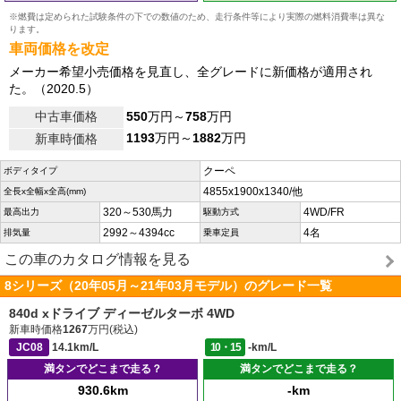
※燃費は定められた試験条件の下での数値のため、走行条件等により実際の燃料消費率は異な
ります。
車両価格を改定
メーカー希望小売価格を見直し、全グレードに新価格が適用され
た。（2020.5）
中古車価格
550
万円～
758
万円
1193
万円～
1882
万円
新車時価格
クーペ
ボディタイプ
4855x1900x1340/他
全長x全幅x全高(mm)
320～530馬力
4WD/FR
最高出力
駆動方式
2992～4394cc
4名
排気量
乗車定員
この車のカタログ情報を見る
8シリーズ（20年05月～21年03月モデル）のグレード一覧
840d xドライブ ディーゼルターボ 4WD
新車時価格
1267
万円(税込)
JC08
14.1km/L
10・15
-km/L
満タンでどこまで走る？
満タンでどこまで走る？
930.6km
-km