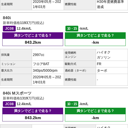
2020年05月～202
H30年度燃費基準
生産期間
燃費性能
1年03月
達成
840i
新車時価格
1193
万円(税込)
JC08
12.4km/L
10・15
-km/L
満タンでどこまで走る？
満タンでどこまで走る？
843.2km
-km
ハイオク
使用燃料
2997cc
排気量
エンジン
ガソリン
フロア8AT
FR
ミッション
駆動方式
340ps/5000rpm
ターボ
最大出力
過給器（ターボ）
2020年05月～202
-
生産期間
燃費性能
1年03月
840i Mスポーツ
新車時価格
1319
万円(税込)
JC08
12.4km/L
10・15
-km/L
満タンでどこまで走る？
満タンでどこまで走る？
843.2km
-km
ハイオク