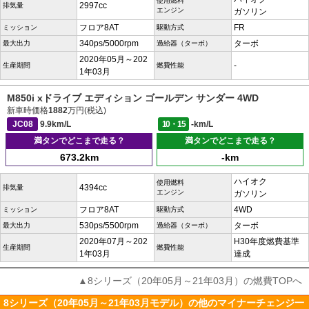
使用燃料
2997cc
排気量
エンジン
ガソリン
フロア8AT
FR
ミッション
駆動方式
340ps/5000rpm
ターボ
最大出力
過給器（ターボ）
2020年05月～202
-
生産期間
燃費性能
1年03月
M850i xドライブ エディション ゴールデン サンダー 4WD
新車時価格
1882
万円(税込)
JC08
9.9km/L
10・15
-km/L
満タンでどこまで走る？
満タンでどこまで走る？
673.2km
-km
ハイオク
使用燃料
4394cc
排気量
エンジン
ガソリン
フロア8AT
4WD
ミッション
駆動方式
530ps/5500rpm
ターボ
最大出力
過給器（ターボ）
2020年07月～202
H30年度燃費基準
生産期間
燃費性能
1年03月
達成
▲8シリーズ（20年05月～21年03月）の燃費TOPへ
8シリーズ（20年05月～21年03月モデル）の他のマイナーチェンジ一