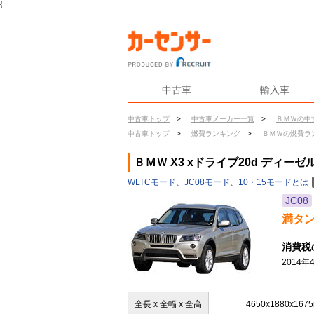
{
中古車
輸入車
中古車トップ
>
中古車メーカー一覧
>
ＢＭＷの中
中古車トップ
>
燃費ランキング
>
ＢＭＷの燃費ラ
ＢＭＷ X3 xドライブ20d ディーゼ
WLTCモード、JC08モード、10・15モードとは
JC08
満タ
消費税
2014
全長 x 全幅 x 全高
4650x1880x167