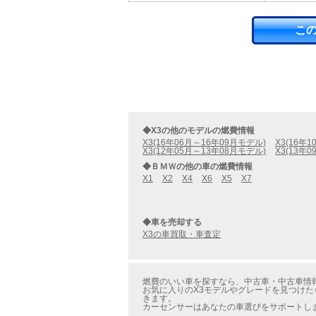
こ
◆X3の他のモデルの燃費情報
X3(16年06月～16年09月モデル)
X3(16年
X3(12年05月～13年08月モデル)
X3(13年
◆ＢＭＷの他の車の燃費情報
X1
X2
X4
X6
X5
X7
◆車を売却する
X3の車買取・車査定
燃費のいい車を探すなら、中古車・中古車情報の
お気に入りのX3モデルやグレードを見つけたら
きます。
カーセンサーはあなたの車選びをサポートし