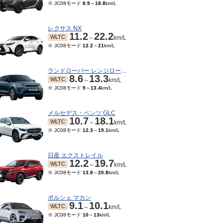
※ JC08モード
8.9
～
18.8
km/L
レクサス NX
11.2
22.2
WLTC
～
km/L
※ JC08モード
12.2
～
21
km/L
ランドローバー レンジローバーイヴォーク
8.6
13.3
WLTC
～
km/L
※ JC08モード
9
～
13.4
km/L
メルセデス・ベンツ GLC
10.7
18.1
WLTC
～
km/L
※ JC08モード
12.3
～
19.1
km/L
日産 エクストレイル
12.2
19.7
WLTC
～
km/L
※ JC08モード
13.8
～
20.8
km/L
ポルシェ マカン
9.1
10.1
WLTC
～
km/L
※ JC08モード
10
～
13
km/L