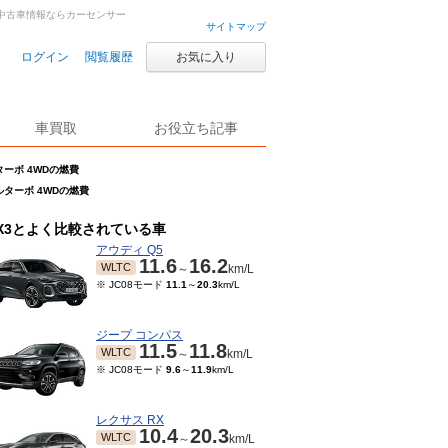
車・中古車情報ならカーセンサー
サイトマップ
ログイン
閲覧履歴
お気に入り
車買取
お役立ち記事
ターボ 4WDの燃費
ゼルターボ 4WDの燃費
X3とよく比較されている車
アウディ Q5
11.6
16.2
WLTC
～
km/L
※ JC08モード
11.1
～
20.3
km/L
ジープ コンパス
11.5
11.8
WLTC
～
km/L
※ JC08モード
9.6
～
11.9
km/L
レクサス RX
10.4
20.3
WLTC
～
km/L