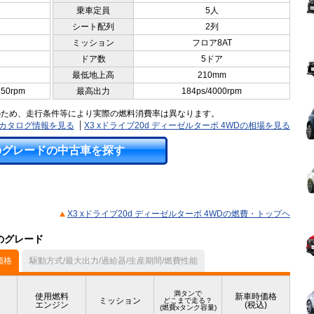
乗車定員
5人
シート配列
2列
ミッション
フロア8AT
ドア数
5ドア
最低地上高
210mm
750rpm
最高出力
184ps/4000rpm
のため、走行条件等により実際の燃料消費率は異なります。
Dのカタログ情報を見る
X3 xドライブ20d ディーゼルターボ 4WDの相場を見る
のグレードの中古車を探す
X3 xドライブ20d ディーゼルターボ 4WDの燃費・トップヘ
他のグレード
価格
駆動方式/最大出力/過給器/生産期間/燃費性能
満タンで
使用燃料
新車時価格
ミッション
どこまで走る？
エンジン
(税込)
(燃費xタンク容量)