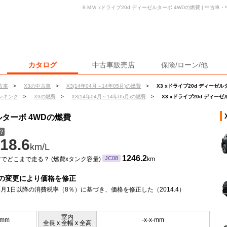
ＢＭＷ xドライブ20d ディーゼルターボ 4WDの燃費 | 中古
カタログ
中古車販売店
保険/ローン/他
古車
>
X3の中古車
>
X3(14年04月～14年05月)の燃費
>
X3 xドライブ20d ディーゼル
ンキング
>
X3の燃費
>
X3(14年04月～14年05月)の燃費
>
X3 xドライブ20d ディー
ルターボ 4WDの燃費
？
18.6
km/L
ン
1246.2
JC08
でどこまで走る？ (燃費xタンク容量)
km
の変更により価格を修正
年4月1日以降の消費税率（8％）に基づき、価格を修正した（2014.4）
室内
5mm
-x-x-mm
全長 x 全幅 x 全高