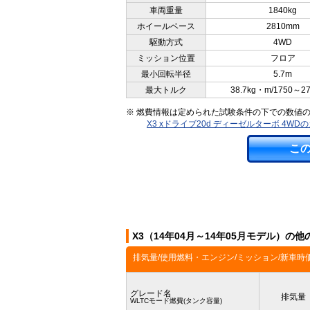
車両重量
1840kg
ホイールベース
2810mm
駆動方式
4WD
ミッション位置
フロア
最小回転半径
5.7m
最大トルク
38.7kg・m/1750～2
※ 燃費情報は定められた試験条件の下での数値
X3 xドライブ20d ディーゼルターボ 4W
こ
X3（14年04月～14年05月モデル）の
排気量/使用燃料・エンジン/ミッション/新車時
グレード名
排気量
WLTCモード燃費(タンク容量)