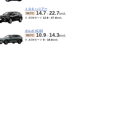
トヨタ ハリアー
14.7
22.7
WLTC
～
km/L
※ JC08モード
12.8
～
27.4
km/L
ボルボ XC60
10.9
14.3
WLTC
～
km/L
※ JC08モード
9
～
18.6
km/L