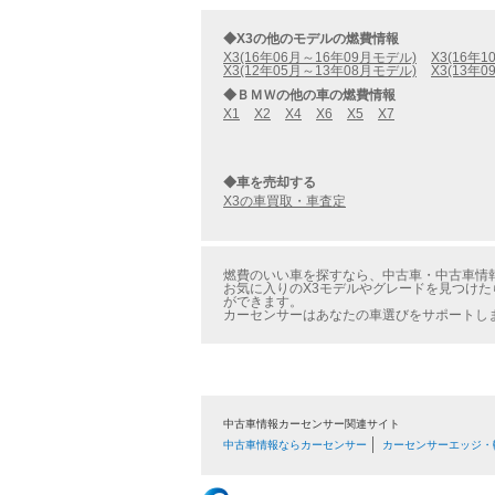
◆X3の他のモデルの燃費情報
X3(16年06月～16年09月モデル)
X3(16年
X3(12年05月～13年08月モデル)
X3(13年
◆ＢＭＷの他の車の燃費情報
X1
X2
X4
X6
X5
X7
◆車を売却する
X3の車買取・車査定
燃費のいい車を探すなら、中古車・中古車情報の
お気に入りのX3モデルやグレードを見つけたら
ができます。
カーセンサーはあなたの車選びをサポートし
中古車情報カーセンサー関連サイト
中古車情報ならカーセンサー
カーセンサーエッジ・