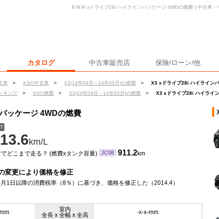
ＢＭＷ xドライブ28i ハイラインパッケージ 4WDの燃費 | 中古
カタログ
中古車販売店
保険/ローン/他
古車
>
X3の中古車
>
X3(14年04月～14年05月)の燃費
>
X3 xドライブ28i ハイライン
ンキング
>
X3の燃費
>
X3(14年04月～14年05月)の燃費
>
X3 xドライブ28i ハイラ
ンパッケージ 4WDの燃費
？
13.6
km/L
ン
911.2
JC08
でどこまで走る？ (燃費xタンク容量)
km
の変更により価格を修正
年4月1日以降の消費税率（8％）に基づき、価格を修正した（2014.4）
室内
5mm
-x-x-mm
全長 x 全幅 x 全高