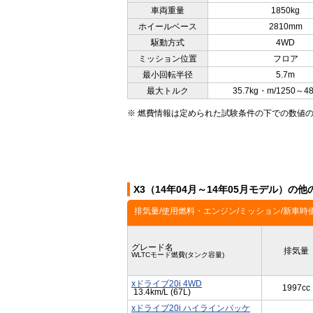
車両重量
1850kg
ホイールベース
2810mm
駆動方式
4WD
ミッション位置
フロア
最小回転半径
5.7m
最大トルク
35.7kg・m/1250～4
※ 燃費情報は定められた試験条件の下での数値
X3（14年04月～14年05月モデル）の
排気量/使用燃料・エンジン/ミッション/新車時
グレード名
排気量
WLTCモード燃費(タンク容量)
xドライブ20i 4WD
1997cc
13.4km/L (67L)
xドライブ20i ハイラインパッケ