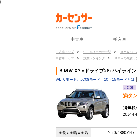
{
中古車
輸入車
中古車トップ
>
中古車メーカー一覧
>
ＢＭＷの中
中古車トップ
>
燃費ランキング
>
ＢＭＷの燃費ラ
ＢＭＷ X3 xドライブ28i ハイライ
WLTCモード、JC08モード、10・15モードとは
JC08
満タ
消費税
2014
全長 x 全幅 x 全高
4650x1880x167