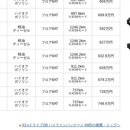
897.8km
フロア8AT
604
万円
ガソリン
※JC08モード
ハイオク
897.8km
フロア8AT
609.9
万円
ガソリン
※JC08モード
軽油
1246.2km
フロア8AT
592
万円
ディーゼル
※JC08モード
軽油
1246.2km
フロア8AT
627
万円
ディーゼル
※JC08モード
軽油
1246.2km
フロア8AT
632.9
万円
ディーゼル
※JC08モード
ハイオク
911.2km
フロア8AT
628
万円
ガソリン
※JC08モード
ハイオク
911.2km
フロア8AT
679.2
万円
ガソリン
※JC08モード
ハイオク
737km
フロア8AT
728
万円
ガソリン
※JC08モード
ハイオク
737km
フロア8AT
748.4
万円
ガソリン
※JC08モード
X3 xドライブ28i ハイラインパッケージ 4WDの燃費・トップヘ