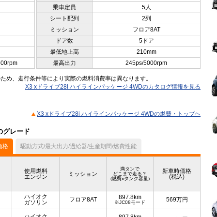
乗車定員
5人
シート配列
2列
ミッション
フロア8AT
ドア数
5ドア
最低地上高
210mm
800rpm
最高出力
245ps/5000rpm
のため、走行条件等により実際の燃料消費率は異なります。
X3 xドライブ28i ハイラインパッケージ 4WDのカタログ情報を見る
X3 xドライブ28i ハイラインパッケージ 4WDの燃費・トップヘ
他のグレード
価格
駆動方式/最大出力/過給器/生産期間/燃費性能
満タンで
使用燃料
新車時価格
ミッション
どこまで走る？
エンジン
(税込)
(燃費xタンク容量)
ハイオク
897.8km
フロア8AT
569
万円
ガソリン
※JC08モード
ハイオク