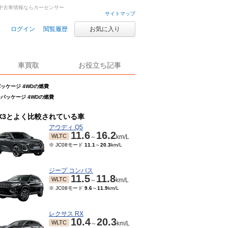
車・中古車情報ならカーセンサー
サイトマップ
ログイン
閲覧履歴
お気に入り
車買取
お役立ち記事
パッケージ 4WDの燃費
インパッケージ 4WDの燃費
X3とよく比較されている車
アウディ Q5
11.6
16.2
WLTC
～
km/L
※ JC08モード
11.1
～
20.3
km/L
ジープ コンパス
11.5
11.8
WLTC
～
km/L
※ JC08モード
9.6
～
11.9
km/L
レクサス RX
10.4
20.3
WLTC
～
km/L