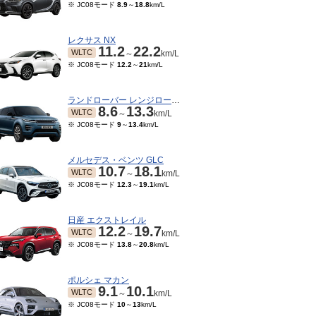
※ JC08モード
8.9
～
18.8
km/L
レクサス NX
11.2
22.2
WLTC
～
km/L
※ JC08モード
12.2
～
21
km/L
ランドローバー レンジローバーイヴォーク
8.6
13.3
WLTC
～
km/L
※ JC08モード
9
～
13.4
km/L
メルセデス・ベンツ GLC
10.7
18.1
WLTC
～
km/L
※ JC08モード
12.3
～
19.1
km/L
日産 エクストレイル
12.2
19.7
WLTC
～
km/L
※ JC08モード
13.8
～
20.8
km/L
ポルシェ マカン
9.1
10.1
WLTC
～
km/L
※ JC08モード
10
～
13
km/L