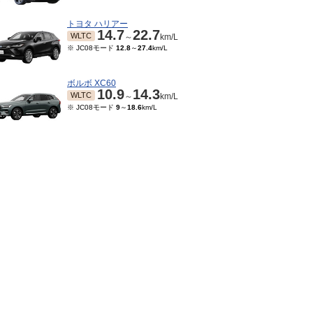
トヨタ ハリアー
14.7
22.7
WLTC
～
km/L
※ JC08モード
12.8
～
27.4
km/L
ボルボ XC60
10.9
14.3
WLTC
～
km/L
※ JC08モード
9
～
18.6
km/L