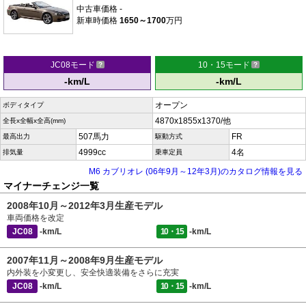
中古車価格
-
新車時価格
1650～1700
万円
JC08モード
10・15モード
-km/L
-km/L
オープン
ボディタイプ
4870x1855x1370/他
全長x全幅x全高(mm)
507馬力
FR
最高出力
駆動方式
4999cc
4名
排気量
乗車定員
M6 カブリオレ (06年9月～12年3月)のカタログ情報を見る
マイナーチェンジ一覧
2008年10月～2012年3月生産モデル
車両価格を改定
JC08
-km/L
10・15
-km/L
2007年11月～2008年9月生産モデル
内外装を小変更し、安全快適装備をさらに充実
JC08
-km/L
10・15
-km/L