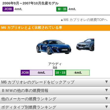
2006年9月～2007年10月生産モデル
JC08
-km/L
10・15
-km/L
▲M6 カブリオレの燃費TOPへ
M6 カブリオレとよく比較されている車
アウディ
R8
JC08
-km/L
10・15
-km/L
M6 カブリオレのグレードをピックアップ
ＢＭＷの他の車の燃費情報
他のメーカーの燃費ランキング
ボディタイプ別燃費ランキング