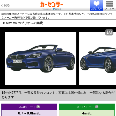
戻る
お気に入り
メニュー
新車時価格はメーカー発表当時の車両本体価格です。また基本情報など、その他の項目について
もメーカー発表時の情報に基いています。
ＢＭＷ M6 カブリオレの燃費
1/3
15年(H27)7月、一部改良時のフロント。写真は本国仕様の為、一部異なる場合が
あります
JC08モード
10・15モード
8.7～8.8km/L
-km/L