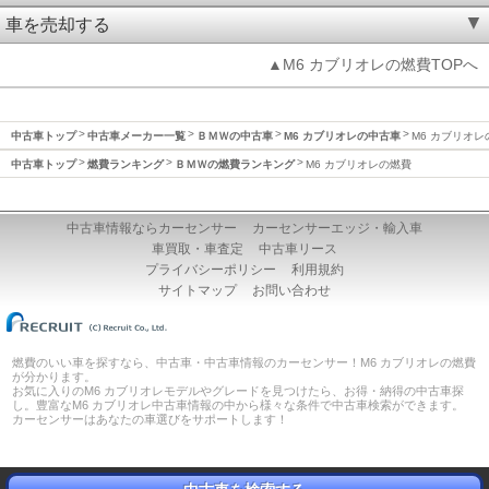
車を売却する
▲M6 カブリオレの燃費TOPへ
中古車トップ
中古車メーカー一覧
ＢＭＷの中古車
M6 カブリオレの中古車
M6 カブリオレ
中古車トップ
燃費ランキング
ＢＭＷの燃費ランキング
M6 カブリオレの燃費
中古車情報ならカーセンサー
カーセンサーエッジ・輸入車
車買取・車査定
中古車リース
プライバシーポリシー
利用規約
サイトマップ
お問い合わせ
燃費のいい車を探すなら、中古車・中古車情報のカーセンサー！M6 カブリオレの燃費
が分かります。
お気に入りのM6 カブリオレモデルやグレードを見つけたら、お得・納得の中古車探
し。豊富なM6 カブリオレ中古車情報の中から様々な条件で中古車検索ができます。
カーセンサーはあなたの車選びをサポートします！