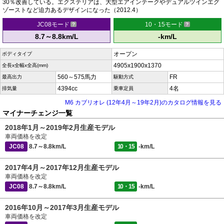
30％改善している。エクステリアは、大型エアインテークやデュアルツインエグ
ゾーストなど迫力あるデザインになった（2012.4）
JC08モード
10・15モード
8.7～8.8km/L
-km/L
オープン
ボディタイプ
4905x1900x1370
全長x全幅x全高(mm)
560～575馬力
FR
最高出力
駆動方式
4394cc
4名
排気量
乗車定員
M6 カブリオレ (12年4月～19年2月)のカタログ情報を見る
マイナーチェンジ一覧
2018年1月～2019年2月生産モデル
車両価格を改定
JC08
8.7～8.8km/L
10・15
-km/L
2017年4月～2017年12月生産モデル
車両価格を改定
JC08
8.7～8.8km/L
10・15
-km/L
2016年10月～2017年3月生産モデル
車両価格を改定