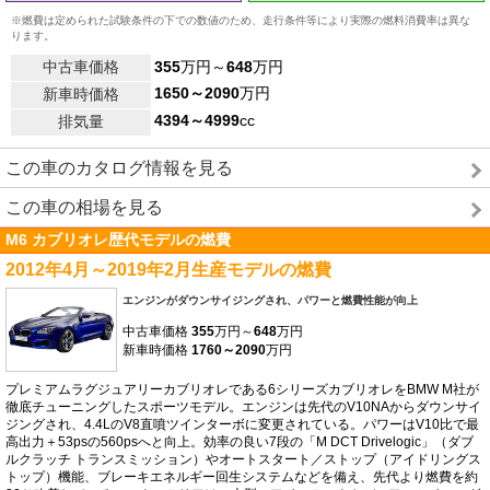
※燃費は定められた試験条件の下での数値のため、走行条件等により実際の燃料消費率は異な
ります。
中古車価格
355
万円～
648
万円
1650～2090
万円
新車時価格
4394～4999
cc
排気量
この車のカタログ情報を見る
この車の相場を見る
M6 カブリオレ歴代モデルの燃費
2012年4月～2019年2月生産モデルの燃費
エンジンがダウンサイジングされ、パワーと燃費性能が向上
中古車価格
355
万円～
648
万円
新車時価格
1760～2090
万円
プレミアムラグジュアリーカブリオレである6シリーズカブリオレをBMW M社が
徹底チューニングしたスポーツモデル。エンジンは先代のV10NAからダウンサイ
ジングされ、4.4LのV8直噴ツインターボに変更されている。パワーはV10比で最
高出力＋53psの560psへと向上。効率の良い7段の「M DCT Drivelogic」（ダブ
ルクラッチ トランスミッション）やオートスタート／ストップ（アイドリングス
トップ）機能、ブレーキエネルギー回生システムなどを備え、先代より燃費を約