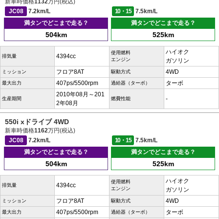
新車時価格
1132
万円(税込)
JC08
7.2km/L
10・15
7.5km/L
満タンでどこまで走る？
満タンでどこまで走る？
504km
525km
ハイオク
使用燃料
4394cc
排気量
エンジン
ガソリン
フロア8AT
4WD
ミッション
駆動方式
407ps/5500rpm
ターボ
最大出力
過給器（ターボ）
2010年08月～201
-
生産期間
燃費性能
2年08月
550i xドライブ 4WD
新車時価格
1162
万円(税込)
JC08
7.2km/L
10・15
7.5km/L
満タンでどこまで走る？
満タンでどこまで走る？
504km
525km
ハイオク
使用燃料
4394cc
排気量
エンジン
ガソリン
フロア8AT
4WD
ミッション
駆動方式
407ps/5500rpm
ターボ
最大出力
過給器（ターボ）