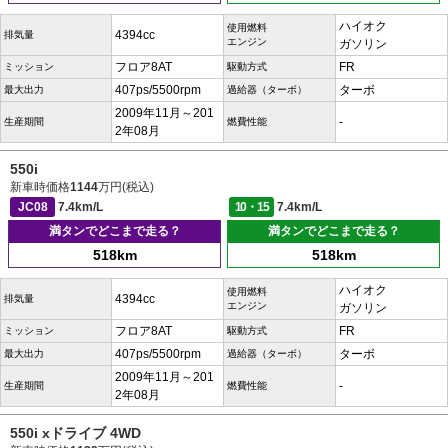
ハイオク
使用燃料
4394cc
排気量
エンジン
ガソリン
フロア8AT
FR
ミッション
駆動方式
407ps/5500rpm
ターボ
最大出力
過給器（ターボ）
2009年11月～201
-
生産期間
燃費性能
2年08月
550i
新車時価格
1144
万円(税込)
JC08
7.4km/L
10・15
7.4km/L
満タンでどこまで走る？
満タンでどこまで走る？
518km
518km
ハイオク
使用燃料
4394cc
排気量
エンジン
ガソリン
フロア8AT
FR
ミッション
駆動方式
407ps/5500rpm
ターボ
最大出力
過給器（ターボ）
2009年11月～201
-
生産期間
燃費性能
2年08月
550i xドライブ 4WD