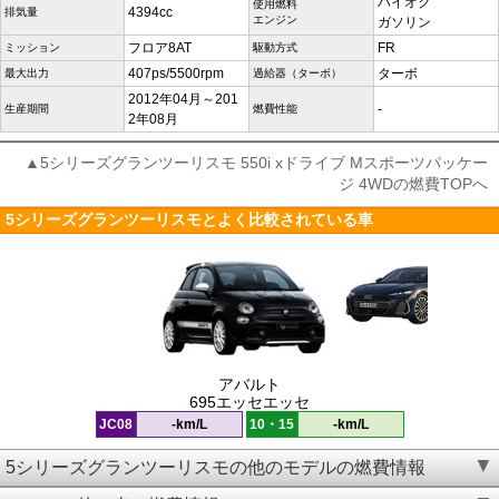
ハイオク
使用燃料
4394cc
排気量
エンジン
ガソリン
フロア8AT
FR
ミッション
駆動方式
407ps/5500rpm
ターボ
最大出力
過給器（ターボ）
2012年04月～201
-
生産期間
燃費性能
2年08月
▲5シリーズグランツーリスモ 550i xドライブ Mスポーツパッケー
ジ 4WDの燃費TOPへ
5シリーズグランツーリスモとよく比較されている車
アバルト
695エッセエッセ
JC08
-km/L
10・15
-km/L
5シリーズグランツーリスモの他のモデルの燃費情報