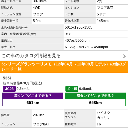
3070mm
2列
ホイールベース
シート列数
4WD
フロア8AT
駆動方式
ミッション
フロア
5ドア
ミッション位置
ドア数
5.9m
145mm
最小回転半径
最低地上高
5015x1900x1565
全長x全幅x全高(mm)
-x-x-
室内 全長x全幅x全高(mm)
407ps/5500rpm
最高出力
61.2kg・m/1750～4500rpm
最大トルク
この車のカタログ情報を見る
5シリーズグランツーリスモ（12年04月～12年08月モデル）の他のグ
レード一覧
535i
新車時価格
878
万円(税込)
JC08
9.3km/L
10・15
9.4km/L
満タンでどこまで走る？
満タンでどこまで走る？
651km
658km
ハイオク
使用燃料
2979cc
排気量
エンジン
ガソリン
フロア8AT
FR
ミッション
駆動方式