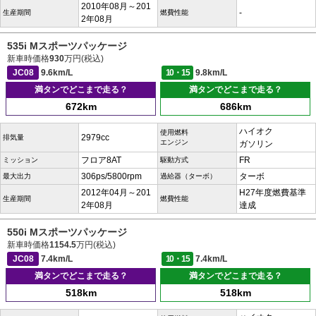
2010年08月～201
-
生産期間
燃費性能
2年08月
535i Mスポーツパッケージ
新車時価格
930
万円(税込)
JC08
9.6km/L
10・15
9.8km/L
満タンでどこまで走る？
満タンでどこまで走る？
672km
686km
ハイオク
使用燃料
2979cc
排気量
エンジン
ガソリン
フロア8AT
FR
ミッション
駆動方式
306ps/5800rpm
ターボ
最大出力
過給器（ターボ）
2012年04月～201
H27年度燃費基準
生産期間
燃費性能
2年08月
達成
550i Mスポーツパッケージ
新車時価格
1154.5
万円(税込)
JC08
7.4km/L
10・15
7.4km/L
満タンでどこまで走る？
満タンでどこまで走る？
518km
518km