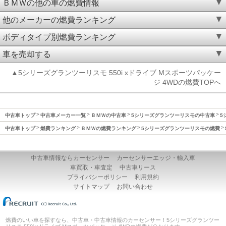
ＢＭＷの他の車の燃費情報
他のメーカーの燃費ランキング
ボディタイプ別燃費ランキング
車を売却する
▲5シリーズグランツーリスモ 550i xドライブ Mスポーツパッケー
ジ 4WDの燃費TOPへ
中古車トップ
中古車メーカー一覧
ＢＭＷの中古車
5シリーズグランツーリスモの中古車
5
中古車トップ
燃費ランキング
ＢＭＷの燃費ランキング
5シリーズグランツーリスモの燃費
中古車情報ならカーセンサー
カーセンサーエッジ・輸入車
車買取・車査定
中古車リース
プライバシーポリシー
利用規約
サイトマップ
お問い合わせ
燃費のいい車を探すなら、中古車・中古車情報のカーセンサー！5シリーズグランツー