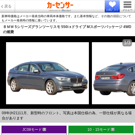
戻る
お気に入り
メニュー
新車時価格はメーカー発表当時の車両本体価格です。また基本情報など、その他の項目について
もメーカー発表時の情報に基いています。
ＢＭＷ 5シリーズグランツーリスモ 550i xドライブ Mスポーツパッケージ 4WD
の燃費
1/3
09年(H21)11月、新型時のフロント。写真は本国仕様の為、一部仕様が異なる場
合があります
JC08モード
10・15モード