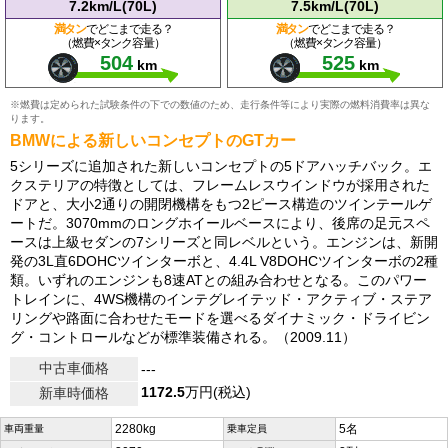
7.2km/L(70L)
7.5km/L(70L)
満タン
でどこまで走る？
満タン
でどこまで走る？
（燃費×タンク容量）
（燃費×タンク容量）
504
525
km
km
※燃費は定められた試験条件の下での数値のため、走行条件等により実際の燃料消費率は異な
ります。
BMWによる新しいコンセプトのGTカー
5シリーズに追加された新しいコンセプトの5ドアハッチバック。エ
クステリアの特徴としては、フレームレスウインドウが採用された
ドアと、大小2通りの開閉機構をもつ2ピース構造のツインテールゲ
ートだ。3070mmのロングホイールベースにより、後席の足元スペ
ースは上級セダンの7シリーズと同レベルという。エンジンは、新開
発の3L直6DOHCツインターボと、4.4L V8DOHCツインターボの2種
類。いずれのエンジンも8速ATとの組み合わせとなる。このパワー
トレインに、4WS機構のインテグレイテッド・アクティブ・ステア
リングや路面に合わせたモードを選べるダイナミック・ドライビン
グ・コントロールなどが標準装備される。（2009.11）
中古車価格
---
1172.5
万円(税込)
新車時価格
2280kg
5名
車両重量
乗車定員