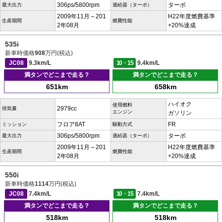
306ps/5800rpm
ターボ
最大出力
過給器（ターボ）
2009年11月～201
H22年度燃費基準
生産期間
燃費性能
2年08月
+20%達成
535i
新車時価格
908
万円(税込)
JC08
9.3km/L
10・15
9.4km/L
満タンでどこまで走る？
満タンでどこまで走る？
651km
658km
ハイオク
使用燃料
2979cc
排気量
エンジン
ガソリン
フロア8AT
FR
ミッション
駆動方式
306ps/5800rpm
ターボ
最大出力
過給器（ターボ）
2009年11月～201
H22年度燃費基準
生産期間
燃費性能
2年08月
+20%達成
550i
新車時価格
1114
万円(税込)
JC08
7.4km/L
10・15
7.4km/L
満タンでどこまで走る？
満タンでどこまで走る？
518km
518km