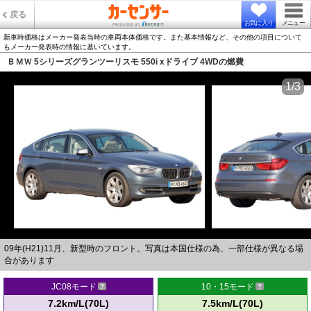
戻る
お気に入り
メニュー
新車時価格はメーカー発表当時の車両本体価格です。また基本情報など、その他の項目について
もメーカー発表時の情報に基いています。
ＢＭＷ 5シリーズグランツーリスモ 550i xドライブ 4WDの燃費
1/3
09年(H21)11月、新型時のフロント。写真は本国仕様の為、一部仕様が異なる場
合があります
JC08モード
10・15モード
7.2km/L(70L)
7.5km/L(70L)