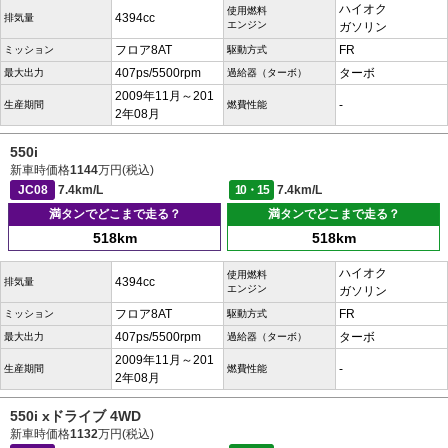
ハイオク
使用燃料
4394cc
排気量
エンジン
ガソリン
フロア8AT
FR
ミッション
駆動方式
407ps/5500rpm
ターボ
最大出力
過給器（ターボ）
2009年11月～201
-
生産期間
燃費性能
2年08月
550i
新車時価格
1144
万円(税込)
JC08
7.4km/L
10・15
7.4km/L
満タンでどこまで走る？
満タンでどこまで走る？
518km
518km
ハイオク
使用燃料
4394cc
排気量
エンジン
ガソリン
フロア8AT
FR
ミッション
駆動方式
407ps/5500rpm
ターボ
最大出力
過給器（ターボ）
2009年11月～201
-
生産期間
燃費性能
2年08月
550i xドライブ 4WD
新車時価格
1132
万円(税込)