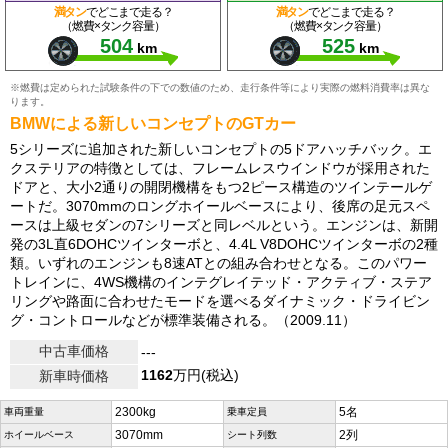
満タン
でどこまで走る？
満タン
でどこまで走る？
（燃費×タンク容量）
（燃費×タンク容量）
504
525
km
km
※燃費は定められた試験条件の下での数値のため、走行条件等により実際の燃料消費率は異な
ります。
BMWによる新しいコンセプトのGTカー
5シリーズに追加された新しいコンセプトの5ドアハッチバック。エ
クステリアの特徴としては、フレームレスウインドウが採用された
ドアと、大小2通りの開閉機構をもつ2ピース構造のツインテールゲ
ートだ。3070mmのロングホイールベースにより、後席の足元スペ
ースは上級セダンの7シリーズと同レベルという。エンジンは、新開
発の3L直6DOHCツインターボと、4.4L V8DOHCツインターボの2種
類。いずれのエンジンも8速ATとの組み合わせとなる。このパワー
トレインに、4WS機構のインテグレイテッド・アクティブ・ステア
リングや路面に合わせたモードを選べるダイナミック・ドライビン
グ・コントロールなどが標準装備される。（2009.11）
中古車価格
---
1162
万円(税込)
新車時価格
2300kg
5名
車両重量
乗車定員
3070mm
2列
ホイールベース
シート列数