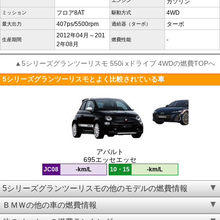
エンジン
ガソリン
フロア8AT
4WD
ミッション
駆動方式
407ps/5500rpm
ターボ
最大出力
過給器（ターボ）
2012年04月～201
-
生産期間
燃費性能
2年08月
▲5シリーズグランツーリスモ 550i xドライブ 4WDの燃費TOPへ
5シリーズグランツーリスモとよく比較されている車
アバルト
695エッセエッセ
JC08
-km/L
10・15
-km/L
5シリーズグランツーリスモの他のモデルの燃費情報
ＢＭＷの他の車の燃費情報