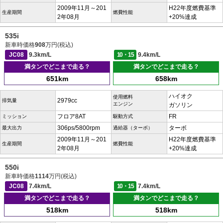
2009年11月～201
H22年度燃費基準
生産期間
燃費性能
2年08月
+20%達成
535i
新車時価格
908
万円(税込)
JC08
9.3km/L
10・15
9.4km/L
満タンでどこまで走る？
満タンでどこまで走る？
651km
658km
ハイオク
使用燃料
2979cc
排気量
エンジン
ガソリン
フロア8AT
FR
ミッション
駆動方式
306ps/5800rpm
ターボ
最大出力
過給器（ターボ）
2009年11月～201
H22年度燃費基準
生産期間
燃費性能
2年08月
+20%達成
550i
新車時価格
1114
万円(税込)
JC08
7.4km/L
10・15
7.4km/L
満タンでどこまで走る？
満タンでどこまで走る？
518km
518km