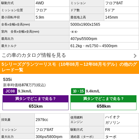
4WD
フロア8AT
駆動方式
ミッション
フロア
5ドア
ミッション位置
ドア数
5.9m
145mm
最小回転半径
最低地上高
5000x1900x1565
全長x全幅x全高(mm)
-x-x-
室内 全長x全幅x全高(mm)
407ps/5500rpm
最高出力
61.2kg・m/1750～4500rpm
最大トルク
この車のカタログ情報を見る
5シリーズグランツーリスモ（10年08月～12年08月モデル）の他のグ
レード一覧
535i
新車時価格
878
万円(税込)
JC08
9.3km/L
10・15
9.4km/L
満タンでどこまで走る？
満タンでどこまで走る？
651km
658km
ハイオク
使用燃料
2979cc
排気量
エンジン
ガソリン
フロア8AT
FR
ミッション
駆動方式
306ps/5800rpm
ターボ
最大出力
過給器（ターボ）