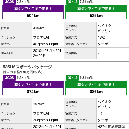
JC08
7.2km/L
10・15
7.5km/L
満タンでどこまで走る？
満タンでどこまで走る？
504km
525km
ハイオク
使用燃料
4394cc
排気量
エンジン
ガソリン
フロア8AT
4WD
ミッション
駆動方式
407ps/5500rpm
ターボ
最大出力
過給器（ターボ）
2010年08月～201
-
生産期間
燃費性能
2年08月
535i Mスポーツパッケージ
新車時価格
930
万円(税込)
JC08
9.6km/L
10・15
9.8km/L
満タンでどこまで走る？
満タンでどこまで走る？
672km
686km
ハイオク
使用燃料
2979cc
排気量
エンジン
ガソリン
フロア8AT
FR
ミッション
駆動方式
306ps/5800rpm
ターボ
最大出力
過給器（ターボ）
2012年04月～201
H27年度燃費基準