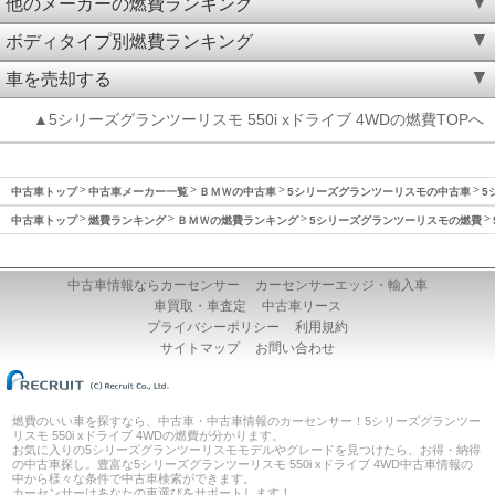
他のメーカーの燃費ランキング
ボディタイプ別燃費ランキング
車を売却する
▲5シリーズグランツーリスモ 550i xドライブ 4WDの燃費TOPへ
中古車トップ
中古車メーカー一覧
ＢＭＷの中古車
5シリーズグランツーリスモの中古車
5
中古車トップ
燃費ランキング
ＢＭＷの燃費ランキング
5シリーズグランツーリスモの燃費
中古車情報ならカーセンサー
カーセンサーエッジ・輸入車
車買取・車査定
中古車リース
プライバシーポリシー
利用規約
サイトマップ
お問い合わせ
燃費のいい車を探すなら、中古車・中古車情報のカーセンサー！5シリーズグランツー
リスモ 550i xドライブ 4WDの燃費が分かります。
お気に入りの5シリーズグランツーリスモモデルやグレードを見つけたら、お得・納得
の中古車探し。豊富な5シリーズグランツーリスモ 550i xドライブ 4WD中古車情報の
中から様々な条件で中古車検索ができます。
カーセンサーはあなたの車選びをサポートします！