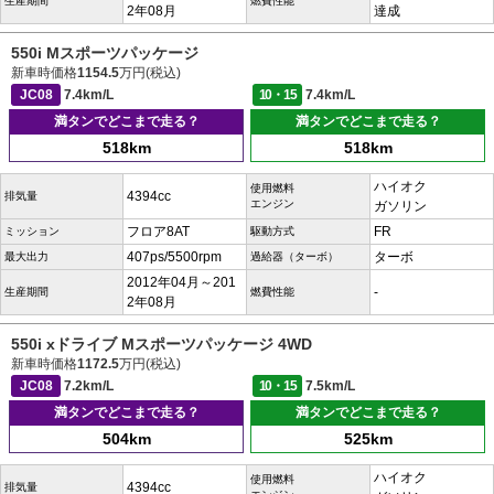
生産期間
燃費性能
2年08月
達成
550i Mスポーツパッケージ
新車時価格
1154.5
万円(税込)
JC08
7.4km/L
10・15
7.4km/L
満タンでどこまで走る？
満タンでどこまで走る？
518km
518km
ハイオク
使用燃料
4394cc
排気量
エンジン
ガソリン
フロア8AT
FR
ミッション
駆動方式
407ps/5500rpm
ターボ
最大出力
過給器（ターボ）
2012年04月～201
-
生産期間
燃費性能
2年08月
550i xドライブ Mスポーツパッケージ 4WD
新車時価格
1172.5
万円(税込)
JC08
7.2km/L
10・15
7.5km/L
満タンでどこまで走る？
満タンでどこまで走る？
504km
525km
ハイオク
使用燃料
4394cc
排気量