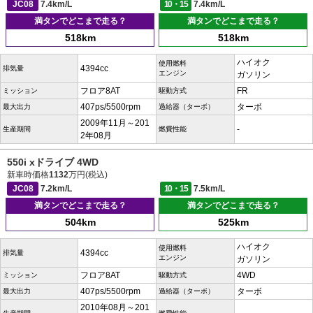
JC08
7.4km/L
10・15
7.4km/L
満タンでどこまで走る？
満タンでどこまで走る？
518km
518km
ハイオク
使用燃料
4394cc
排気量
エンジン
ガソリン
フロア8AT
FR
ミッション
駆動方式
407ps/5500rpm
ターボ
最大出力
過給器（ターボ）
2009年11月～201
-
生産期間
燃費性能
2年08月
550i xドライブ 4WD
新車時価格
1132
万円(税込)
JC08
7.2km/L
10・15
7.5km/L
満タンでどこまで走る？
満タンでどこまで走る？
504km
525km
ハイオク
使用燃料
4394cc
排気量
エンジン
ガソリン
フロア8AT
4WD
ミッション
駆動方式
407ps/5500rpm
ターボ
最大出力
過給器（ターボ）
2010年08月～201