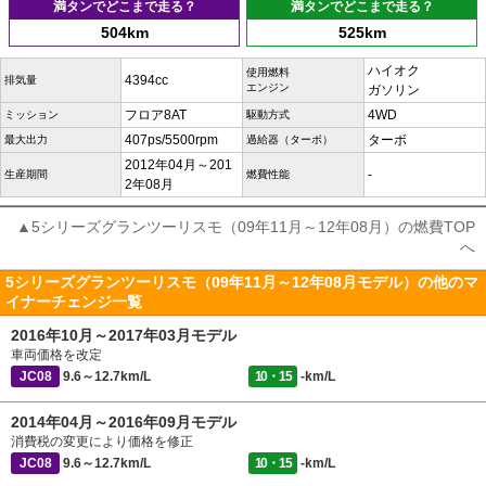
満タンでどこまで走る？
満タンでどこまで走る？
504km
525km
ハイオク
使用燃料
4394cc
排気量
エンジン
ガソリン
フロア8AT
4WD
ミッション
駆動方式
407ps/5500rpm
ターボ
最大出力
過給器（ターボ）
2012年04月～201
-
生産期間
燃費性能
2年08月
▲5シリーズグランツーリスモ（09年11月～12年08月）の燃費TOP
へ
5シリーズグランツーリスモ（09年11月～12年08月モデル）の他のマ
イナーチェンジ一覧
2016年10月～2017年03月モデル
車両価格を改定
JC08
9.6～12.7km/L
10・15
-km/L
2014年04月～2016年09月モデル
消費税の変更により価格を修正
JC08
9.6～12.7km/L
10・15
-km/L