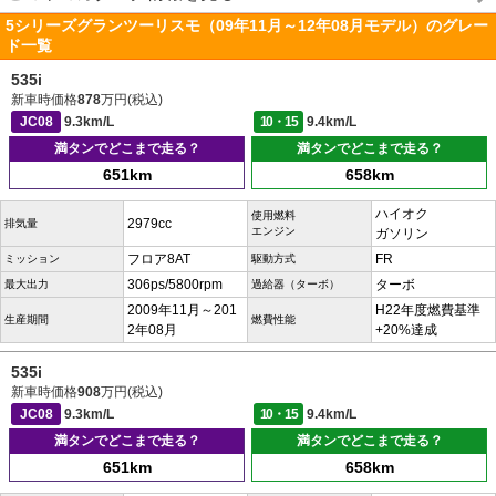
5シリーズグランツーリスモ（09年11月～12年08月モデル）のグレー
ド一覧
535i
新車時価格
878
万円(税込)
JC08
9.3km/L
10・15
9.4km/L
満タンでどこまで走る？
満タンでどこまで走る？
651km
658km
ハイオク
使用燃料
2979cc
排気量
エンジン
ガソリン
フロア8AT
FR
ミッション
駆動方式
306ps/5800rpm
ターボ
最大出力
過給器（ターボ）
2009年11月～201
H22年度燃費基準
生産期間
燃費性能
2年08月
+20%達成
535i
新車時価格
908
万円(税込)
JC08
9.3km/L
10・15
9.4km/L
満タンでどこまで走る？
満タンでどこまで走る？
651km
658km