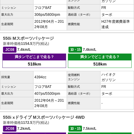
エンジン
ガソリン
フロア8AT
FR
ミッション
駆動方式
306ps/5800rpm
ターボ
最大出力
過給器（ターボ）
2012年04月～201
H27年度燃費基準
生産期間
燃費性能
2年08月
達成
550i Mスポーツパッケージ
新車時価格
1154.5
万円(税込)
JC08
7.4km/L
10・15
7.4km/L
満タンでどこまで走る？
満タンでどこまで走る？
518km
518km
ハイオク
使用燃料
4394cc
排気量
エンジン
ガソリン
フロア8AT
FR
ミッション
駆動方式
407ps/5500rpm
ターボ
最大出力
過給器（ターボ）
2012年04月～201
-
生産期間
燃費性能
2年08月
550i xドライブ Mスポーツパッケージ 4WD
新車時価格
1172.5
万円(税込)
JC08
7.2km/L
10・15
7.5km/L