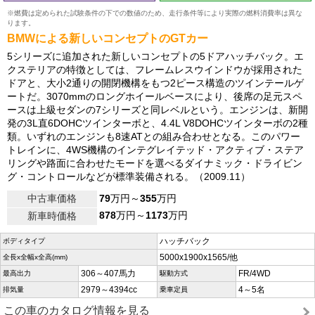
※燃費は定められた試験条件の下での数値のため、走行条件等により実際の燃料消費率は異な
ります。
BMWによる新しいコンセプトのGTカー
5シリーズに追加された新しいコンセプトの5ドアハッチバック。エ
クステリアの特徴としては、フレームレスウインドウが採用された
ドアと、大小2通りの開閉機構をもつ2ピース構造のツインテールゲ
ートだ。3070mmのロングホイールベースにより、後席の足元スペ
ースは上級セダンの7シリーズと同レベルという。エンジンは、新開
発の3L直6DOHCツインターボと、4.4L V8DOHCツインターボの2種
類。いずれのエンジンも8速ATとの組み合わせとなる。このパワー
トレインに、4WS機構のインテグレイテッド・アクティブ・ステア
リングや路面に合わせたモードを選べるダイナミック・ドライビン
グ・コントロールなどが標準装備される。（2009.11）
中古車価格
79
万円～
355
万円
878
万円～
1173
万円
新車時価格
ハッチバック
ボディタイプ
5000x1900x1565/他
全長x全幅x全高(mm)
306～407馬力
FR/4WD
最高出力
駆動方式
2979～4394cc
4～5名
排気量
乗車定員
この車のカタログ情報を見る