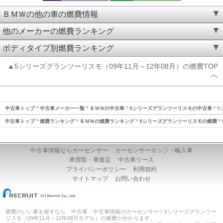
ＢＭＷの他の車の燃費情報
他のメーカーの燃費ランキング
ボディタイプ別燃費ランキング
▲5シリーズグランツーリスモ（09年11月～12年08月）の燃費TOP
へ
中古車トップ
中古車メーカー一覧
ＢＭＷの中古車
5シリーズグランツーリスモの中古車
5
中古車トップ
燃費ランキング
ＢＭＷの燃費ランキング
5シリーズグランツーリスモの燃費
中古車情報ならカーセンサー
カーセンサーエッジ・輸入車
車買取・車査定
中古車リース
プライバシーポリシー
利用規約
サイトマップ
お問い合わせ
燃費のいい車を探すなら、中古車・中古車情報のカーセンサー！5シリーズグランツー
リスモ（09年11月～12年08月モデル）の燃費が分かります。