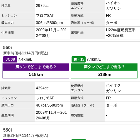
ハイオク
使用燃料
2979cc
排気量
エンジン
ガソリン
フロア8AT
FR
ミッション
駆動方式
306ps/5800rpm
ターボ
最大出力
過給器（ターボ）
2009年11月～201
H22年度燃費基準
生産期間
燃費性能
2年08月
+20%達成
550i
新車時価格
1114
万円(税込)
JC08
7.4km/L
10・15
7.4km/L
満タンでどこまで走る？
満タンでどこまで走る？
518km
518km
ハイオク
使用燃料
4394cc
排気量
エンジン
ガソリン
フロア8AT
FR
ミッション
駆動方式
407ps/5500rpm
ターボ
最大出力
過給器（ターボ）
2009年11月～201
-
生産期間
燃費性能
2年08月
550i
新車時価格
1144
万円(税込)