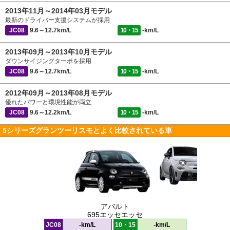
2013年11月～2014年03月モデル
最新のドライバー支援システムが採用
JC08
9.6～12.7km/L
10・15
-km/L
2013年09月～2013年10月モデル
ダウンサイジングターボを採用
JC08
9.6～12.7km/L
10・15
-km/L
2012年09月～2013年08月モデル
優れたパワーと環境性能が両立
JC08
9.6～12.2km/L
10・15
-km/L
5シリーズグランツーリスモとよく比較されている車
アバルト
695エッセエッセ
JC08
-km/L
10・15
-km/L