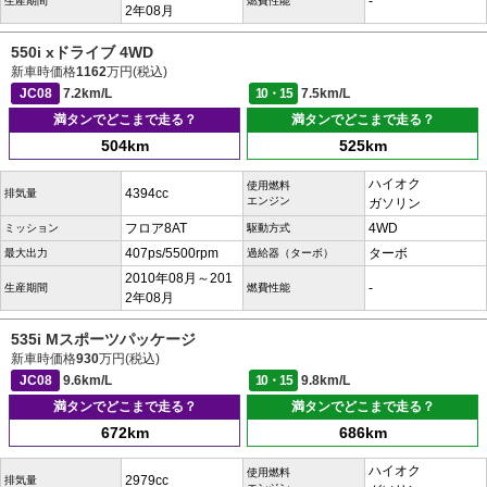
-
生産期間
燃費性能
2年08月
550i xドライブ 4WD
新車時価格
1162
万円(税込)
JC08
7.2km/L
10・15
7.5km/L
満タンでどこまで走る？
満タンでどこまで走る？
504km
525km
ハイオク
使用燃料
4394cc
排気量
エンジン
ガソリン
フロア8AT
4WD
ミッション
駆動方式
407ps/5500rpm
ターボ
最大出力
過給器（ターボ）
2010年08月～201
-
生産期間
燃費性能
2年08月
535i Mスポーツパッケージ
新車時価格
930
万円(税込)
JC08
9.6km/L
10・15
9.8km/L
満タンでどこまで走る？
満タンでどこまで走る？
672km
686km
ハイオク
使用燃料
2979cc
排気量