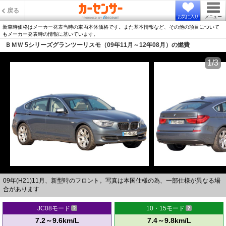
戻る
お気に入り
メニュー
新車時価格はメーカー発表当時の車両本体価格です。また基本情報など、その他の項目について
もメーカー発表時の情報に基いています。
ＢＭＷ 5シリーズグランツーリスモ（09年11月～12年08月）の燃費
1/3
09年(H21)11月、新型時のフロント。写真は本国仕様の為、一部仕様が異なる場
合があります
JC08モード
10・15モード
7.2～9.6km/L
7.4～9.8km/L