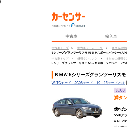
{
中古車
輸入車
中古車トップ
>
中古車メーカー一覧
>
ＢＭＷの中
5シリーズグランツーリスモ 535i Mスポーツパッケージの
中古車トップ
>
燃費ランキング
>
ＢＭＷの燃費ラ
5シリーズグランツーリスモ 535i Mスポーツパッケージの
ＢＭＷ 5シリーズグランツーリスモ 
WLTCモード、JC08モード、10・15モードとは
JC08
満タ
優れた
550i
4.4L