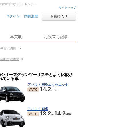
車・中古車情報ならカーセンサー
サイトマップ
ログイン
閲覧履歴
お気に入り
車買取
お役立ち記事
08月)の燃費
>
年08月)の燃費
>
5シリーズグランツーリスモとよく比較さ
れている車
アバルト 695エッセエッセ
14.2
WLTC
km/L
アバルト 695
13.2
14.2
WLTC
～
km/L