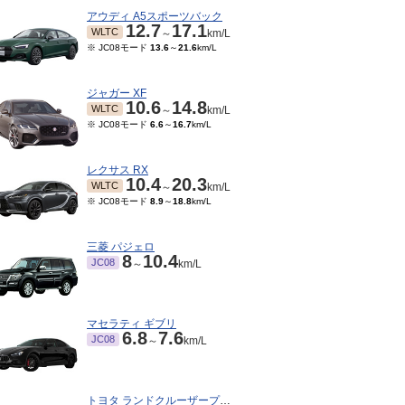
アウディ A5スポーツバック
12.7
17.1
WLTC
～
km/L
※ JC08モード
13.6
～
21.6
km/L
ジャガー XF
10.6
14.8
WLTC
～
km/L
※ JC08モード
6.6
～
16.7
km/L
レクサス RX
10.4
20.3
WLTC
～
km/L
※ JC08モード
8.9
～
18.8
km/L
三菱 パジェロ
8
10.4
JC08
～
km/L
マセラティ ギブリ
6.8
7.6
JC08
～
km/L
トヨタ ランドクルーザープラド