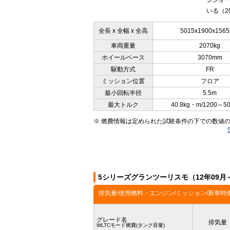
ジンオ
いる（20
全長 x 全幅 x 全高
5015x1900x156
車両重量
2070kg
ホイールベース
3070mm
駆動方式
FR
ミッション位置
フロア
最小回転半径
5.5m
最大トルク
40.8kg・m/1200～5
※ 燃費情報は定められた試験条件の下での数値
5シリーズグランツーリスモ（12年09月
排気量/使用燃料・エンジン/ミッション/新車時
グレード名
排気量
WLTCモード燃費(タンク容量)