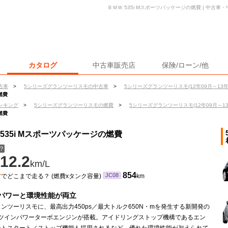
ＢＭＷ 535i Mスポーツパッケージの燃費 | 中古
カタログ
中古車販売店
保険/ローン/他
古車
>
5シリーズグランツーリスモの中古車
>
5シリーズグランツーリスモ(12年09月～13年
燃費
ンキング
>
5シリーズグランツーリスモの燃費
>
5シリーズグランツーリスモ(12年09月～13
燃費
535i Mスポーツパッケージの燃費
？
12.2
km/L
ン
854
JC08
でどこまで走る？ (燃費xタンク容量)
km
パワーと環境性能が両立
グランツーリスモに、最高出力450ps／最大トルク650N・mを発生する新開発の
 V8ツインパワーターボエンジンが搭載。アイドリングストップ機構であるエン