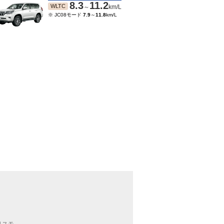
8.3
11.2
WLTC
～
km/L
※ JC08モード
7.9
～
11.8
km/L