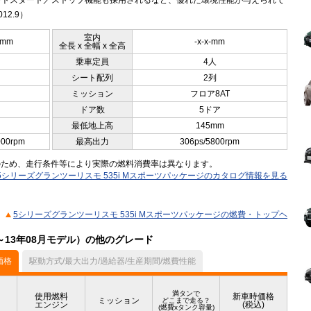
ートスタート／ストップ機能も採用されるなど、優れた環境性能が与えられて
12.9）
室内
5mm
-x-x-mm
全長 x 全幅 x 全高
乗車定員
4人
シート配列
2列
ミッション
フロア8AT
ドア数
5ドア
最低地上高
145mm
000rpm
最高出力
306ps/5800rpm
のため、走行条件等により実際の燃料消費率は異なります。
5シリーズグランツーリスモ 535i Mスポーツパッケージのカタログ情報を見る
5シリーズグランツーリスモ 535i Mスポーツパッケージの燃費・トップヘ
～13年08月モデル）の他のグレード
価格
駆動方式/最大出力/過給器/生産期間/燃費性能
満タンで
使用燃料
新車時価格
ミッション
どこまで走る？
エンジン
(税込)
(燃費xタンク容量)