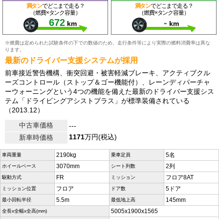
満タン
でどこまで走る？
満タン
でどこまで走る？
（燃費×タンク容量）
（燃費×タンク容量）
672
-
km
km
※燃費は定められた試験条件の下での数値のため、走行条件等により実際の燃料消費率は異な
ります。
最新のドライバー支援システムが採用
前車接近警告機構、衝突回避・被害軽減ブレーキ、アクティブクル
ーズコントロール（ストップ＆ゴー機能付）、レーンディパーチャ
ーウォーニングという4つの機能を備えた最新のドライバー支援シス
テム「ドライビングアシストプラス」が標準装備されている
（2013.12）
中古車価格
---
1171
万円(税込)
新車時価格
2190kg
5名
車両重量
乗車定員
3070mm
2列
ホイールベース
シート列数
FR
フロア8AT
駆動方式
ミッション
フロア
5ドア
ミッション位置
ドア数
5.5m
145mm
最小回転半径
最低地上高
5005x1900x1565
全長x全幅x全高(mm)