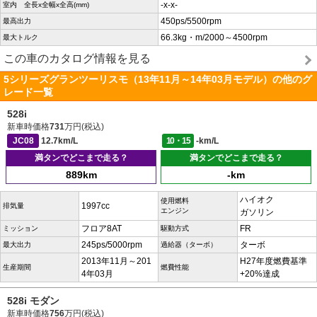
-x-x-
室内 全長x全幅x全高(mm)
450ps/5500rpm
最高出力
66.3kg・m/2000～4500rpm
最大トルク
この車のカタログ情報を見る
5シリーズグランツーリスモ（13年11月～14年03月モデル）の他のグ
レード一覧
528i
新車時価格
731
万円(税込)
JC08
12.7km/L
10・15
-km/L
満タンでどこまで走る？
満タンでどこまで走る？
889km
-km
ハイオク
使用燃料
1997cc
排気量
エンジン
ガソリン
フロア8AT
FR
ミッション
駆動方式
245ps/5000rpm
ターボ
最大出力
過給器（ターボ）
2013年11月～201
H27年度燃費基準
生産期間
燃費性能
4年03月
+20%達成
528i モダン
新車時価格
756
万円(税込)