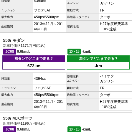
4394cc
排気量
エンジン
ガソリン
フロア8AT
FR
ミッション
駆動方式
450ps/5500rpm
ターボ
最大出力
過給器（ターボ）
2013年11月～201
H27年度燃費基準
生産期間
燃費性能
4年03月
+10%達成
550i モダン
新車時価格
1171
万円(税込)
JC08
9.6km/L
10・15
-km/L
満タンでどこまで走る？
満タンでどこまで走る？
672km
-km
ハイオク
使用燃料
4394cc
排気量
エンジン
ガソリン
フロア8AT
FR
ミッション
駆動方式
450ps/5500rpm
ターボ
最大出力
過給器（ターボ）
2013年11月～201
H27年度燃費基準
生産期間
燃費性能
4年03月
+10%達成
550i Mスポーツ
新車時価格
1196
万円(税込)
JC08
9.6km/L
10・15
-km/L