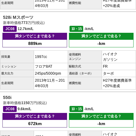
2013年11月～201
H27年度燃費基準
生産期間
燃費性能
4年03月
+20%達成
528i Mスポーツ
新車時価格
773
万円(税込)
JC08
12.7km/L
10・15
-km/L
満タンでどこまで走る？
満タンでどこまで走る？
889km
-km
ハイオク
使用燃料
1997cc
排気量
エンジン
ガソリン
フロア8AT
FR
ミッション
駆動方式
245ps/5000rpm
ターボ
最大出力
過給器（ターボ）
2013年11月～201
H27年度燃費基準
生産期間
燃費性能
4年03月
+20%達成
550i
新車時価格
1150
万円(税込)
JC08
9.6km/L
10・15
-km/L
満タンでどこまで走る？
満タンでどこまで走る？
672km
-km
ハイオク
使用燃料