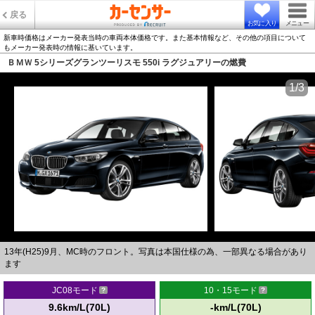
戻る
お気に入り
メニュー
新車時価格はメーカー発表当時の車両本体価格です。また基本情報など、その他の項目について
もメーカー発表時の情報に基いています。
ＢＭＷ 5シリーズグランツーリスモ 550i ラグジュアリーの燃費
1/3
13年(H25)9月、MC時のフロント。写真は本国仕様の為、一部異なる場合があり
ます
JC08モード
10・15モード
9.6km/L(70L)
-km/L(70L)