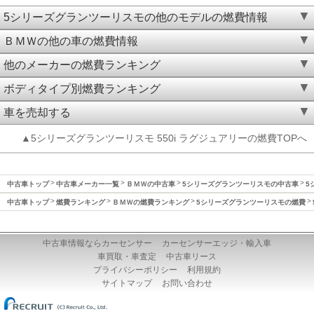
5シリーズグランツーリスモの他のモデルの燃費情報
ＢＭＷの他の車の燃費情報
他のメーカーの燃費ランキング
ボディタイプ別燃費ランキング
車を売却する
▲5シリーズグランツーリスモ 550i ラグジュアリーの燃費TOPへ
中古車トップ
中古車メーカー一覧
ＢＭＷの中古車
5シリーズグランツーリスモの中古車
5
中古車トップ
燃費ランキング
ＢＭＷの燃費ランキング
5シリーズグランツーリスモの燃費
中古車情報ならカーセンサー
カーセンサーエッジ・輸入車
車買取・車査定
中古車リース
プライバシーポリシー
利用規約
サイトマップ
お問い合わせ