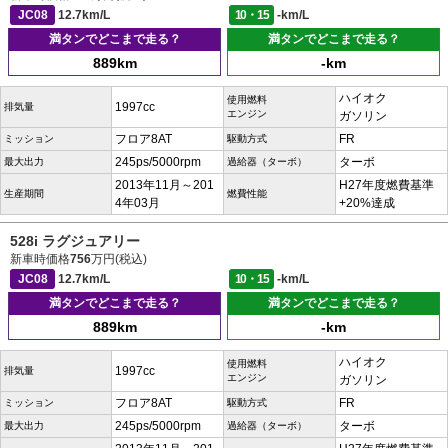
JC08
12.7km/L
10・15
-km/L
満タンでどこまで走る？
満タンでどこまで走る？
889km
-km
ハイオク
使用燃料
1997cc
排気量
エンジン
ガソリン
フロア8AT
FR
ミッション
駆動方式
245ps/5000rpm
ターボ
最大出力
過給器（ターボ）
2013年11月～201
H27年度燃費基準
生産期間
燃費性能
4年03月
+20%達成
528i ラグジュアリー
新車時価格
756
万円(税込)
JC08
12.7km/L
10・15
-km/L
満タンでどこまで走る？
満タンでどこまで走る？
889km
-km
ハイオク
使用燃料
1997cc
排気量
エンジン
ガソリン
フロア8AT
FR
ミッション
駆動方式
245ps/5000rpm
ターボ
最大出力
過給器（ターボ）