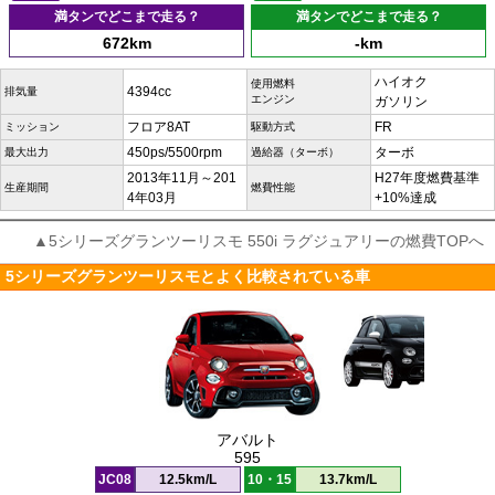
満タンでどこまで走る？
満タンでどこまで走る？
672km
-km
ハイオク
使用燃料
4394cc
排気量
エンジン
ガソリン
フロア8AT
FR
ミッション
駆動方式
450ps/5500rpm
ターボ
最大出力
過給器（ターボ）
2013年11月～201
H27年度燃費基準
生産期間
燃費性能
4年03月
+10%達成
▲5シリーズグランツーリスモ 550i ラグジュアリーの燃費TOPへ
5シリーズグランツーリスモとよく比較されている車
アバルト
595
JC08
12.5km/L
10・15
13.7km/L