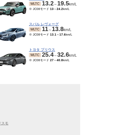
13.2
19.5
WLTC
～
km/L
※ JC08モード
13
～
24.2
km/L
スバル レヴォーグ
11
13.8
WLTC
～
km/L
※ JC08モード
13.1
～
17.6
km/L
トヨタ プリウス
25.4
32.6
WLTC
～
km/L
※ JC08モード
27
～
40.8
km/L
リスモ