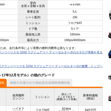
室内
0mm
-x-x-mm
全長 x 全幅 x 全高
乗車定員
5人
シート配列
2列
ミッション
フロア8AT
ドア数
5ドア
最低地上高
165mm
500rpm
最高出力
190ps/4000rpm
のため、走行条件等により実際の燃料消費率は異なります。
ランツーリスモ 320d ラグジュアリー ディーゼルターボのカタログ情報を見る
ズグランツーリスモ 320d ラグジュアリー ディーゼルターボの燃費・トップヘ
～17年12月モデル）の他のグレード
価格
駆動方式/最大出力/過給器/生産期間/燃費性能
満タンで
使用燃料
新車時価格
ミッション
どこまで走る？
エンジン
(税込)
(燃費xタンク容量)
ハイオク
924km
フロア8AT
645
万円