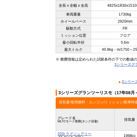
全長 x 全幅 x 全高
4825x1830x151
車両重量
1730kg
ホイールベース
2920mm
駆動方式
FR
ミッション位置
フロア
最小回転半径
5.6m
最大トルク
40.8kg・m/1750～2
※ 燃費情報は定められた試験条件の下での数値
3シリーズグ
3シリー
3シリーズグランツーリスモ（17年08月
排気量/使用燃料・エンジン/ミッション/新車時
グレード名
排気量
WLTCモード燃費(タンク容量)
320i ラグジュアリー
1998cc