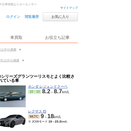
車・中古車情報ならカーセンサー
サイトマップ
ログイン
閲覧履歴
お気に入り
車買取
お役立ち記事
12月)の燃費
>
年12月)の燃費
>
3シリーズグランツーリスモとよく比較さ
れている車
ホンダ レジェンドクーペ
8.2
8.7
10・15
～
km/L
レクサス IS
9
18
WLTC
～
km/L
※ JC08モード
10
～
23.2
km/L