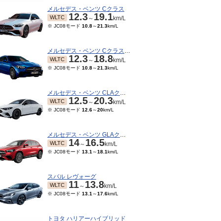
メルセデス・ベンツ Cクラス
12.3
19.1
WLTC
～
km/L
※ JC08モード
10.8
～
21.3
km/L
メルセデス・ベンツ Cクラスワゴン
12.3
18.8
WLTC
～
km/L
※ JC08モード
10.8
～
21.3
km/L
メルセデス・ベンツ CLAクラス
12.5
20.3
WLTC
～
km/L
※ JC08モード
12.6
～
20
km/L
メルセデス・ベンツ GLAクラス
14
16.5
WLTC
～
km/L
※ JC08モード
13.1
～
18.1
km/L
スバル レヴォーグ
11
13.8
WLTC
～
km/L
※ JC08モード
13.1
～
17.6
km/L
トヨタ ハリアーハイブリッド