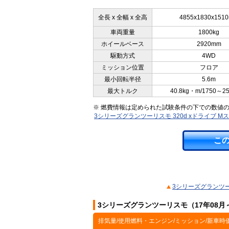
全長 x 全幅 x 全高
4855x1830x151
車両重量
1800kg
ホイールベース
2920mm
駆動方式
4WD
ミッション位置
フロア
最小回転半径
5.6m
最大トルク
40.8kg・m/1750～2
※ 燃費情報は定められた試験条件の下での数値
3シリーズグランツーリスモ 320d xドライブ 
こ
3シリーズグランツー
3シリーズグランツーリスモ（17年08月
排気量/使用燃料・エンジン/ミッション/新車時