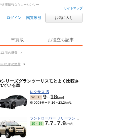
車・中古車情報ならカーセンサー
サイトマップ
ログイン
閲覧履歴
お気に入り
車買取
お役立ち記事
12月)の燃費
>
年12月)の燃費
>
3シリーズグランツーリスモとよく比較さ
れている車
レクサス IS
9
18
WLTC
～
km/L
※ JC08モード
10
～
23.2
km/L
ランドローバー フリーランダー
7.7
7.9
10・15
～
km/L