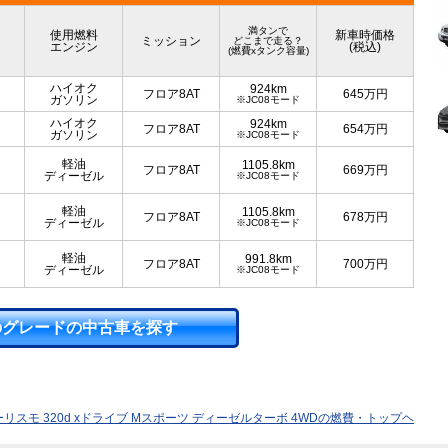
満タンで
使用燃料
新車時価格
ミッション
どこまで走る？
エンジン
(税込)
(燃費xタンク容量)
ハイオク
924km
フロア8AT
645
万円
ガソリン
※JC08モード
ハイオク
924km
フロア8AT
654
万円
ガソリン
※JC08モード
軽油
1105.8km
フロア8AT
669
万円
ディーゼル
※JC08モード
軽油
1105.8km
フロア8AT
678
万円
ディーゼル
※JC08モード
軽油
991.8km
フロア8AT
700
万円
ディーゼル
※JC08モード
のグレードの中古車を探す
リスモ 320d xドライブ Mスポーツ ディーゼルターボ 4WDの燃費・トップヘ