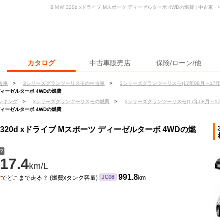
ＢＭＷ 320d xドライブ Mスポーツ ディーゼルターボ 4WDの燃費 | 中古
カタログ
中古車販売店
保険/ローン/他
古車
>
3シリーズグランツーリスモの中古車
>
3シリーズグランツーリスモ(17年08月～17年
ディーゼルターボ 4WDの燃費
ンキング
>
3シリーズグランツーリスモの燃費
>
3シリーズグランツーリスモ(17年08月～17
ディーゼルターボ 4WDの燃費
20d xドライブ Mスポーツ ディーゼルターボ 4WDの燃
？
17.4
km/L
ン
991.8
JC08
でどこまで走る？ (燃費xタンク容量)
km