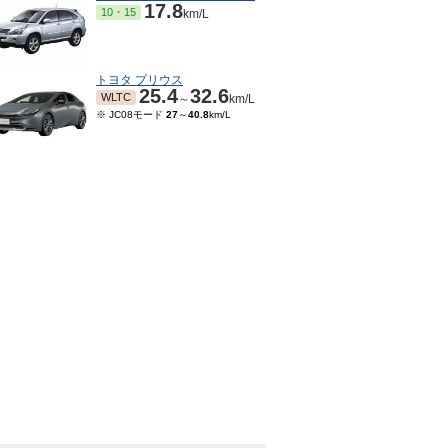
17.8
10・15
km/L
トヨタ プリウス
25.4
32.6
WLTC
～
km/L
※ JC08モード
27
～
40.8
km/L