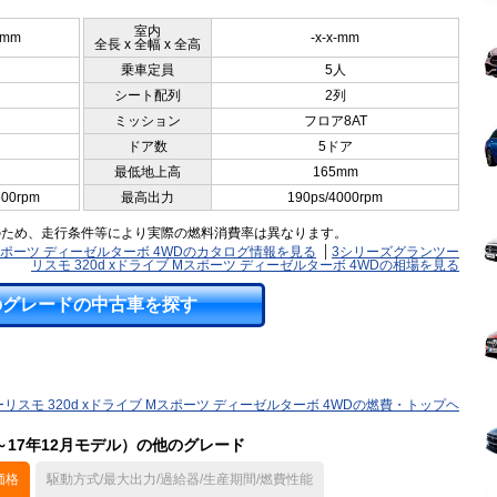
室内
0mm
-x-x-mm
全長 x 全幅 x 全高
乗車定員
5人
シート配列
2列
ミッション
フロア8AT
ドア数
5ドア
最低地上高
165mm
500rpm
最高出力
190ps/4000rpm
のため、走行条件等により実際の燃料消費率は異なります。
Mスポーツ ディーゼルターボ 4WDのカタログ情報を見る
3シリーズグランツー
リスモ 320d xドライブ Mスポーツ ディーゼルターボ 4WDの相場を見る
のグレードの中古車を探す
リスモ 320d xドライブ Mスポーツ ディーゼルターボ 4WDの燃費・トップヘ
～17年12月モデル）の他のグレード
価格
駆動方式/最大出力/過給器/生産期間/燃費性能