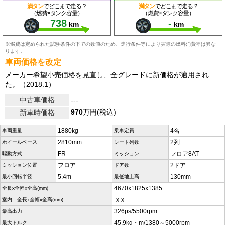
満タン
でどこまで走る？
満タン
でどこまで走る？
（燃費×タンク容量）
（燃費×タンク容量）
738
-
km
km
※燃費は定められた試験条件の下での数値のため、走行条件等により実際の燃料消費率は異な
ります。
車両価格を改定
メーカー希望小売価格を見直し、全グレードに新価格が適用され
た。（2018.1）
中古車価格
---
970
万円(税込)
新車時価格
1880kg
4名
車両重量
乗車定員
2810mm
2列
ホイールベース
シート列数
FR
フロア8AT
駆動方式
ミッション
フロア
2ドア
ミッション位置
ドア数
5.4m
130mm
最小回転半径
最低地上高
4670x1825x1385
全長x全幅x全高(mm)
-x-x-
室内 全長x全幅x全高(mm)
326ps/5500rpm
最高出力
45.9kg・m/1380～5000rpm
最大トルク