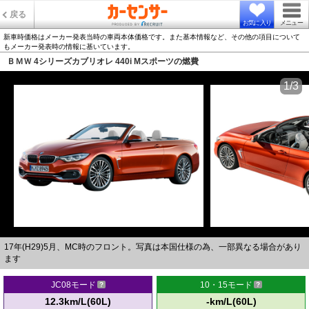
戻る
お気に入り
メニュー
新車時価格はメーカー発表当時の車両本体価格です。また基本情報など、その他の項目について
もメーカー発表時の情報に基いています。
ＢＭＷ 4シリーズカブリオレ 440i Mスポーツの燃費
1/3
17年(H29)5月、MC時のフロント。写真は本国仕様の為、一部異なる場合があり
ます
JC08モード
10・15モード
12.3km/L(60L)
-km/L(60L)