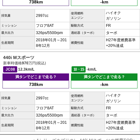
738km
-km
ハイオク
使用燃料
2997cc
排気量
エンジン
ガソリン
フロア8AT
FR
ミッション
駆動方式
326ps/5500rpm
ターボ
最大出力
過給器（ターボ）
2018年01月～201
H27年度燃費基準
生産期間
燃費性能
8年12月
+20%達成
440i Mスポーツ
新車時価格
970
万円(税込)
JC08
12.3km/L
10・15
-km/L
満タンでどこまで走る？
満タンでどこまで走る？
738km
-km
ハイオク
使用燃料
2997cc
排気量
エンジン
ガソリン
フロア8AT
FR
ミッション
駆動方式
326ps/5500rpm
ターボ
最大出力
過給器（ターボ）
2018年01月～201
H27年度燃費基準
生産期間
燃費性能
8年12月
+20%達成