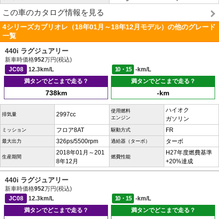
この車のカタログ情報を見る
4シリーズカブリオレ（18年01月～18年12月モデル）の他のグレード
一覧
440i ラグジュアリー
新車時価格
952
万円(税込)
JC08
12.3km/L
10・15
-km/L
満タンでどこまで走る？
満タンでどこまで走る？
738km
-km
ハイオク
使用燃料
2997cc
排気量
エンジン
ガソリン
フロア8AT
FR
ミッション
駆動方式
326ps/5500rpm
ターボ
最大出力
過給器（ターボ）
2018年01月～201
H27年度燃費基準
生産期間
燃費性能
8年12月
+20%達成
440i ラグジュアリー
新車時価格
952
万円(税込)
JC08
12.3km/L
10・15
-km/L
満タンでどこまで走る？
満タンでどこまで走る？