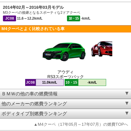
2014年02月～2016年03月モデル
M3クーペの後継となるスポーティな2ドアクーペ
JC08
11.6～12.2km/L
10・15
-km/L
M4クーペとよく比較されている車
アウディ
RS3スポーツバック
JC08
11.0km/L
10・15
-km/L
ＢＭＷの他の車の燃費情報
他のメーカーの燃費ランキング
ボディタイプ別燃費ランキング
▲M4クーペ（17年05月～17年07月）の燃費TOPへ