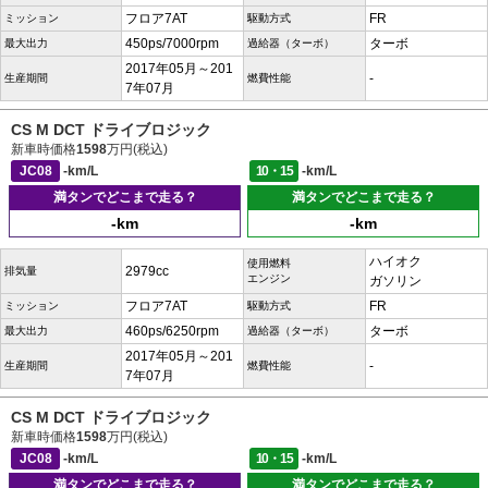
フロア7AT
FR
ミッション
駆動方式
450ps/7000rpm
ターボ
最大出力
過給器（ターボ）
2017年05月～201
-
生産期間
燃費性能
7年07月
CS M DCT ドライブロジック
新車時価格
1598
万円(税込)
JC08
-km/L
10・15
-km/L
満タンでどこまで走る？
満タンでどこまで走る？
-km
-km
ハイオク
使用燃料
2979cc
排気量
エンジン
ガソリン
フロア7AT
FR
ミッション
駆動方式
460ps/6250rpm
ターボ
最大出力
過給器（ターボ）
2017年05月～201
-
生産期間
燃費性能
7年07月
CS M DCT ドライブロジック
新車時価格
1598
万円(税込)
JC08
-km/L
10・15
-km/L
満タンでどこまで走る？
満タンでどこまで走る？