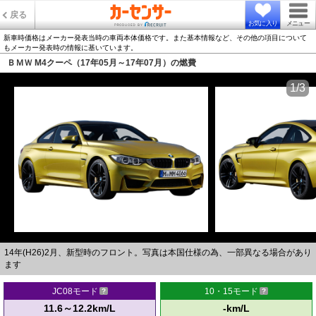
戻る
お気に入り
メニュー
新車時価格はメーカー発表当時の車両本体価格です。また基本情報など、その他の項目について
もメーカー発表時の情報に基いています。
ＢＭＷ M4クーペ（17年05月～17年07月）の燃費
1/3
14年(H26)2月、新型時のフロント。写真は本国仕様の為、一部異なる場合があり
ます
JC08モード
10・15モード
11.6～12.2km/L
-km/L