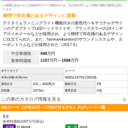
※燃費は定められた試験条件の下での数値のため、走行条件等により実際の燃料消費率は異な
ります。
精悍で存在感のあるデザインに刷新
デイタイムランニングライト機能付きの新世代ヘキサゴナルデザイ
ンのアダプティブLEDヘッドライトや、ブラックカラーの19インチ
アロイホイールなどが採用され、より精悍で存在感のあるデザイン
に仕立てられた。また、harman/kardonのサウンドシステムや、カ
ーボントリムなどが採用された（2017.5）
中古車価格
498
万円
1157
万円～
1598
万円
新車時価格
クーペ
ボディタイプ
4685x1870x1385/他
全長x全幅x全高(mm)
431～460馬力
FR
最高出力
駆動方式
2979cc
4名
排気量
乗車定員
この車のカタログ情報を見る
M4クーペ（17年05月～17年07月モデル）のグレード一覧
3.0
新車時価格
1157
万円(税込)
JC08
11.6km/L
10・15
-km/L