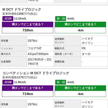
7年07月
M DCT ドライブロジック
新車時価格
1208
万円(税込)
JC08
12.2km/L
10・15
-km/L
満タンでどこまで走る？
満タンでどこまで走る？
732km
-km
ハイオク
使用燃料
2979cc
排気量
エンジン
ガソリン
フロア7AT
FR
ミッション
駆動方式
431ps/7300rpm
ターボ
最大出力
過給器（ターボ）
2017年05月～201
-
生産期間
燃費性能
7年07月
コンペティション M DCT ドライブロジック
新車時価格
1279
万円(税込)
JC08
11.9km/L
10・15
-km/L
満タンでどこまで走る？
満タンでどこまで走る？
714km
-km
ハイオク
使用燃料
2979cc
排気量
エンジン
ガソリン