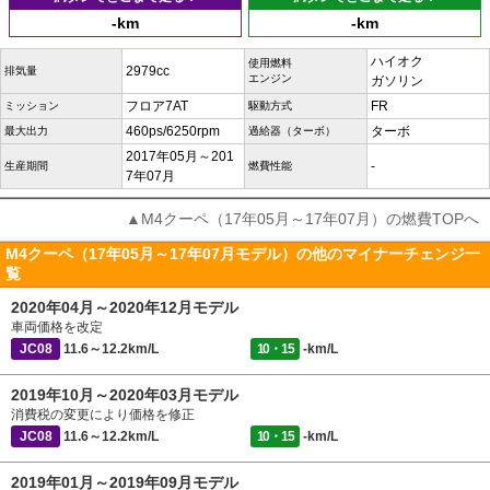
-km
-km
ハイオク
使用燃料
2979cc
排気量
エンジン
ガソリン
フロア7AT
FR
ミッション
駆動方式
460ps/6250rpm
ターボ
最大出力
過給器（ターボ）
2017年05月～201
-
生産期間
燃費性能
7年07月
▲M4クーペ（17年05月～17年07月）の燃費TOPへ
M4クーペ（17年05月～17年07月モデル）の他のマイナーチェンジ一
覧
2020年04月～2020年12月モデル
車両価格を改定
JC08
11.6～12.2km/L
10・15
-km/L
2019年10月～2020年03月モデル
消費税の変更により価格を修正
JC08
11.6～12.2km/L
10・15
-km/L
2019年01月～2019年09月モデル