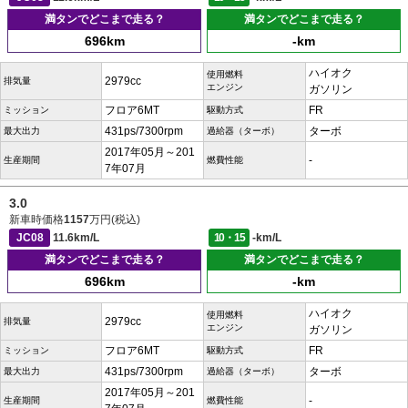
満タンでどこまで走る？
満タンでどこまで走る？
696km
-km
ハイオク
使用燃料
2979cc
排気量
エンジン
ガソリン
フロア6MT
FR
ミッション
駆動方式
431ps/7300rpm
ターボ
最大出力
過給器（ターボ）
2017年05月～201
-
生産期間
燃費性能
7年07月
3.0
新車時価格
1157
万円(税込)
JC08
11.6km/L
10・15
-km/L
満タンでどこまで走る？
満タンでどこまで走る？
696km
-km
ハイオク
使用燃料
2979cc
排気量
エンジン
ガソリン
フロア6MT
FR
ミッション
駆動方式
431ps/7300rpm
ターボ
最大出力
過給器（ターボ）
2017年05月～201
-
生産期間
燃費性能