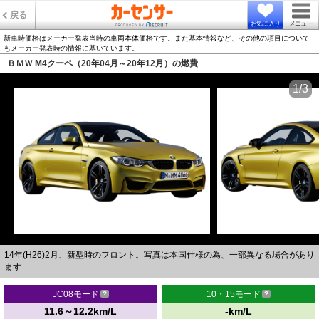
戻る
お気に入り
メニュー
新車時価格はメーカー発表当時の車両本体価格です。また基本情報など、その他の項目について
もメーカー発表時の情報に基いています。
ＢＭＷ M4クーペ（20年04月～20年12月）の燃費
1/3
14年(H26)2月、新型時のフロント。写真は本国仕様の為、一部異なる場合があり
ます
JC08モード
10・15モード
11.6～12.2km/L
-km/L