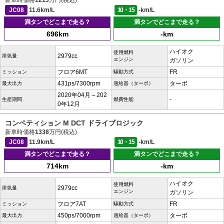
新車時価格
1213
万円(税込)
JC08
11.6km/L
10・15
-km/L
満タンでどこまで走る？
満タンでどこまで走る？
696km
-km
ハイオク
使用燃料
2979cc
排気量
エンジン
ガソリン
フロア6MT
FR
ミッション
駆動方式
431ps/7300rpm
ターボ
最大出力
過給器（ターボ）
2020年04月～202
-
生産期間
燃費性能
0年12月
コンペティション M DCT ドライブロジック
新車時価格
1338
万円(税込)
JC08
11.9km/L
10・15
-km/L
満タンでどこまで走る？
満タンでどこまで走る？
714km
-km
ハイオク
使用燃料
2979cc
排気量
エンジン
ガソリン
フロア7AT
FR
ミッション
駆動方式
450ps/7000rpm
ターボ
最大出力
過給器（ターボ）