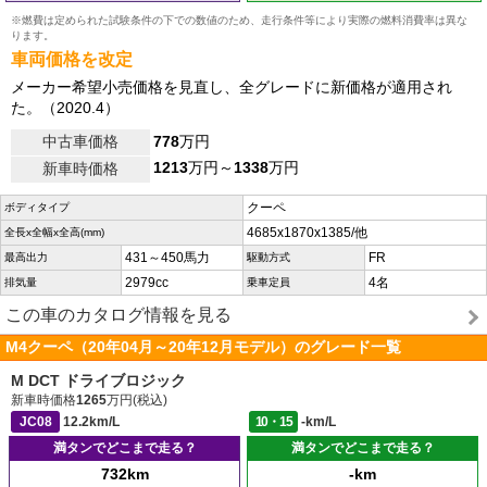
※燃費は定められた試験条件の下での数値のため、走行条件等により実際の燃料消費率は異な
ります。
車両価格を改定
メーカー希望小売価格を見直し、全グレードに新価格が適用され
た。（2020.4）
中古車価格
778
万円
1213
万円～
1338
万円
新車時価格
クーペ
ボディタイプ
4685x1870x1385/他
全長x全幅x全高(mm)
431～450馬力
FR
最高出力
駆動方式
2979cc
4名
排気量
乗車定員
この車のカタログ情報を見る
M4クーペ（20年04月～20年12月モデル）のグレード一覧
M DCT ドライブロジック
新車時価格
1265
万円(税込)
JC08
12.2km/L
10・15
-km/L
満タンでどこまで走る？
満タンでどこまで走る？
732km
-km