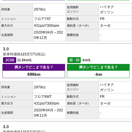
ハイオク
使用燃料
2979cc
排気量
エンジン
ガソリン
フロア7AT
FR
ミッション
駆動方式
431ps/7300rpm
ターボ
最大出力
過給器（ターボ）
2020年04月～202
-
生産期間
燃費性能
0年12月
3.0
新車時価格
1213
万円(税込)
JC08
11.6km/L
10・15
-km/L
満タンでどこまで走る？
満タンでどこまで走る？
696km
-km
ハイオク
使用燃料
2979cc
排気量
エンジン
ガソリン
フロア6MT
FR
ミッション
駆動方式
431ps/7300rpm
ターボ
最大出力
過給器（ターボ）
2020年04月～202
-
生産期間
燃費性能
0年12月
3.0