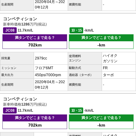
2020年04月～202
-
生産期間
燃費性能
0年12月
コンペティション
新車時価格
1286
万円(税込)
JC08
11.7km/L
10・15
-km/L
満タンでどこまで走る？
満タンでどこまで走る？
702km
-km
ハイオク
使用燃料
2979cc
排気量
エンジン
ガソリン
フロア6MT
FR
ミッション
駆動方式
450ps/7000rpm
ターボ
最大出力
過給器（ターボ）
2020年04月～202
-
生産期間
燃費性能
0年12月
コンペティション
新車時価格
1286
万円(税込)
JC08
11.7km/L
10・15
-km/L
満タンでどこまで走る？
満タンでどこまで走る？
702km
-km
ハイオク