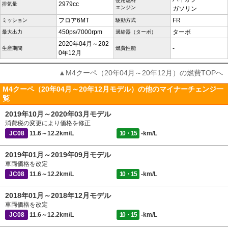
使用燃料
2979cc
排気量
エンジン
ガソリン
フロア6MT
FR
ミッション
駆動方式
450ps/7000rpm
ターボ
最大出力
過給器（ターボ）
2020年04月～202
-
生産期間
燃費性能
0年12月
▲M4クーペ（20年04月～20年12月）の燃費TOPへ
M4クーペ（20年04月～20年12月モデル）の他のマイナーチェンジ一
覧
2019年10月～2020年03月モデル
消費税の変更により価格を修正
JC08
11.6～12.2km/L
10・15
-km/L
2019年01月～2019年09月モデル
車両価格を改定
JC08
11.6～12.2km/L
10・15
-km/L
2018年01月～2018年12月モデル
車両価格を改定
JC08
11.6～12.2km/L
10・15
-km/L