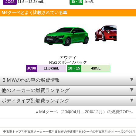
JC08
11.6～12.2km/L
10・15
-km/L
M4クーペとよく比較されている車
アウディ
RS3スポーツバック
JC08
11.0km/L
10・15
-km/L
ＢＭＷの他の車の燃費情報
他のメーカーの燃費ランキング
ボディタイプ別燃費ランキング
▲M4クーペ（20年04月～20年12月）の燃費TOPへ
中古車トップ
中古車メーカー一覧
ＢＭＷの中古車
M4クーペの中古車
M4クーペ(20年04月