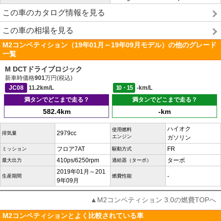
この車のカタログ情報を見る
この車の相場を見る
M2コンペティション（19年01月～19年09月モデル）の他のグレード
一覧
M DCTドライブロジック
新車時価格
901
万円(税込)
JC08
11.2km/L
10・15
-km/L
満タンでどこまで走る？
満タンでどこまで走る？
582.4km
-km
ハイオク
使用燃料
2979cc
排気量
エンジン
ガソリン
フロア7AT
FR
ミッション
駆動方式
410ps/6250rpm
ターボ
最大出力
過給器（ターボ）
2019年01月～201
-
生産期間
燃費性能
9年09月
▲M2コンペティション 3.0の燃費TOPへ
M2コンペティションとよく比較されている車