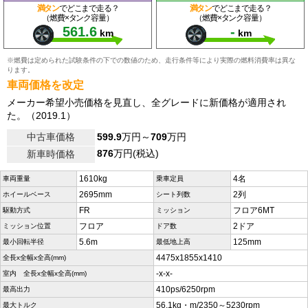
満タン
でどこまで走る？
満タン
でどこまで走る？
（燃費×タンク容量）
（燃費×タンク容量）
561.6
-
km
km
※燃費は定められた試験条件の下での数値のため、走行条件等により実際の燃料消費率は異な
ります。
車両価格を改定
メーカー希望小売価格を見直し、全グレードに新価格が適用され
た。（2019.1）
中古車価格
599.9
万円～
709
万円
876
万円(税込)
新車時価格
1610kg
4名
車両重量
乗車定員
2695mm
2列
ホイールベース
シート列数
FR
フロア6MT
駆動方式
ミッション
フロア
2ドア
ミッション位置
ドア数
5.6m
125mm
最小回転半径
最低地上高
4475x1855x1410
全長x全幅x全高(mm)
-x-x-
室内 全長x全幅x全高(mm)
410ps/6250rpm
最高出力
56.1kg・m/2350～5230rpm
最大トルク