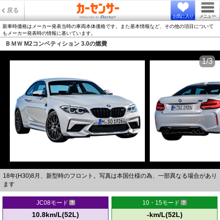
戻る
お気に入り
メニュー
新車時価格はメーカー発表当時の車両本体価格です。また基本情報など、その他の項目について
もメーカー発表時の情報に基いています。
ＢＭＷ M2コンペティション 3.0の燃費
1/3
18年(H30)8月、新型時のフロント。写真は本国仕様の為、一部異なる場合があり
ます
JC08モード
10・15モード
10.8km/L(52L)
-km/L(52L)